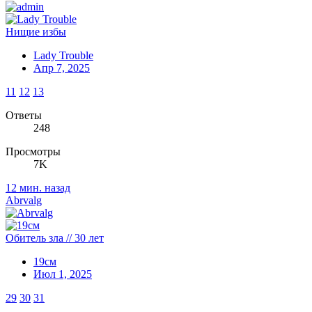
Нищие избы
Lady Trouble
Апр 7, 2025
11
12
13
Ответы
248
Просмотры
7K
12 мин. назад
Abrvalg
Обитель зла // 30 лет
19см
Июл 1, 2025
29
30
31