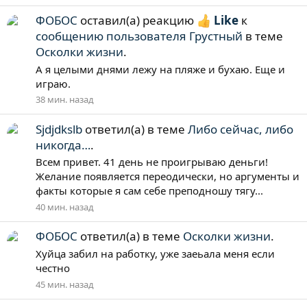
ФОБОС
оставил(а) реакцию
Like
к
сообщению пользователя Грустный
в теме
Осколки жизни
.
А я целыми днями лежу на пляже и бухаю. Еще и
играю.
38 мин. назад
Sjdjdkslb
ответил(а) в теме
Либо сейчас, либо
никогда…
.
Всем привет. 41 день не проигрываю деньги!
Желание появляется переодически, но аргументы и
факты которые я сам себе преподношу тягу...
40 мин. назад
ФОБОС
ответил(а) в теме
Осколки жизни
.
Xуйца забил на работку, уже заеьала меня если
честно
45 мин. назад