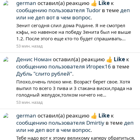
german
оставил(а) реакцию
Like
к
сообщению пользователя Tudor
в теме
деп
или не деп вот в чем вопрос
.
Зенит сегодня слил дома Родине. Я не смотрел
кэфы, но навеное на победу Зенита был не выше
1.2. После этого еще кто-то будет спрашивать...
53 мин. назад
Денис Номан
оставил(а) реакцию
Like
к
сообщению пользователя Игорек16
в теме
Дубль "слито рублей"
.
Плохо,очень плохо мне. Возраст берет свое. Хотя
выпил то всего 3 пива и 3 стакана виски,прада на
голодный желудок,толком ничего не...
53 мин. назад
german
оставил(а) реакцию
Like
к
сообщению пользователя Dmirtiy
в теме
деп
или не деп вот в чем вопрос
.
Тебе надо вот к этому великому каперу обратиться,