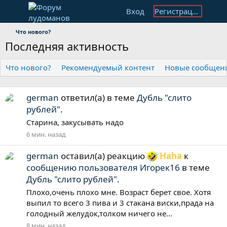
Вход
Регистрация
Что нового?
Последняя активность
Что нового?
Рекомендуемый контент
Новые сообщен
german
ответил(а) в теме
Дубль "слито
рублей"
.
Старина, закусывать надо
6 мин. назад
german
оставил(а) реакцию
Haha
к
сообщению пользователя Игорек16
в теме
Дубль "слито рублей"
.
Плохо,очень плохо мне. Возраст берет свое. Хотя
выпил то всего 3 пива и 3 стакана виски,прада на
голодный желудок,толком ничего не...
8 мин. назад