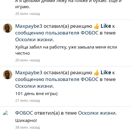
А я целыми днями лежу на пляже и бухаю. Еще и
играю.
20 мин. назад
Maxpaybe3
оставил(а) реакцию
Like
к
сообщению пользователя ФОБОС
в теме
Осколки жизни
.
Xуйца забил на работку, уже заеьала меня если
честно
20 мин. назад
Maxpaybe3
оставил(а) реакцию
Like
к
сообщению пользователя ФОБОС
в теме
Осколки жизни
.
101 день вне игры)
21 мин. назад
ФОБОС
ответил(а) в теме
Осколки жизни
.
Шикарно!
38 мин. назад