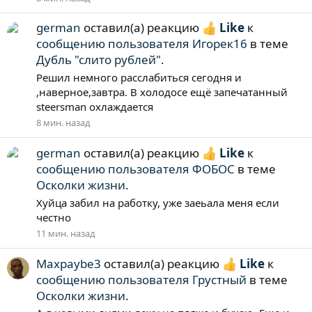
german
оставил(а) реакцию
Like
к
сообщению пользователя Игорек16
в теме
Дубль "слито рублей"
.
Решил немного расслабиться сегодня и
,наверное,завтра. В холодосе ещё запечатанный
steersman охлаждается
8 мин. назад
german
оставил(а) реакцию
Like
к
сообщению пользователя ФОБОС
в теме
Осколки жизни
.
Xуйца забил на работку, уже заеьала меня если
честно
11 мин. назад
Maxpaybe3
оставил(а) реакцию
Like
к
сообщению пользователя Грустный
в теме
Осколки жизни
.