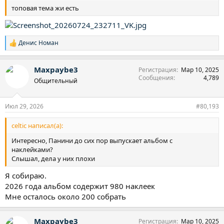
топовая тема жи есть
Денис Номан
Р
е
а
Maxpaybe3
Регистрация
Мар 10, 2025
к
Сообщения
4,789
ц
Общительный
и
и
:
Июл 29, 2026
#80,193
celtic написал(а):
Интересно, Панини до сих пор выпускает альбом с
наклейками?
Слышал, дела у них плохи
Я собираю.
2026 года альбом содержит 980 наклеек
Мне осталось около 200 собрать
Maxpaybe3
Регистрация
Мар 10, 2025