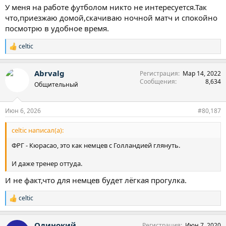
У меня на работе футболом никто не интересуется.Так
что,приезжаю домой,скачиваю ночной матч и спокойно
посмотрю в удобное время.
celtic
Р
е
а
Abrvalg
Регистрация
Мар 14, 2022
к
Сообщения
8,634
ц
Общительный
и
и
:
Июн 6, 2026
#80,187
celtic написал(а):
ФРГ - Кюрасао, это как немцев с Голландией глянуть.
И даже тренер оттуда.
И не факт,что для немцев будет лёгкая прогулка.
celtic
Р
е
а
Одинокий
Регистрация
Июн 7, 2020
к