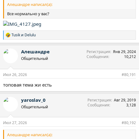
Алешандре написал(а):
Все нормально у вас?
Tusik
и
Delulu
Р
е
а
Алешандре
Регистрация
Янв 29, 2024
к
Сообщения
10,212
ц
Общительный
и
и
:
Июл 26, 2026
#80,191
топовая тема жи есть
yaroslav_0
Регистрация
Авг 29, 2019
Сообщения
3,128
Общительный
Июл 27, 2026
#80,192
Алешандре написал(а):