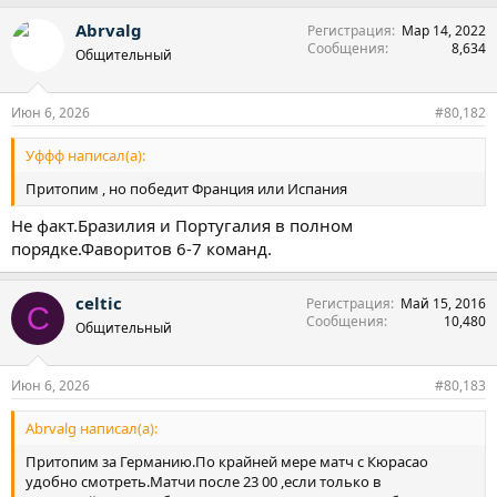
Abrvalg
Регистрация
Мар 14, 2022
Сообщения
8,634
Общительный
Июн 6, 2026
#80,182
Уффф написал(а):
Притопим , но победит Франция или Испания
Не факт.Бразилия и Португалия в полном
порядке.Фаворитов 6-7 команд.
celtic
Регистрация
Май 15, 2016
C
Сообщения
10,480
Общительный
Июн 6, 2026
#80,183
Abrvalg написал(а):
Притопим за Германию.По крайней мере матч с Кюрасао
удобно смотреть.Матчи после 23 00 ,если только в