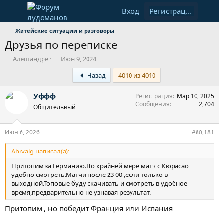
Вход
Регистрация
Житейские ситуации и разговоры
Друзья по переписке
А
Д
Алешандре
Июн 9, 2024
в
а
First
Назад
4010 из 4010
т
т
о
а
р
н
Уффф
Регистрация
Мар 10, 2025
т
а
Сообщения
2,704
Общительный
е
ч
м
а
ы
л
Июн 6, 2026
#80,181
а
Abrvalg написал(а):
Притопим за Германию.По крайней мере матч с Кюрасао
удобно смотреть.Матчи после 23 00 ,если только в
выходной.Топовые буду скачивать и смотреть в удобное
время,предварительно не узнавая результат.
Притопим , но победит Франция или Испания