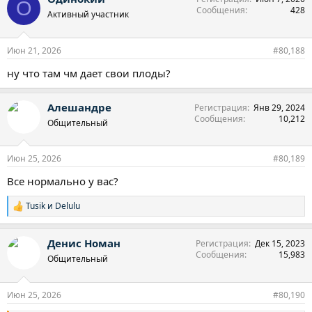
О
Сообщения
428
ц
Активный участник
и
и
:
Июн 21, 2026
#80,188
ну что там чм дает свои плоды?
Алешандре
Регистрация
Янв 29, 2024
Сообщения
10,212
Общительный
Июн 25, 2026
#80,189
Все нормально у вас?
Tusik
и
Delulu
Р
е
а
Денис Номан
Регистрация
Дек 15, 2023
к
Сообщения
15,983
ц
Общительный
и
и
:
Июн 25, 2026
#80,190