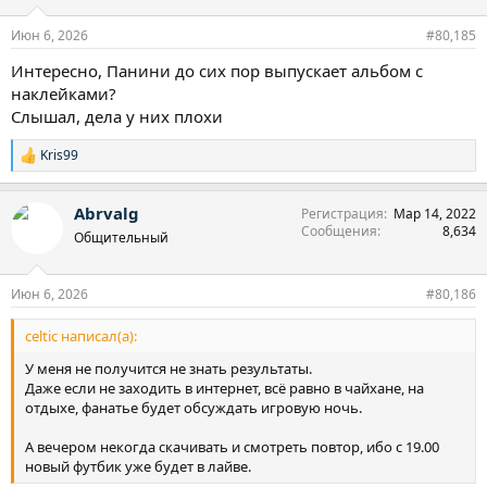
Июн 6, 2026
#80,185
Интересно, Панини до сих пор выпускает альбом с
наклейками?
Слышал, дела у них плохи
Kris99
Р
е
а
Abrvalg
Регистрация
Мар 14, 2022
к
Сообщения
8,634
ц
Общительный
и
и
:
Июн 6, 2026
#80,186
celtic написал(а):
У меня не получится не знать результаты.
Даже если не заходить в интернет, всё равно в чайхане, на
отдыхе, фанатье будет обсуждать игровую ночь.
А вечером некогда скачивать и смотреть повтор, ибо с 19.00
новый футбик уже будет в лайве.