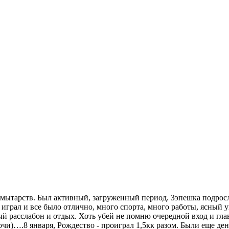
мытарств. Был активный, загруженный период. Зэпешка подросл
играл и все было отлично, много спорта, много работы, ясный ум
й расслабон и отдых. Хоть убей не помню очередной вход и гла
очи)….8 января, Рождество - проиграл 1,5кк разом. Были еще де