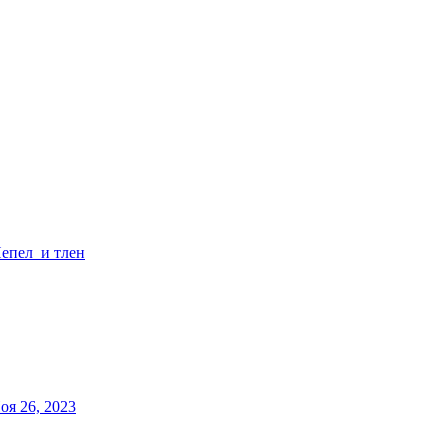
епел_и тлен
оя 26, 2023