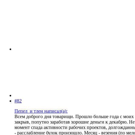
#82
Пепел_и тлен написал(а):
Всем доброго дня товарищи. Прошло больше года с моих 
закрыв, попутно заработав хорошие деньги к декабрю. Не 
момент спада активности рабочих проектов, долгожданны
- расслабление булок произошло. Месяц - везения (по мел