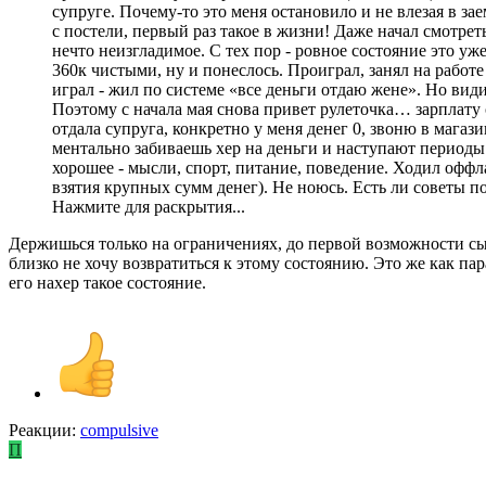
супруге. Почему-то это меня остановило и не влезая в за
с постели, первый раз такое в жизни! Даже начал смотре
нечто неизгладимое. С тех пор - ровное состояние это у
360к чистыми, ну и понеслось. Проиграл, занял на работе
играл - жил по системе «все деньги отдаю жене». Но ви
Поэтому с начала мая снова привет рулеточка… зарплату
отдала супруга, конкретно у меня денег 0, звоню в магаз
ментально забиваешь хер на деньги и наступают периоды
хорошее - мысли, спорт, питание, поведение. Ходил оффла
взятия крупных сумм денег). Не ноюсь. Есть ли советы п
Нажмите для раскрытия...
Держишься только на ограничениях, до первой возможности сыгр
близко не хочу возвратиться к этому состоянию. Это же как пар
его нахер такое состояние.
Реакции:
compulsive
П