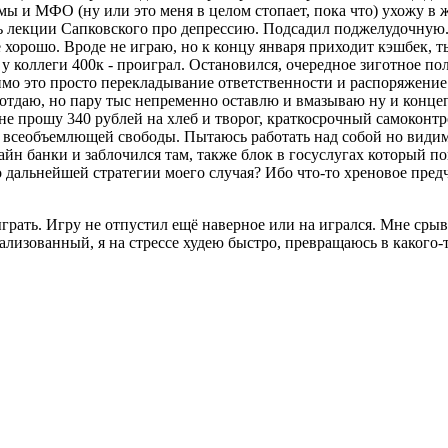
емы и МФО (ну или это меня в целом стопает, пока что) ухожу в
ть лекции Сапковского про депрессию. Подсадил поджелудочную. 
же хорошо. Вроде не играю, но к концу января приходит кэшбек,
 у коллеги 400к - проиграл. Остановился, очередное зиготное п
димо это просто перекладывание ответственности и распоряжени
 отдаю, но пару тыс непременно оставлю и вмазываю ну и концеп
ине прошу 340 рублей на хлеб и творог, краткосрочный самоконтр
 всеобъемлющей свободы. Пытаюсь работать над собой но видимо
йн банки и заблочился там, также блок в госуслугах который по
о дальнейшей стратегии моего случая? Ибо что-то хреновое пред
ать. Игру не отпустил ещё наверное или на игрался. Мне срыв т
ализованный, я на стрессе худею быстро, превращаюсь в какого-т