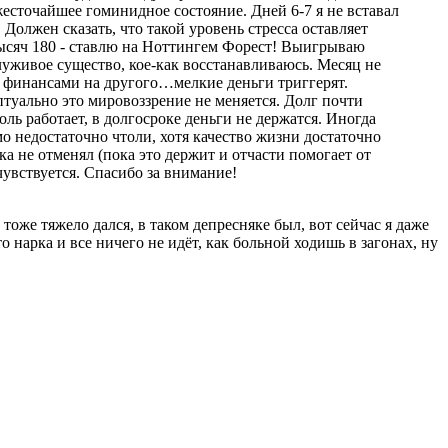
 жесточайшее гоминидное состояние. Дней 6-7 я не вставал
Должен сказать, что такой уровень стресса оставляет
 тысяч 180 - ставлю на Ноттингем Форест! Выигрываю
олуживое существо, кое-как восстанавливаюсь. Месяц не
е финансами на другого…мелкие деньги триггерят.
туально это мировоззрение не меняется. Долг почти
оль работает, в долгосроке деньги не держатся. Иногда
 недостаточно чтоли, хотя качество жизни достаточно
ка не отменял (пока это держит и отчасти помогает от
чувствуется. Спасибо за внимание!
оже тяжело дался, в таком депресняке был, вот сейчас я даже
о нарка и все ничего не идёт, как больной ходишь в загонах, ну