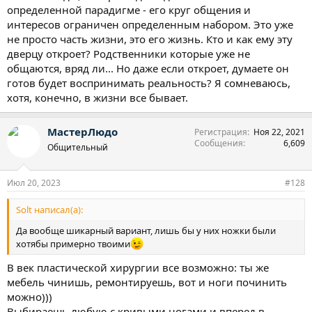
родственника футболиста рпл, увлекся футболом, 2 года, пока
определенной парадигме - его круг общения и
работал в Москве, ходили с женой на матчи. Когда его
интересов ограничен определенным набором. Это уже
уволили, отправили в отставку, они молниеносно с женой
не просто часть жизни, это его жизнь. Кто и как ему эту
продали дорогую квартиру в Москве, которую им просто
дверцу откроет? Родственники которые уже не
выдали, квартир они не покупали никогда, только получали.
Хотя нужды в ее продаже не было. О факте продажи этой
общаются, вряд ли... Но даже если откроет, думаете он
квартиры сыну их (моему мужу) стало известно спустя 7 лет,
готов будет воспринимать реальность? Я сомневаюсь,
они этот факт скрывали.
хотя, конечно, в жизни все бывает.
Мы с ним считали, прикидывали, куда можно деть такие
деньги, чтобы их было не видно? То есть назанимать за 2 года
долгов на более чем 12 млн, продуть дорогое имущество,
МастерЛюдо
Регистрация
Ноя 22, 2021
остаться с голой жопой. И мешком долгов? Это игрищща? А,
Сообщения
6,609
Общительный
после продажи московской квартиры они уехали на дачу в
другой регион и он регулярно ездил в Москву. Типа по делам.
Хотя он был уже пенс, и дел у него там не было. Играть в каком
Июл 20, 2023
#128
то казино подпольном? Основной период кредитной резвости
был в 2014-2015 г. Потом ему уже почти ничего не давали. В
Solt написал(а):
2017 он занимает у женщины 500 т. На сутки!!!! Типа через сутки
отдам 550. Не отдал. Она просудилась, получает с пенсии. А,
Да вообще шикарный вариант, лишь бы у них ножки были
сыну спустя много лет сказал, что это его долг и пусть поможет
хотябы примерно твоими
папе. Нуачотакова?!
В век пластической хирургии все возможно: ты же
мебель чинишь, ремонтируешь, вот и ноги починить
можно)))
Выбираешь любую с кривыми ногами и вперед в