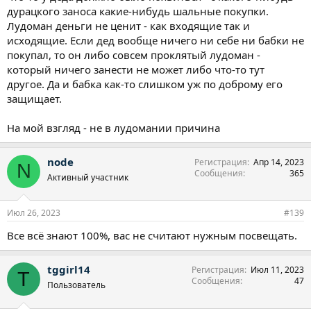
долгов на более чем 12 млн, продуть дорогое имущество,
дурацкого заноса какие-нибудь шальные покупки.
остаться с голой жопой. И мешком долгов? Это игрищща? А,
Лудоман деньги не ценит - как входящие так и
после продажи московской квартиры они уехали на дачу в
исходящие. Если дед вообще ничего ни себе ни бабки не
другой регион и он регулярно ездил в Москву. Типа по делам.
покупал, то он либо совсем проклятый лудоман -
Хотя он был уже пенс, и дел у него там не было. Играть в каком
который ничего занести не может либо что-то тут
то казино подпольном? Основной период кредитной резвости
другое. Да и бабка как-то слишком уж по доброму его
был в 2014-2015 г. Потом ему уже почти ничего не давали. В
2017 он занимает у женщины 500 т. На сутки!!!! Типа через сутки
защищает.
отдам 550. Не отдал. Она просудилась, получает с пенсии. А,
сыну спустя много лет сказал, что это его долг и пусть поможет
На мой взгляд - не в лудомании причина
папе. Нуачотакова?!
node
Регистрация
Апр 14, 2023
N
Сообщения
365
Активный участник
Июл 26, 2023
#139
Все всё знают 100%, вас не считают нужным посвещать.
tggirl14
Регистрация
Июл 11, 2023
T
Сообщения
47
Пользователь