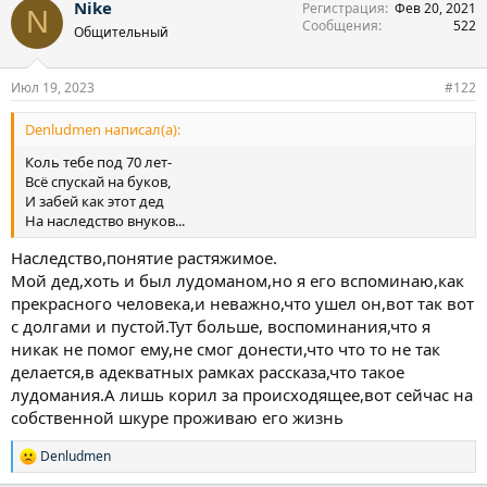
Nike
Регистрация
Фев 20, 2021
к
N
Сообщения
522
ц
Общительный
и
и
:
Июл 19, 2023
#122
Denludmen написал(а):
Коль тебе под 70 лет-
Всë спускай на буков,
И забей как этот дед
На наследство внуков...
Наследство,понятие растяжимое.
Мой дед,хоть и был лудоманом,но я его вспоминаю,как
прекрасного человека,и неважно,что ушел он,вот так вот
с долгами и пустой.Тут больше, воспоминания,что я
никак не помог ему,не смог донести,что что то не так
делается,в адекватных рамках рассказа,что такое
лудомания.А лишь корил за происходящее,вот сейчас на
собственной шкуре проживаю его жизнь
Denludmen
Р
е