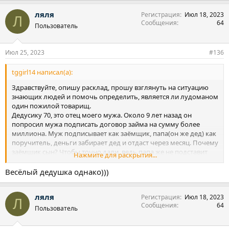
ляля
Регистрация
Июл 18, 2023
Л
Сообщения
64
Пользователь
Июл 25, 2023
#136
tggirl14 написал(а):
Здравствуйте, опишу расклад, прошу взглянуть на ситуацию
знающих людей и помочь определить, является ли лудоманом
один пожилой товарищ.
Дедусику 70, это отец моего мужа. Около 9 лет назад он
попросил мужа подписать договор займа на сумму более
миллиона. Муж подписывает как заёмщик, папа(он же дед) как
поручитель, деньги забирает дед и отдаст через месяц. Почему
заёмщик сын? Чтобы точно дали, ведь папа же не подставит
Нажмите для раскрытия...
сына. По итогу дед не отдал ни копья. Кредитор просудил долг,
долг превратился почти в 2. Папа -дед не шелохнулся. Через
Весёлый дедушка однако)))
полгода дед берет займ у знакомого на сумму более 4млн, а
через полгода закладывает дом-дачу, единственное место
ляля
Регистрация
Июл 18, 2023
проживания, за 3,5млн, которые с процентами превратились
Л
Сообщения
64
почти в6. Это все выяснилось позже, постфактум, собиранием
Пользователь
инфы по крупицам на судебных сайтах.
Дед делает вид, что он мухожук, на прямые вопросы включает