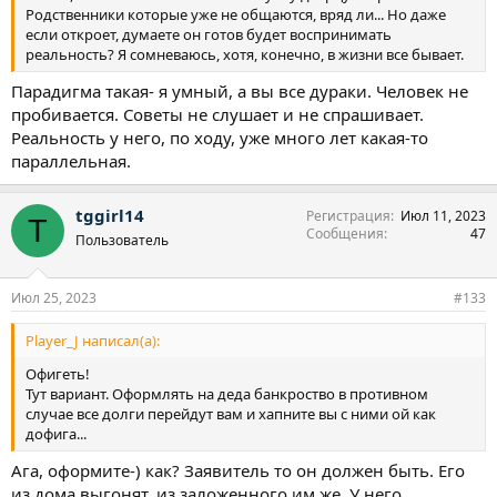
Родственники которые уже не общаются, вряд ли... Но даже
если откроет, думаете он готов будет воспринимать
реальность? Я сомневаюсь, хотя, конечно, в жизни все бывает.
Парадигма такая- я умный, а вы все дураки. Человек не
пробивается. Советы не слушает и не спрашивает.
Реальность у него, по ходу, уже много лет какая-то
параллельная.
tggirl14
Регистрация
Июл 11, 2023
T
Сообщения
47
Пользователь
Июл 25, 2023
#133
Player_J написал(а):
Офигеть!
Тут вариант. Оформлять на деда банкроство в противном
случае все долги перейдут вам и хапните вы с ними ой как
дофига...
Ага, оформите-) как? Заявитель то он должен быть. Его
из дома выгонят, из заложенного им же. У него