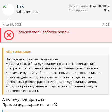
а
Irik
Регистрация
Июл 18, 2022
к
Сообщения
959
ц
Общительный
и
и
:
Июл 19, 2023
#123
Пользователь заблокирован
Nike написал(а):
Наследство,понятие растяжимое.
Мой дед,хоть и был лудоманом,но я его вспоминаю,как
прекрасного человека,и неважно,что ушел он,вот так вот с
долгами и пустой.Тут больше, воспоминания,что я никак не
помог ему,не смог донести,что что то не так делается,в
адекватных рамках рассказа,что такое лудомания.А лишь
корил за происходящее,вот сейчас на собственной шкуре
проживаю его жизнь
А почему повторяешь?
Пример деда заразительный?