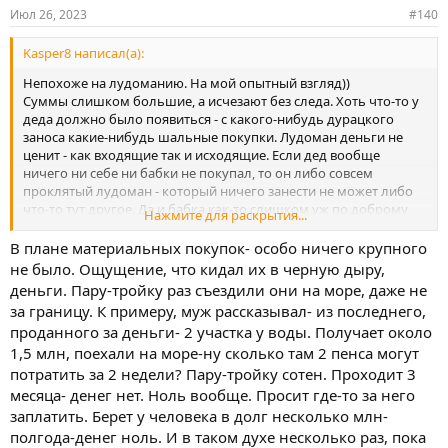
Июл 26, 2023
#140
Kasper8 написал(а):
Непохоже на лудоманию. На мой опытный взгляд))
Суммы слишком большие, а исчезают без следа. Хоть что-то у
деда должно было появиться - с какого-нибудь дурацкого
заноса какие-нибудь шальные покупки. Лудоман деньги не
ценит - как входящие так и исходящие. Если дед вообще
ничего ни себе ни бабки не покупал, то он либо совсем
проклятый лудоман - который ничего занести не может либо
что-то тут другое. Да и бабка как-то слишком уж по доброму
Нажмите для раскрытия...
его защищает.
В плане материальных покупок- особо ничего крупного
На мой взгляд - не в лудомании причина
не было. Ощущение, что кидал их в черную дыру,
деньги. Пару-тройку раз съездили они на море, даже не
за границу. К примеру, муж рассказывал- из последнего,
проданного за деньги- 2 участка у воды. Получает около
1,5 млн, поехали на море-ну сколько там 2 пенса могут
потратить за 2 недели? Пару-тройку сотен. Проходит 3
месяца- денег нет. Ноль вообще. Просит где-то за него
заплатить. Берет у человека в долг несколько млн-
полгода-денег ноль. И в таком духе несколько раз, пока