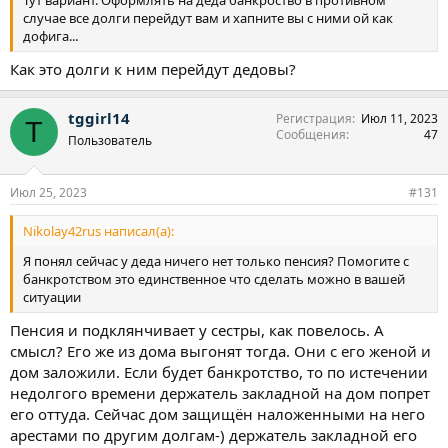
случае все долги перейдут вам и хапните вы с ними ой как
дофига...
Как это долги к ним перейдут дедовы?
tggirl14
Регистрация
Июл 11, 2023
T
Сообщения
47
Пользователь
Июл 25, 2023
#131
Nikolay42rus написал(а):
Я понял сейчас у деда ничего нет только пенсия? Помогите с
банкротством это единственное что сделать можно в вашей
ситуации
Пенсия и подклянчивает у сестры, как повелось. А
смысл? Его же из дома выгонят тогда. Они с его женой и
дом заложили. Если будет банкротство, то по истечении
недолгого времени держатель закладной на дом попрет
его оттуда. Сейчас дом защищён наложенными на него
арестами по другим долгам-) держатель закладной его