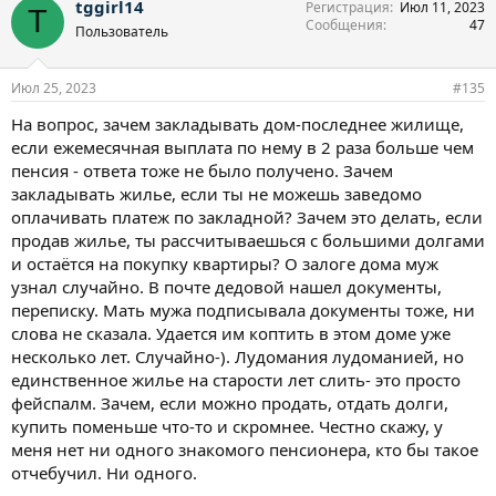
tggirl14
Регистрация
Июл 11, 2023
T
Сообщения
47
Пользователь
Июл 25, 2023
#135
На вопрос, зачем закладывать дом-последнее жилище,
если ежемесячная выплата по нему в 2 раза больше чем
пенсия - ответа тоже не было получено. Зачем
закладывать жилье, если ты не можешь заведомо
оплачивать платеж по закладной? Зачем это делать, если
продав жилье, ты рассчитываешься с большими долгами
и остаётся на покупку квартиры? О залоге дома муж
узнал случайно. В почте дедовой нашел документы,
переписку. Мать мужа подписывала документы тоже, ни
слова не сказала. Удается им коптить в этом доме уже
несколько лет. Случайно-). Лудомания лудоманией, но
единственное жилье на старости лет слить- это просто
фейспалм. Зачем, если можно продать, отдать долги,
купить поменьше что-то и скромнее. Честно скажу, у
меня нет ни одного знакомого пенсионера, кто бы такое
отчебучил. Ни одного.