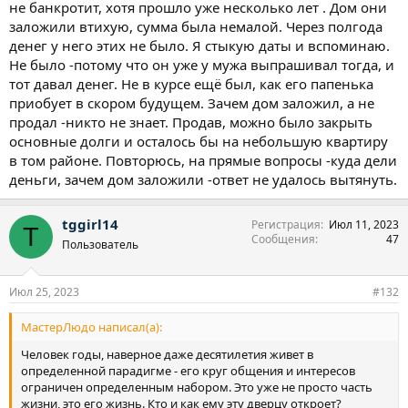
не банкротит, хотя прошло уже несколько лет . Дом они
заложили втихую, сумма была немалой. Через полгода
денег у него этих не было. Я стыкую даты и вспоминаю.
Не было -потому что он уже у мужа выпрашивал тогда, и
тот давал денег. Не в курсе ещё был, как его папенька
приобует в скором будущем. Зачем дом заложил, а не
продал -никто не знает. Продав, можно было закрыть
основные долги и осталось бы на небольшую квартиру
в том районе. Повторюсь, на прямые вопросы -куда дели
деньги, зачем дом заложили -ответ не удалось вытянуть.
tggirl14
Регистрация
Июл 11, 2023
T
Сообщения
47
Пользователь
Июл 25, 2023
#132
МастерЛюдо написал(а):
Человек годы, наверное даже десятилетия живет в
определенной парадигме - его круг общения и интересов
ограничен определенным набором. Это уже не просто часть
жизни, это его жизнь. Кто и как ему эту дверцу откроет?