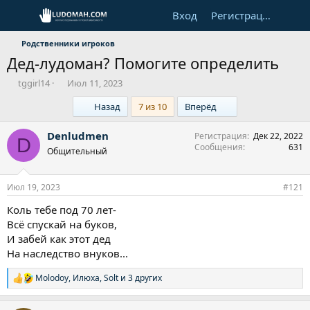
Вход
Регистрация
Родственники игроков
Дед-лудоман? Помогите определить
А
Д
tggirl14
Июл 11, 2023
в
а
First
Last
Назад
7 из 10
Вперёд
т
т
о
а
р
н
Denludmen
Регистрация
Дек 22, 2022
D
т
а
Сообщения
631
Общительный
е
ч
м
а
ы
л
Июл 19, 2023
#121
а
Коль тебе под 70 лет-
Всë спускай на буков,
И забей как этот дед
На наследство внуков...
Molodoy
,
Илюха
,
Solt
и 3 других
Р
е
а