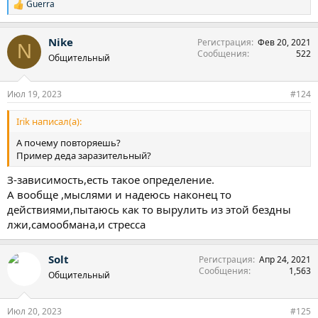
Guerra
Р
е
а
Nike
Регистрация
Фев 20, 2021
к
N
Сообщения
522
ц
Общительный
и
и
:
Июл 19, 2023
#124
Irik написал(а):
А почему повторяешь?
Пример деда заразительный?
З-зависимость,есть такое определение.
А вообще ,мыслями и надеюсь наконец то
действиями,пытаюсь как то вырулить из этой бездны
лжи,самообмана,и стресса
Solt
Регистрация
Апр 24, 2021
Сообщения
1,563
Общительный
Июл 20, 2023
#125