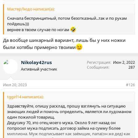
МастерЛюдо написал(а):
Сначала беспринципный, потом безотказный...так и по рукам
пойдешь)))
вернее в твоем случае по ногам
Да вообще шикарный вариант, лишь бы у них ножки
были хотябы примерно твоими
Nikolay42rus
Регистрация
Июн 2, 2022
Сообщения
287
Активный участник
Июл 20, 2023
#126
tggirl14 написал(а):
Здравствуйте, опишу расклад, прошу взглянуть на ситуацию
знающих людей и помочь определить, является ли лудоманом
один пожилой товарищ.
Дедусику 70, это отец моего мужа. Около 9 лет назад он
попросил мужа подписать договор займа на сумму более
миллиона. Муж подписывает как заёмщик, папа(он же дед) как