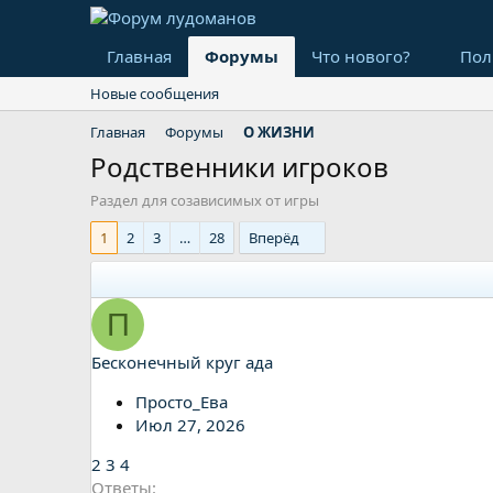
Главная
Форумы
Что нового?
Пол
Новые сообщения
Главная
Форумы
О ЖИЗНИ
Родственники игроков
Раздел для созависимых от игры
1
2
3
…
28
Вперёд
П
Бесконечный круг ада
Просто_Ева
Июл 27, 2026
2
3
4
Ответы