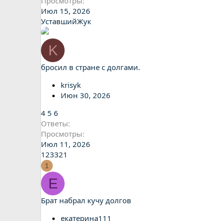
Просмотры
Июл 15, 2026
УставшийЖук
K
бросил в стране с долгами.
krisyk
Июн 30, 2026
4
5
6
Ответы
Просмотры
Июл 11, 2026
123321
1
Е
Брат набрал кучу долгов
екатерина111