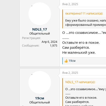
а
Янв 2, 2025
к
ц
и
екатерина111 написал(а):
и
:
Ему уже было сказано, нап
сформированный пример
NDLS_17
О ...это созависимое...."
Общительный
.......
Регистрация
Апр 6, 2024
Оставьте его в покое.
Сообщения
1,975
Сам разберётся.
Не маленький уже.
19см
Р
е
а
Янв 2, 2025
к
ц
и
NDLS_17 написал(а):
и
:
О ...это созависимое...."ему
.......
Оставьте его в покое.
19см
Сам разберётся.
Общительный