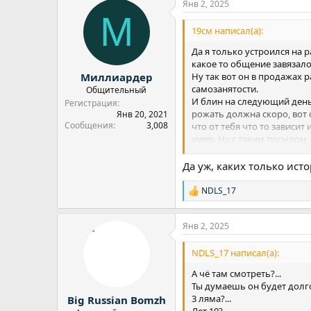
Янв 2, 2025
М
19см написал(а):
Да я только устроился на р
какое то общение завязало
Ну так вот он в продажах р
Миллиардер
самозанятости.
Общительный
И блин на следующий день 
Регистрация
рожать должна скоро, вот 
Янв 20, 2021
Сообщения
3,008
что от тебя что то зависит
умер. Ну с таким посылом, 
другой стороны дороги как
Да уж, каких только ист
NDLS_17
Р
е
а
Янв 2, 2025
к
ц
и
NDLS_17 написал(а):
и
:
А чё там смотреть?...
Ты думаешь он будет долго 
3 ляма?...
Big Russian Bomzh