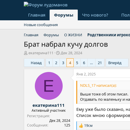
Главная
Форумы
Что нового?
Пол
Новые сообщения
Главная
Форумы
О ЖИЗНИ
Родственники игрок
Брат набрал кучу долгов
А
Д
екатерина111
Дек 28, 2024
в
а
Назад
1
2
3
4
5
6
…
21
Вперёд
т
т
о
а
р
н
Янв 2, 2025
т
а
Е
е
ч
NDLS_17 написал(а):
м
а
Выше тоже об этом писал.
ы
л
Отдавать по маленьку и на
а
екатерина111
Ему уже было сказано, н
Активный участник
Список мною сформиро
Регистрация
Дек 28, 2024
Сообщения
125
19см
Р