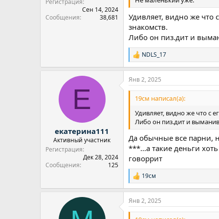
Не маленький уже.
Регистрация
Сен 14, 2024
Удивляет, видно же что 
Сообщения
38,681
знакомств.
Либо он пиз.дит и выман
NDLS_17
Р
е
а
Янв 2, 2025
к
Е
ц
и
19см написал(а):
и
:
Удивляет, видно же что с 
Либо он пиз.дит и выманив
екатерина111
Да обычные все парни, н
Активный участник
***...а такие деньги хот
Регистрация
Дек 28, 2024
говоррит
Сообщения
125
19см
Р
е
а
Янв 2, 2025
к
ц
и