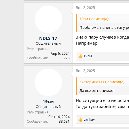
Янв 2, 2025
19см написал(а):
Проблемы начинаются у род
Знаю пару случаев когд
NDLS_17
Например.
Общительный
Регистрация
Апр 6, 2024
19см
Р
Сообщения
1,975
е
а
Янв 2, 2025
к
ц
и
екатерина111 написал(а):
и
:
Да все он понимает
Но ситуация его не оста
19см
Тогда тупо забейте, сам 
Общительный
Регистрация
Сен 14, 2024
Lankavi
Р
Сообщения
38,681
е