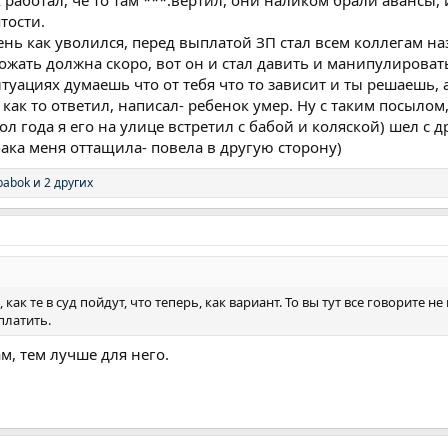
 работал, че то там ***.вертил, они наликом брали авансы, и
тости.
ь как уволился, перед выплатой ЗП стал всем коллегам наз
ожать должна скоро, вот он и стал давить и манипулироват
ситуациях думаешь что от тебя что то зависит и ты решаешь, 
 как то ответил, написал- ребенок умер. Ну с таким посылом
ол года я его на улице встретил с бабой и коляской) шел с 
обака меня оттащила- повела в другую сторону)
babok
и 2 других
как те в суд пойдут, что теперь, как вариант. То вы тут все говорите не
 платить.
м, тем лучше для него.