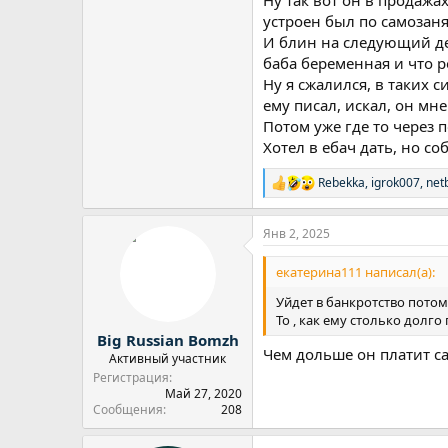
Ну так вот он в продажах
устроен был по самозаня
И блин на следующий ден
баба беременная и что р
Ну я сжалился, в таких 
ему писал, искал, он мне
Потом уже где то через п
Хотел в ебач дать, но с
Rebekka
,
igrok007
,
net
Р
е
а
Янв 2, 2025
к
ц
и
екатерина111 написал(а):
и
:
Уйдет в банкротство потом, 
То , как ему столько долго
Big Russian Bomzh
Чем дольше он платит са
Активный участник
Регистрация
Май 27, 2020
Сообщения
208