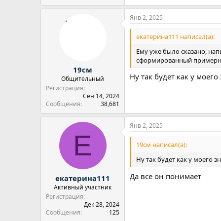
е
а
Янв 2, 2025
к
ц
и
екатерина111 написал(а):
и
:
Ему уже было сказано, нап
сформированный пример
19см
Ну так будет как у моег
Общительный
Регистрация
Сен 14, 2024
Сообщения
38,681
Янв 2, 2025
Е
19см написал(а):
Ну так будет как у моего 
Да все он понимает
екатерина111
Активный участник
Регистрация
Дек 28, 2024
Сообщения
125