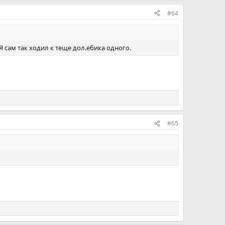
#64
 сам так ходил к теще дол.ебика одного.
#65