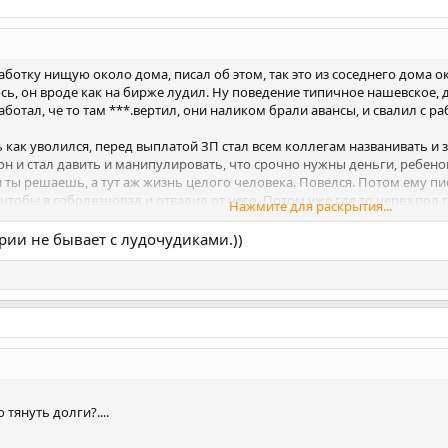
аботку нищую около дома, писал об этом, так это из соседнего дома ок
сь, он вроде как на бирже лудил. Ну поведение типичное нашевское, 
аботал, че то там ***.вертил, они наликом брали авансы, и свалил с ра
как уволился, перед выплатой ЗП стал всем коллегам названивать и з
он и стал давить и манипулировать, что срочно нужны деньги, ребенок
 и ты решаешь, а тут аж жизнь целого человека. Повелся. Потом ему пис
чтобы я соболезновал и отвалил от него. Потом уже где то через пол г
Нажмите для раскрытия...
 счастливая семья) Хотел в ебач дать, но собака меня оттащила- повел
ории не бывает с лудочудиками.))
тянуть долги?....