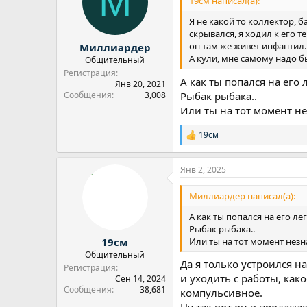
М
19см написал(а):
и
:
Я не какой то коллектор, 
скрывался, я ходил к его т
он там же живет инфантил.
Миллиардер
А кули, мне самому надо б
Общительный
Регистрация
А как ты попался на его 
Янв 20, 2021
Сообщения
3,008
Рыбак рыбака..
Или ты на тот момент не
19см
Р
е
а
Янв 2, 2025
к
ц
и
Миллиардер написал(а):
и
:
А как ты попался на его ле
Рыбак рыбака..
Или ты на тот момент незн
19см
Общительный
Да я только устроился на
Регистрация
и уходить с работы, как
Сен 14, 2024
Сообщения
38,681
компульсивное.