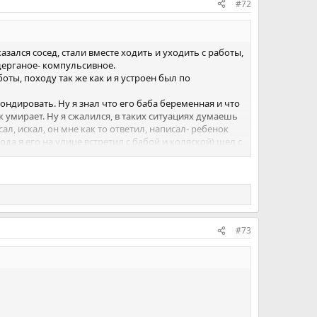
#72
азался сосед, стали вместе ходить и уходить с работы,
дерганое- компульсивное.
боты, походу так же как и я устроен был по
ондировать. Ну я знал что его баба беременная и что
 умирает. Ну я сжалился, в таких ситуациях думаешь
ал, искал, он мне как то ответил, написал- ребенок
ода я его на улице встретил с бабой и коляской) шел с
а в другую сторону)
#73