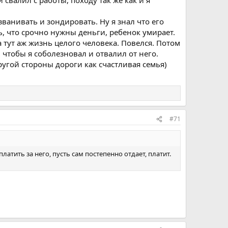
 свалил с работы, походу так же как и я
ванивать и зондировать. Ну я знал что его
ь, что срочно нужны деньги, ребенок умирает.
а тут аж жизнь целого человека. Повелся. Потом
, чтобы я соболезновал и отвалил от него.
другой стороны дороги как счастливая семья)
#71
 платить за него, пусть сам постепенно отдает, платит.