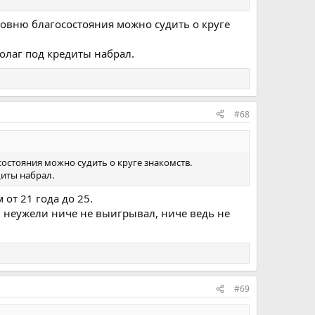
уровню благосостояния можно судить о круге
долаг под кредиты набрал.
#68
состояния можно судить о круге знакомств.
диты набрал.
 от 21 года до 25.
ли, неужели ниче не выигрывал, ниче ведь не
#69