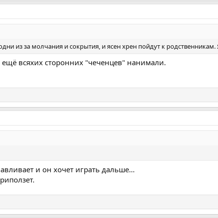
ни из за молчания и сокрытия, и ясен хрен пойдут к родственникам. Я
а ещё всяхих сторонних "чеченцев" нанимали.
навливает и он хочет играть дальше…
приползет.