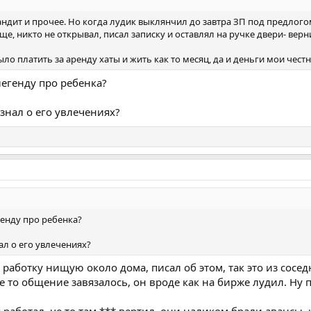
бандит и прочее. Но когда лудик выклянчил до завтра ЗП под предло
еще, никто не открывал, писал записку и оставлял на ручке двери- верн
ыло платить за аренду хаты и жить как то месяц, да и деньги мои чест
легенду про ребенка?
знал о его увлечениях?
генду про ребенка?
ал о его увлечениях?
 работку нищую около дома, писал об этом, так это из сосед
ое то общение завязалось, он вроде как на бирже лудил. Ну