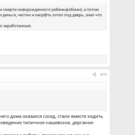
гом смерти новорожденного ребенка(обман), а потом
и деньги, честно и наср@ть хотел под дверь, знал что
но заработанные.
#70
него дома оказался сосед, стали вместе ходить
 поведение типичное нашевское, дерганое-