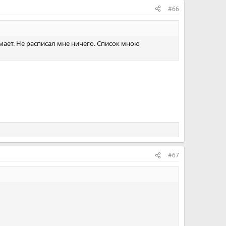
#66
мает. Не расписал мне ничего. Список мною
#67