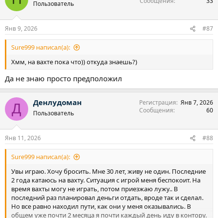
Сообщения
33
Пользователь
Янв 9, 2026
#87
Sure999 написал(а):
Хмм, на вахте пока что)) откуда знаешь?)
Да не знаю просто предположил
Денлудоман
Регистрация
Янв 7, 2026
Д
Сообщения
60
Пользователь
Янв 11, 2026
#88
Sure999 написал(а):
Увы играю. Хочу бросить. Мне 30 лет, живу не один. Последние
2 года катаюсь на вахту. Ситуация с игрой меня беспокоит. На
время вахты могу не играть, потом приезжаю лужу.. В
последний раз планировал деньги отдать, вроде так и сделал.
Но все равно находил пути, как они у меня оказывались. В
общем уже почти 2 месяца я почти каждый день иду в контору.