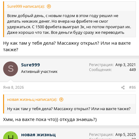
Sure999 написал(а):
Всем добрый день, с новым годом в этом году решил не
депать никаких денег. Но вчера на фрибете не смог
удержаться. С 1500 фрибета выиграл 3к, но потом проиграл их.
Даже хорошо что так. Все деньги буду сразу же переводить
Ну как там у тебя дела? Массажку открыл? Или на вахте
также?
Sure999
Регистрация
Апр 3, 2021
S
Сообщения
449
Активный участник
Янв 8, 2026
#86
новая жизньц написал(а):
Ну как там у тебя дела? Массажку открыл? Или на вахте также?
Хмм, на вахте пока что)) откуда знаешь?)
новая жизньц
Регистрация
Апр 5, 2025
Н