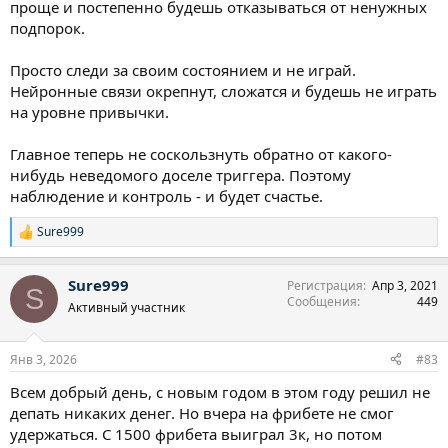
проще и постепенно будешь отказываться от ненужных
подпорок.
Просто следи за своим состоянием и не играй.
Нейронные связи окрепнут, сложатся и будешь не играть
на уровне привычки.
Главное теперь не соскользнуть обратно от какого-
нибудь неведомого доселе триггера. Поэтому
наблюдение и контроль - и будет счастье.
Sure999
Р
е
а
Sure999
Регистрация
Апр 3, 2021
к
S
Сообщения
449
ц
Активный участник
и
и
:
Янв 3, 2026
#83
Всем добрый день, с новым годом в этом году решил не
депать никаких денег. Но вчера на фрибете не смог
удержаться. С 1500 фрибета выиграл 3к, но потом