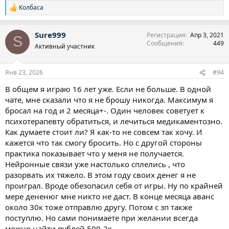
Колбаса
Р
е
а
Sure999
Регистрация
Апр 3, 2021
к
S
Сообщения
449
ц
Активный участник
и
и
:
Янв 23, 2026
#94
В общем я играю 16 лет уже. Если не больше. В одной
чате, мне сказали что я не брошу никогда. Максимум я
бросал на год и 2 месяца+-. Один человек советует к
психотерапевту обратиться, и лечиться медикаментозно.
Как думаете стоит ли? Я как-то не совсем так хочу. И
кажется что так смогу бросить. Но с другой стороны
практика показывает что у меня не получается.
Нейронные связи уже настолько сплелись , что
разорвать их тяжело. В этом году своих денег я не
проиграл. Вроде обезопасил себя от игры. Ну по крайней
мере дененюг мне никто не даст. В конце месяца аванс
около 30к тоже отправлю другу. Потом с зп также
поступлю. Но сами понимаете при желании всегда
можно найти рублей 500-2к