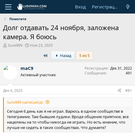
Вход
Регистрация
Помогите
Долг отдавать 24 ноября, заложена
камера. Я боюсь
А
Д
Sure999
Ноя 23, 2025
в
а
First
Назад
5 из 5
т
т
о
а
р
н
maC9
Регистрация
Дек 31, 2022
т
а
Сообщения
491
Активный участник
е
ч
м
а
ы
л
Дек 6, 2025
#81
а
Sure999 написал(а):
Сегодня 6 день как я не играл. Варюсь в одном сообществе в
телеграмме. Там бывшие лудики. Вроде общение приятное, все
нацелены на то чтобы никогда не играть. Но есть мнение, что
лучше не сидеть в таких сообществах. Что думаете?