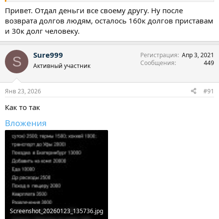
Привет. Отдал деньги все своему другу. Ну после
возврата долгов людям, осталось 160к долгов приставам
и 30к долг человеку.
Sure999
Регистрация
Апр 3, 2021
S
Сообщения
449
Активный участник
Янв 23, 2026
#91
Как то так
Вложения
Screenshot_20260123_135736.jpg