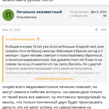
Печально неизвестный
Регистрация
Дек 6, 2024
П
Сообщения
96
Пользователь
Янв 23, 2026
#95
Sure999 написал(а):
В общем я играю 16 лет уже. Если не больше. В одной чате, мне
сказали что я не брошу никогда. Максимум я бросал на год и 2
месяца+-. Один человек советует к психотерапевту обратиться,
и лечиться медикаментозно. Как думаете стоит ли? Я как-то не
совсем так хочу. И кажется что так смогу бросить. Но с другой
стороны практика показывает что у меня не получается.
Нейронные связи уже настолько сплелись , что разорвать их
тяжело. В этом году своих денег я не проиграл. Вроде
Нажмите для раскрытия...
обезопасил себя от игры. Ну по крайней мере дененюг мне
никто не даст. В конце месяца аванс около 30к тоже отправлю
скорее всего медикаментозное лечение поможет, но
другу. Потом с зп также поступлю. Но сами понимаете при
могут немного побочек всплыть. на самом деле только
желании всегда можно найти рублей 500-2к
от твоей воли все зависит. ну постоянно прокручивай ты
мысль, что только конченный даун будет проигрывать
деньги, это не залог успеха, но самоустановка на