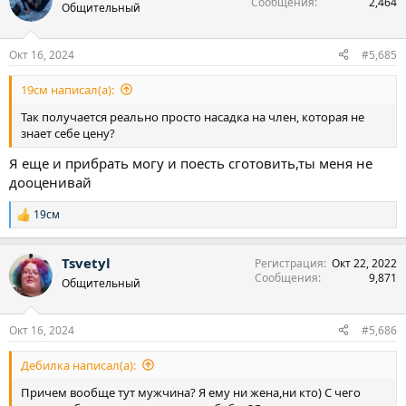
Сообщения
2,464
Общительный
Окт 16, 2024
#5,685
19см написал(а):
Так получается реально просто насадка на член, которая не
знает себе цену?
Я еще и прибрать могу и поесть сготовить,ты меня не
дооценивай
19см
Р
е
а
Tsvetyl
Регистрация
Окт 22, 2022
к
Сообщения
9,871
ц
Общительный
и
и
:
Окт 16, 2024
#5,686
Дебилка написал(а):
Причем вообще тут мужчина? Я ему ни жена,ни кто) С чего