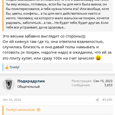
Ты ему моешь, готовишь, если бы ты для него была важна, он
бы поинтересовался, а тебе нужна плита эта? Или вообще, хотя
бы, цветы, конфеты... а ты для него действительно никто и
ничто. Человека, на которого мало мальски не похрен, хочется
радовать, заботиться... а так... Не будет тебя, будет другая. Если
тебя все устраивает, да на здоровье...
Это весьма забавно выглядит со стороны)))
Он ей кивнул там где то, она ответила взаимностью,
случилась близость и она давай полы намывать и
готовить (и похрен, надо/не надо) в ожидании, что ей за
это плиту купят, или сразу 100к на счет зачислят
Tsvetyl
Р
е
а
Подкрадулик
Регистрация
Сен 15, 2023
к
Сообщения
5,653
ц
Общительный
и
и
:
Окт 16, 2024
#5,695
Tsvetyl написал(а):