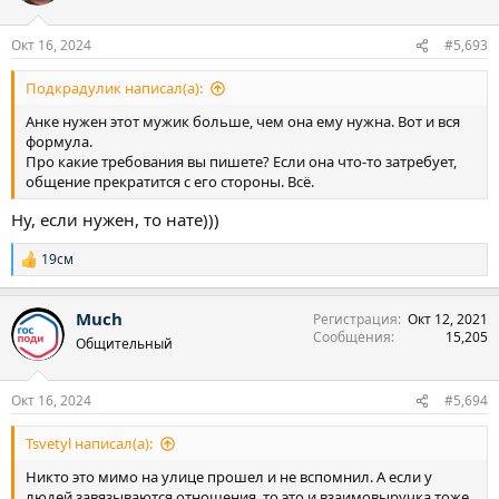
и
:
Окт 16, 2024
#5,693
Подкрадулик написал(а):
Анке нужен этот мужик больше, чем она ему нужна. Вот и вся
формула.
Про какие требования вы пишете? Если она что-то затребует,
общение прекратится с его стороны. Всё.
Ну, если нужен, то нате)))
19см
Р
е
а
Much
Регистрация
Окт 12, 2021
к
Сообщения
15,205
ц
Общительный
и
и
:
Окт 16, 2024
#5,694
Tsvetyl написал(а):
Никто это мимо на улице прошел и не вспомнил. А если у
людей завязываются отношения, то это и взаимовыручка тоже.