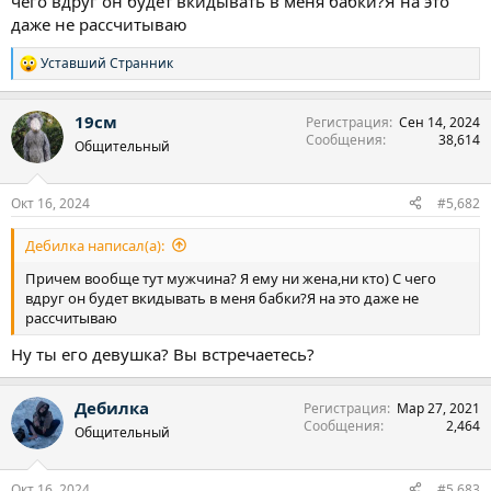
чего вдруг он будет вкидывать в меня бабки?Я на это
даже не рассчитываю
Уставший Странник
Р
е
а
19см
Регистрация
Сен 14, 2024
к
Сообщения
38,614
ц
Общительный
и
и
:
Окт 16, 2024
#5,682
Дебилка написал(а):
Причем вообще тут мужчина? Я ему ни жена,ни кто) С чего
вдруг он будет вкидывать в меня бабки?Я на это даже не
рассчитываю
Ну ты его девушка? Вы встречаетесь?
Дебилка
Регистрация
Мар 27, 2021
Сообщения
2,464
Общительный
Окт 16, 2024
#5,683