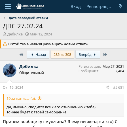
Вход
Регистрация
Дата последней ставки
ДПС 27.02.24
А
Д
Дебилка
Май 12, 2024
в
а
т
В этой теме нельзя размещать новые ответы.
т
о
а
р
First
н
Last
Назад
285 из 308
Вперёд
т
а
е
ч
Дебилка
Регистрация
Мар 27, 2021
м
а
Сообщения
2,464
Общительный
ы
л
а
Окт 16, 2024
#5,681
19см написал(а):
Да, именно, сводится все к его отношению к тебе)
Точнее будет к твоей самооценке.
Причем вообще тут мужчина? Я ему ни жена,ни кто) С