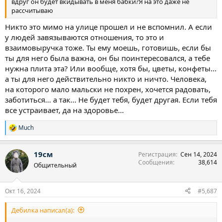
вдруг он будет вкидывать в меня бабки?Я на это даже не
рассчитываю
Никто это мимо на улице прошел и не вспомнил. А если
у людей завязываются отношения, то это и
взаимовыручка тоже. Ты ему моешь, готовишь, если бы
ты для него была важна, он бы поинтересовался, а тебе
нужна плита эта? Или вообще, хотя бы, цветы, конфеты...
а ты для него действительно никто и ничто. Человека,
на которого мало мальски не похрен, хочется радовать,
заботиться... а так... Не будет тебя, будет другая. Если тебя
все устраивает, да на здоровье...
Much
Р
е
а
19см
Регистрация
Сен 14, 2024
к
Сообщения
38,614
ц
Общительный
и
и
:
Окт 16, 2024
#5,687
Дебилка написал(а):