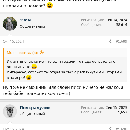
шторами в номере?
19см
Регистрация
Сен 14, 2024
Сообщения
38,614
Общительный
Окт 16, 2024
#5,689
Much написал(а):
У меня впечатление, что если те дали, то надо обязательно
оплатить это
Интересно, сколько ты отдал за секс с распахнутыми шторами
в номере?
Ну я же не 4мошник, для своей писи ничего не жалко, а
тебя бабы поджопником гонят)
Подкрадулик
Регистрация
Сен 15, 2023
Сообщения
5,653
Общительный
Окт 16, 2024
#5,690