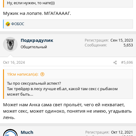
Ну, если нужен, то нате)))
Мужик на лопате. МГАГААААГ.
ФОБОС
Р
е
а
Подкрадулик
Регистрация
Сен 15, 2023
к
Сообщения
5,653
ц
Общительный
и
и
:
Окт 16, 2024
#5,696
19см написал(а):
Ты про сексуальный аспект?
Так трейдер в лесу лучше еб.ал, какой там секс с рыбаком
может быть…
Может нам Анка сама свет прольёт, чего ей нехватает,
может секс, может одиноко, понятия не имею, угадывать
лень.
Much
Регистрация
Окт 12, 2021