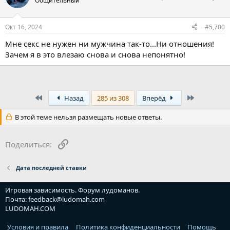
Общительный
Окт 16, 2024
#5,700
Мне секс не нужен ни мужчина так-то...Ни отношения!
Зачем я в это влезаю снова и снова непонятно!
First
Last
Назад
285 из 308
Вперёд
В этой теме нельзя размещать новые ответы.
Ссылка
Поделиться:
Дата последней ставки
Игровая зависимость. Форум лудоманов.
Почта: feedback@ludomah.com
LUDOMAH.COM
Условия и правила
Политика конфиденциальности
Помощь