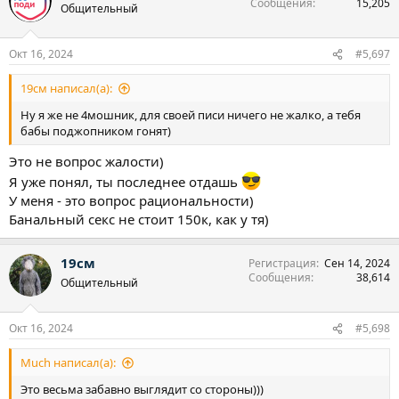
Сообщения
15,205
Общительный
Окт 16, 2024
#5,697
19см написал(а):
Ну я же не 4мошник, для своей писи ничего не жалко, а тебя
бабы поджопником гонят)
Это не вопрос жалости)
Я уже понял, ты последнее отдашь
У меня - это вопрос рациональности)
Банальный секс не стоит 150к, как у тя)
19см
Регистрация
Сен 14, 2024
Сообщения
38,614
Общительный
Окт 16, 2024
#5,698
Much написал(а):
Это весьма забавно выглядит со стороны)))