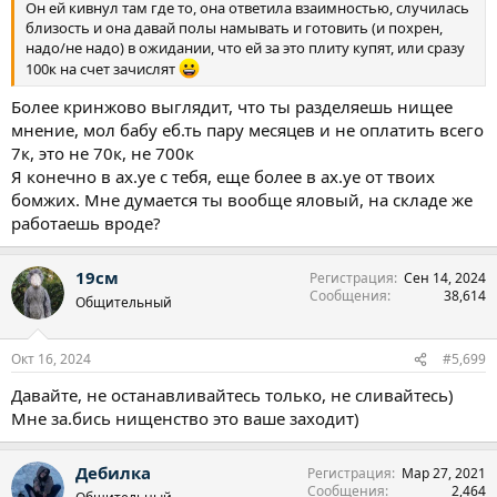
Он ей кивнул там где то, она ответила взаимностью, случилась
близость и она давай полы намывать и готовить (и похрен,
надо/не надо) в ожидании, что ей за это плиту купят, или сразу
100к на счет зачислят
Более кринжово выглядит, что ты разделяешь нищее
мнение, мол бабу еб.ть пару месяцев и не оплатить всего
7к, это не 70к, не 700к
Я конечно в ах.уе с тебя, еще более в ах.уе от твоих
бомжих. Мне думается ты вообще яловый, на складе же
работаешь вроде?
19см
Регистрация
Сен 14, 2024
Сообщения
38,614
Общительный
Окт 16, 2024
#5,699
Давайте, не останавливайтесь только, не сливайтесь)
Мне за.бись нищенство это ваше заходит)
Дебилка
Регистрация
Мар 27, 2021
Сообщения
2,464