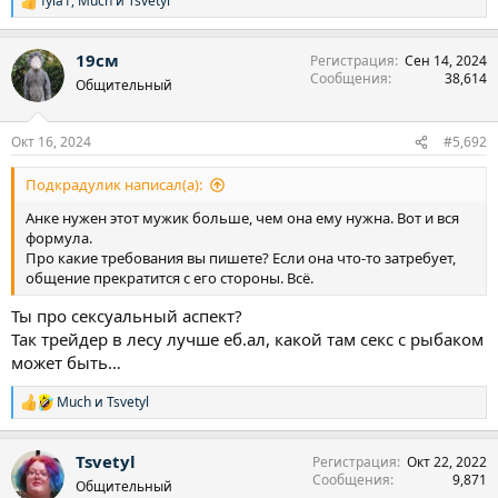
fyla1
,
Much
и
Tsvetyl
Р
е
а
19см
Регистрация
Сен 14, 2024
к
Сообщения
38,614
ц
Общительный
и
и
:
Окт 16, 2024
#5,692
Подкрадулик написал(а):
Анке нужен этот мужик больше, чем она ему нужна. Вот и вся
формула.
Про какие требования вы пишете? Если она что-то затребует,
общение прекратится с его стороны. Всё.
Ты про сексуальный аспект?
Так трейдер в лесу лучше еб.ал, какой там секс с рыбаком
может быть…
Much
и
Tsvetyl
Р
е
а
Tsvetyl
Регистрация
Окт 22, 2022
к
Сообщения
9,871
ц
Общительный
и