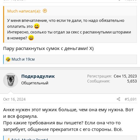
Much написал(а):
У меня впечатление, что если те дали, то надо обязательно
оплатить это
Интересно, сколько ты отдал за секс с распахнутыми шторами
в номере?
Пару распахнутых сумок с деньгами! Х)
Much
и
19см
Р
е
а
Подкрадулик
Регистрация
Сен 15, 2023
к
Сообщения
5,653
ц
Общительный
и
и
:
Окт 16, 2024
#5,691
Анке нужен этот мужик больше, чем она ему нужна. Вот
и вся формула.
Про какие требования вы пишете? Если она что-то
затребует, общение прекратится с его стороны. Всё.