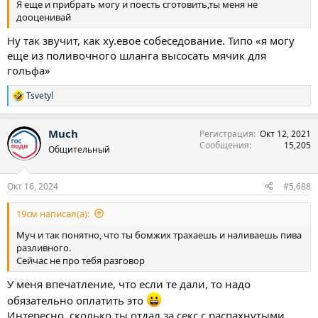
Я еще и прибрать могу и поесть сготовить,ты меня не
дооценивай
Ну так звучит, как ху.евое собеседование. Типо «я могу
еще из поливочного шланга высосать мячик для
гольфа»
Tsvetyl
Р
е
а
Much
Регистрация
Окт 12, 2021
к
Сообщения
15,205
ц
Общительный
и
и
:
Окт 16, 2024
#5,688
19см написал(а):
Муч и так понятно, что ты бомжих трахаешь и наливаешь пива
разливного.
Сейчас не про тебя разговор
У меня впечатление, что если те дали, то надо
обязательно оплатить это
Интересно, сколько ты отдал за секс с распахнутыми