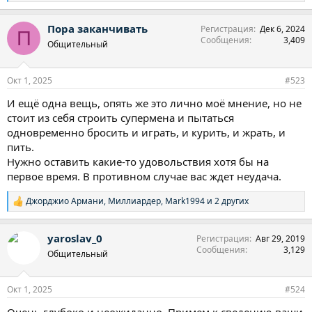
е
а
Пора заканчивать
Регистрация
Дек 6, 2024
к
П
Сообщения
3,409
ц
Общительный
и
и
:
Окт 1, 2025
#523
И ещё одна вещь, опять же это лично моё мнение, но не
стоит из себя строить супермена и пытаться
одновременно бросить и играть, и курить, и жрать, и
пить.
Нужно оставить какие-то удовольствия хотя бы на
первое время. В противном случае вас ждет неудача.
Джорджио Армани
,
Миллиардер
,
Mark1994
и 2 других
Р
е
а
yaroslav_0
Регистрация
Авг 29, 2019
к
Сообщения
3,129
ц
Общительный
и
и
:
Окт 1, 2025
#524