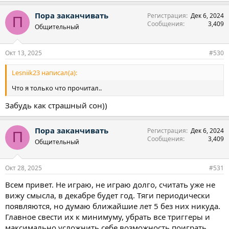
а
Пора заканчивать
Регистрация
Дек 6, 2024
к
П
Сообщения
3,409
ц
Общительный
и
и
:
Окт 13, 2025
#530
Lesniik23 написал(а):
Что я только что прочитал..
Забудь как страшный сон))
Пора заканчивать
Регистрация
Дек 6, 2024
П
Сообщения
3,409
Общительный
Окт 28, 2025
#531
Всем привет. Не играю, не играю долго, считать уже не
вижу смысла, в декабре будет год. Тяги периодически
появляются, но думаю ближайшие лет 5 без них никуда.
Главное свести их к минимуму, убрать все триггеры и
максимально усложнить себе возможность поиграть.