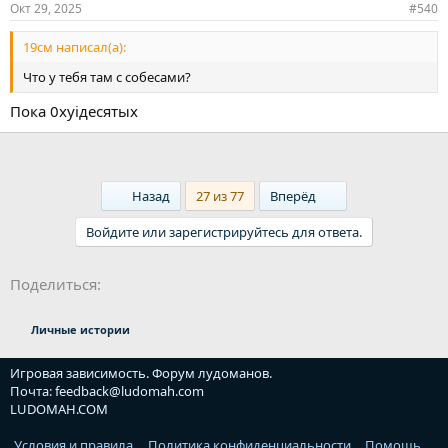
Окт 29, 2025
#540
19см написал(а):
Что у тебя там с собесами?
Пока 0хyiдесятых
First
Last
Назад
27 из 77
Вперёд
Войдите или зарегистрируйтесь для ответа.
Ссылка
Поделиться:
Личные истории
Игровая зависимость. Форум лудоманов.
Почта: feedback@ludomah.com
LUDOMAH.COM
Условия и правила
Политика конфиденциальности
Помощь