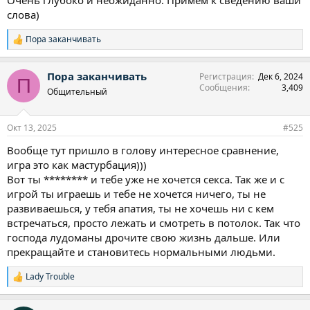
Очень глубоко и неожиданно. Примем к сведению ваши
слова)
Пора заканчивать
Р
е
а
Пора заканчивать
Регистрация
Дек 6, 2024
к
П
Сообщения
3,409
ц
Общительный
и
и
:
Окт 13, 2025
#525
Вообще тут пришло в голову интересное сравнение,
игра это как мастурбация)))
Вот ты ******** и тебе уже не хочется секса. Так же и с
игрой ты играешь и тебе не хочется ничего, ты не
развиваешься, у тебя апатия, ты не хочешь ни с кем
встречаться, просто лежать и смотреть в потолок. Так что
господа лудоманы дрочите свою жизнь дальше. Или
прекращайте и становитесь нормальными людьми.
Lady Trouble
Р
е
а