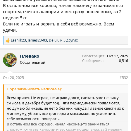
В остальном всё хорошо, начал наконец-то заниматься
спортом, считать калории и вес сразу пошел вниз, за 2
недели 5кг.
Если не играть и верить в себя всё возможно. Всем
удачи.
Lesniik23
,
James23-03
,
Delulu
и 5 других
Р
е
а
Плевако
Регистрация
Окт 17, 2025
к
Сообщения
8,516
ц
Общительный
и
и
:
Окт 28, 2025
#532
Пора заканчивать написал(а):
Всем привет. Не играю, не играю долго, считать уже не вижу
смысла, в декабре будет год. Тяги периодически появляются,
но думаю ближайшие лет 5 без них никуда. Главное свести их к
минимуму, убрать все триггеры и максимально усложнить
себе возможность поиграть.
В остальном всё хорошо, начал наконец-то заниматься
спортом, считать калории и вес сразу пошел вниз, за 2 недели