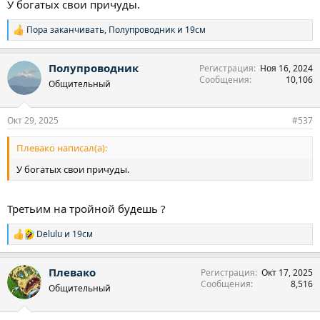
У богатых свои причуды.
Пора заканчивать
,
Полупроводник
и
19см
Р
е
а
Полупроводник
Регистрация
Ноя 16, 2024
к
Сообщения
10,106
ц
Общительный
и
и
:
Окт 29, 2025
#537
Плевако написал(а):
У богатых свои причуды.
Третьим на тройной будешь ?
Delulu
и
19см
Р
е
а
Плевако
Регистрация
Окт 17, 2025
к
Сообщения
8,516
ц
Общительный
и
и
: