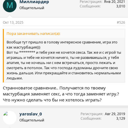
Миллиардер
Регистрация
Янв 20, 2021
к
М
Сообщения
3,010
ц
Общительный
и
и
:
Окт 13, 2025
#526
Пора заканчивать написал(а):
Вообще тут пришло в голову интересное сравнение, игра это
как мастурбация)))
Вот ты ******** и тебе уже не хочется секса. Так же и с игрой ты
играешь и тебе не хочется ничего, ты не развиваешься, у тебя
апатия, ты не хочешь ни с кем встречаться, просто лежать и
смотреть в потолок. Так что господа лудоманы дрочите свою
жизнь дальше. Или прекращайте и становитесь нормальными
людьми.
Странноватое сравнение.. Получается по твоему
мастурбация заменяет секс, а что тогда заменяет игру.?
Что нужно сделать что бы не хотелось играть?
yaroslav_0
Регистрация
Авг 29, 2019
Сообщения
3,129
Общительный