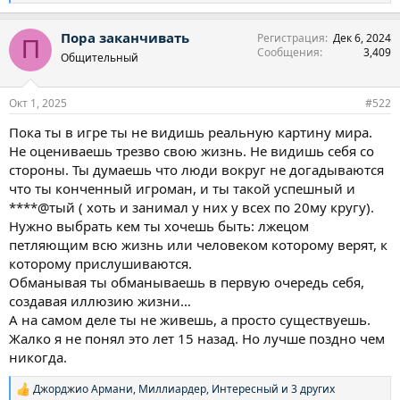
е
а
Пора заканчивать
Регистрация
Дек 6, 2024
к
П
Сообщения
3,409
ц
Общительный
и
и
:
Окт 1, 2025
#522
Пока ты в игре ты не видишь реальную картину мира.
Не оцениваешь трезво свою жизнь. Не видишь себя со
стороны. Ты думаешь что люди вокруг не догадываются
что ты конченный игроман, и ты такой успешный и
****@тый ( хоть и занимал у них у всех по 20му кругу).
Нужно выбрать кем ты хочешь быть: лжецом
петляющим всю жизнь или человеком которому верят, к
которому прислушиваются.
Обманывая ты обманываешь в первую очередь себя,
создавая иллюзию жизни…
А на самом деле ты не живешь, а просто существуешь.
Жалко я не понял это лет 15 назад. Но лучше поздно чем
никогда.
Джорджио Армани
,
Миллиардер
,
Интересный
и 3 других
Р