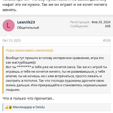
нафиг это не нужно. Так же он играет и не хочет ничего
менять.
Lesniik23
Регистрация
Фев 29, 2024
L
Сообщения
608
Общительный
Окт 13, 2025
#529
Пора заканчивать написал(а):
Вообще тут пришло в голову интересное сравнение, игра это
как мастурбация)))
Вот ты ******** и тебе уже не хочется секса. Так же и с игрой ты
играешь и тебе не хочется ничего, ты не развиваешься, у тебя
апатия, ты не хочешь ни с кем встречаться, просто лежать и
смотреть в потолок. Так что господа лудоманы дрочите свою
жизнь дальше. Или прекращайте и становитесь нормальными
людьми.
Что я только что прочитал..
Миллиардер
и
Delulu
Р
е