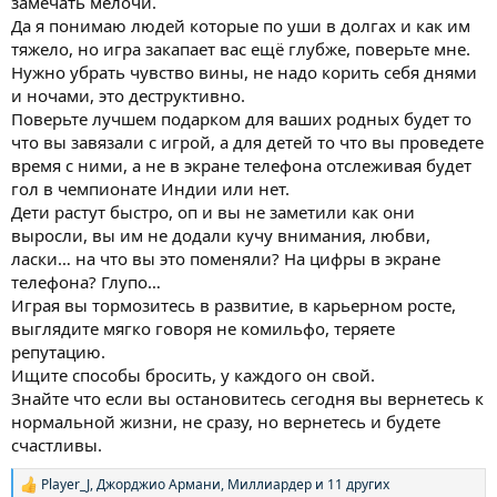
замечать мелочи.
Да я понимаю людей которые по уши в долгах и как им
тяжело, но игра закапает вас ещё глубже, поверьте мне.
Нужно убрать чувство вины, не надо корить себя днями
и ночами, это деструктивно.
Поверьте лучшем подарком для ваших родных будет то
что вы завязали с игрой, а для детей то что вы проведете
время с ними, а не в экране телефона отслеживая будет
гол в чемпионате Индии или нет.
Дети растут быстро, оп и вы не заметили как они
выросли, вы им не додали кучу внимания, любви,
ласки… на что вы это поменяли? На цифры в экране
телефона? Глупо…
Играя вы тормозитесь в развитие, в карьерном росте,
выглядите мягко говоря не комильфо, теряете
репутацию.
Ищите способы бросить, у каждого он свой.
Знайте что если вы остановитесь сегодня вы вернетесь к
нормальной жизни, не сразу, но вернетесь и будете
счастливы.
Player_J
,
Джорджио Армани
,
Миллиардер
и 11 других
Р