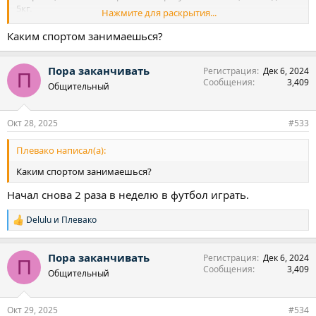
5кг.
Нажмите для раскрытия...
Если не играть и верить в себя всё возможно. Всем удачи.
Каким спортом занимаешься?
Пора заканчивать
Регистрация
Дек 6, 2024
П
Сообщения
3,409
Общительный
Окт 28, 2025
#533
Плевако написал(а):
Каким спортом занимаешься?
Начал снова 2 раза в неделю в футбол играть.
Delulu
и
Плевако
Р
е
а
Пора заканчивать
Регистрация
Дек 6, 2024
к
П
Сообщения
3,409
ц
Общительный
и
и
:
Окт 29, 2025
#534