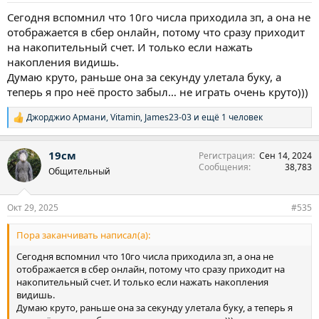
Сегодня вспомнил что 10го числа приходила зп, а она не
отображается в сбер онлайн, потому что сразу приходит
на накопительный счет. И только если нажать
накопления видишь.
Думаю круто, раньше она за секунду улетала буку, а
теперь я про неё просто забыл… не играть очень круто)))
Джорджио Армани
,
Vitamin
,
James23-03
и ещё 1 человек
Р
е
а
19см
Регистрация
Сен 14, 2024
к
Сообщения
38,783
ц
Общительный
и
и
:
Окт 29, 2025
#535
Пора заканчивать написал(а):
Сегодня вспомнил что 10го числа приходила зп, а она не
отображается в сбер онлайн, потому что сразу приходит на
накопительный счет. И только если нажать накопления
видишь.
Думаю круто, раньше она за секунду улетала буку, а теперь я