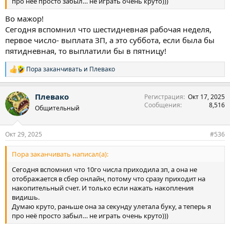
про неё просто забыл… не играть очень круто)))
Во мажор!
Сегодня вспомнил что шестидневная рабочая неделя,
первое число- выплата ЗП, а это суббота, если была бы
пятидневная, то выплатили бы в пятницу!
Пора заканчивать
и
Плевако
Р
е
а
Плевако
Регистрация
Окт 17, 2025
к
Сообщения
8,516
ц
Общительный
и
и
:
Окт 29, 2025
#536
Пора заканчивать написал(а):
Сегодня вспомнил что 10го числа приходила зп, а она не
отображается в сбер онлайн, потому что сразу приходит на
накопительный счет. И только если нажать накопления
видишь.
Думаю круто, раньше она за секунду улетала буку, а теперь я
про неё просто забыл… не играть очень круто)))