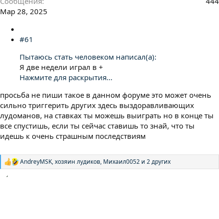
Сообщения
444
Мар 28, 2025
#61
Пытаюсь стать человеком написал(а):
Я две недели играл в +
Нажмите для раскрытия...
просьба не пиши такое в данном форуме это может очень
сильно триггерить других здесь выздоравливающих
лудоманов, на ставках ты можешь выиграть но в конце ты
все спустишь, если ты сейчас ставишь то знай, что ты
идешь к очень страшным последствиям
AndreyMSK
,
хозяин лудиков
,
Михаил0052
и 2 других
Р
е
а
к
ц
и
и