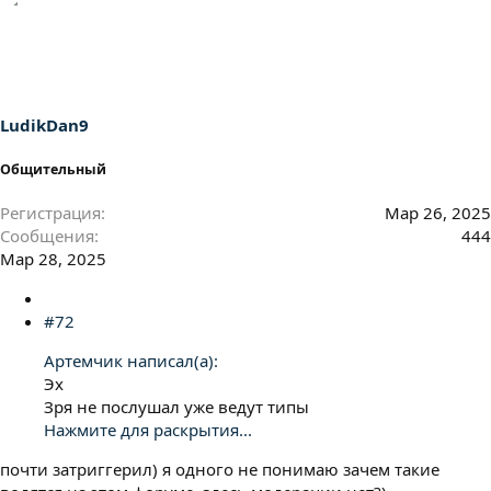
а
к
ц
и
и
:
LudikDan9
Общительный
Регистрация
Мар 26, 2025
Сообщения
444
Мар 28, 2025
#72
Артемчик написал(а):
Эх
Зря не послушал уже ведут типы
Нажмите для раскрытия...
почти затриггерил) я одного не понимаю зачем такие