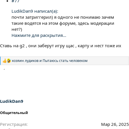
#77
LudikDan9 написал(а):
почти затриггерил) я одного не понимаю зачем
такие водятся на этом форуме, здесь модерации
нет?)
Нажмите для раскрытия...
Ставь на g2 , они заберут игру щас , карту и нест тоже их
хозяин лудиков
и
Пытаюсь стать человеком
Р
е
а
к
ц
и
и
:
LudikDan9
Общительный
Регистрация
Мар 26, 2025