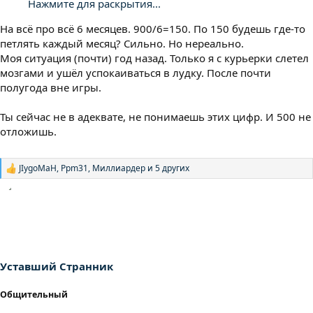
Нажмите для раскрытия...
На всё про всё 6 месяцев. 900/6=150. По 150 будешь где-то
петлять каждый месяц? Сильно. Но нереально.
Моя ситуация (почти) год назад. Только я с курьерки слетел
мозгами и ушёл успокаиваться в лудку. После почти
полугода вне игры.
Ты сейчас не в адеквате, не понимаешь этих цифр. И 500 не
отложишь.
JIygoMaH
,
Ppm31
,
Миллиардер
и 5 других
Р
е
а
к
ц
и
и
:
Уставший Странник
Общительный