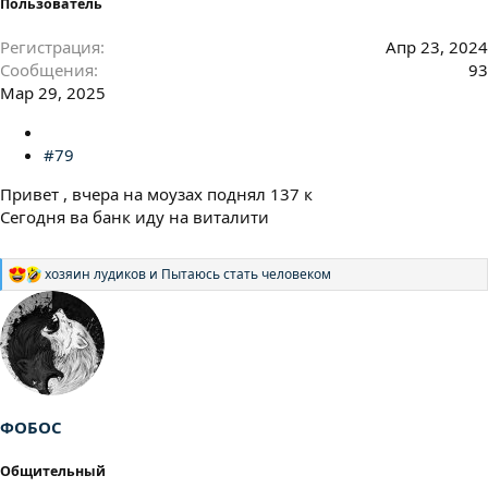
Пользователь
Регистрация
Апр 23, 2024
Сообщения
93
Мар 29, 2025
#79
Привет , вчера на моузах поднял 137 к
Сегодня ва банк иду на виталити
хозяин лудиков
и
Пытаюсь стать человеком
Р
е
а
к
ц
и
и
:
ФОБОС
Общительный