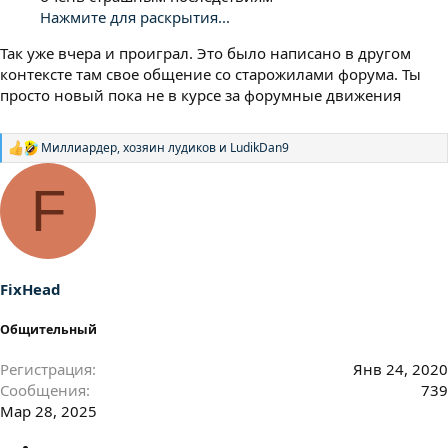
Нажмите для раскрытия...
Так уже вчера и проиграл. Это было написано в другом
контексте там свое общение со старожилами форума. Ты
просто новый пока не в курсе за форумные движения
Миллиардер
,
хозяин лудиков
и
LudikDan9
Р
е
а
F
к
ц
и
и
:
FixHead
Общительный
Регистрация
Янв 24, 2020
Сообщения
739
Мар 28, 2025