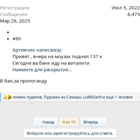
Регистрация
Июл 5, 2022
Сообщения
6,473
Мар 29, 2025
#80
Артемчик написал(а):
Привет , вчера на моузах поднял 137 к
Сегодня ва банк иду на виталити
Нажмите для раскрытия...
В бан,за пропоганду
хозяин лудиков
,
Лудоман из Самары
,
LudikDan9
и ещё 1 человек
Р
е
а
к
ц
First
Last
Назад
4 из 15
Вперёд
и
и
Войдите или зарегистрируйтесь для ответа.
: