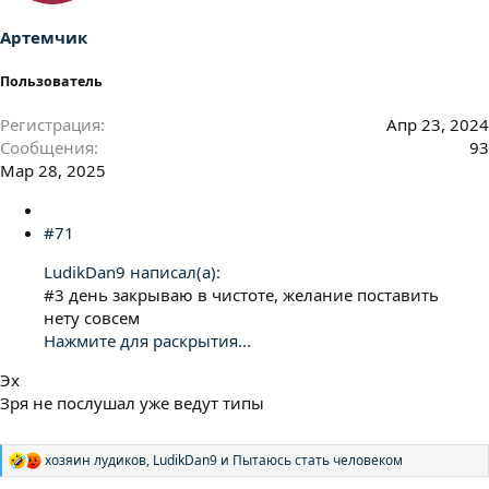
:
Артемчик
Пользователь
Регистрация
Апр 23, 2024
Сообщения
93
Мар 28, 2025
#71
LudikDan9 написал(а):
#3 день закрываю в чистоте, желание поставить
нету совсем
Нажмите для раскрытия...
Эх
Зря не послушал уже ведут типы
хозяин лудиков
,
LudikDan9
и
Пытаюсь стать человеком
Р
е