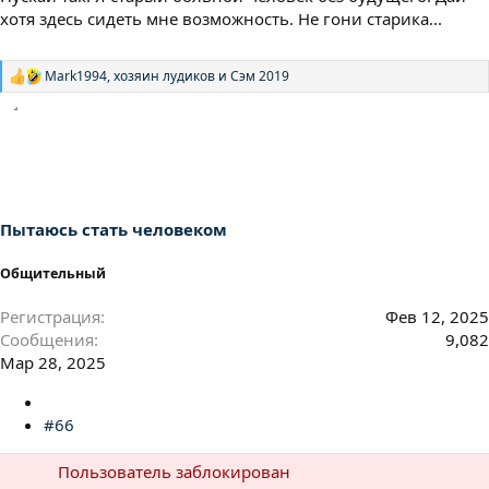
хотя здесь сидеть мне возможность. Не гони старика...
Mark1994
,
хозяин лудиков
и
Сэм 2019
Р
е
а
к
ц
и
и
:
Пытаюсь стать человеком
Общительный
Регистрация
Фев 12, 2025
Сообщения
9,082
Мар 28, 2025
#66
Пользователь заблокирован