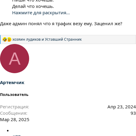
Делай что хочешь.
Нажмите для раскрытия...
Даже админ понял что я трафик везу ему. Заценил же?
хозяин лудиков
и
Уставший Странник
Р
е
а
А
к
ц
и
и
:
Артемчик
Пользователь
Регистрация
Апр 23, 2024
Сообщения
93
Мар 28, 2025