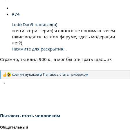
#74
LudikDan9 написал(а):
почти затриггерил) я одного не понимаю зачем
такие водятся на этом форуме, здесь модерации
нет?)
Нажмите для раскрытия...
Странно, ты влил 900 к , а мог бы отыграть щас .. эх
хозяин лудиков
и
Пытаюсь стать человеком
Р
е
а
к
ц
и
и
:
Пытаюсь стать человеком
Общительный