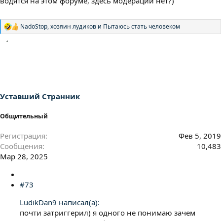
водятся на этом форуме, здесь модерации нет?)
NadoStop
,
хозяин лудиков
и
Пытаюсь стать человеком
Р
е
а
к
ц
и
и
:
Уставший Странник
Общительный
Регистрация
Фев 5, 2019
Сообщения
10,483
Мар 28, 2025
#73
LudikDan9 написал(а):
почти затриггерил) я одного не понимаю зачем