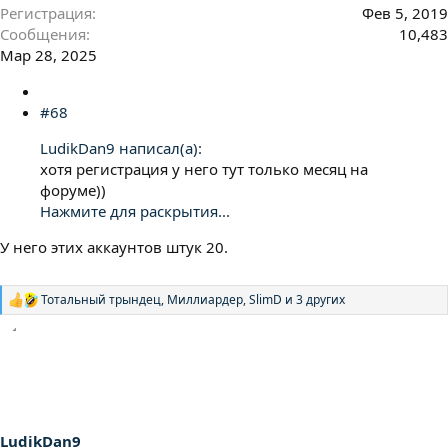
Регистрация
Фев 5, 2019
Сообщения
10,483
Мар 28, 2025
#68
LudikDan9 написал(а):
хотя регистрация у него тут только месяц на
форуме))
Нажмите для раскрытия...
У него этих аккаунтов штук 20.
Тотальный трындец
,
Миллиардер
,
SlimD
и 3 других
Р
е
а
к
ц
и
и
:
LudikDan9