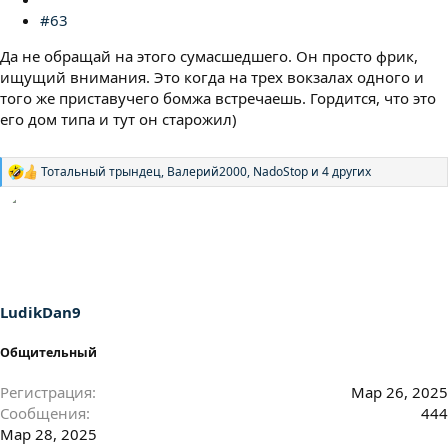
#63
Да не обращай на этого сумасшедшего. Он просто фрик,
ищущий внимания. Это когда на трех вокзалах одного и
того же приставучего бомжа встречаешь. Гордится, что это
его дом типа и тут он старожил)
Тотальный трындец
,
Валерий2000
,
NadoStop
и 4 других
Р
е
а
к
ц
и
и
:
LudikDan9
Общительный
Регистрация
Мар 26, 2025
Сообщения
444
Мар 28, 2025