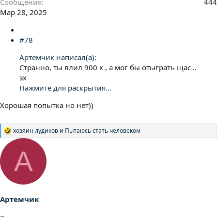
Сообщения
444
Мар 28, 2025
#78
Артемчик написал(а):
Странно, ты влил 900 к , а мог бы отыграть щас ..
эх
Нажмите для раскрытия...
Хорошая попытка но нет))
хозяин лудиков
и
Пытаюсь стать человеком
Р
е
а
А
к
ц
и
и
:
Артемчик