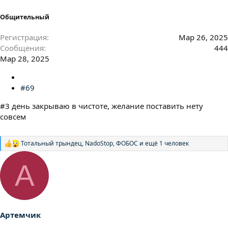
Общительный
Регистрация
Мар 26, 2025
Сообщения
444
Мар 28, 2025
#69
#3 день закрываю в чистоте, желание поставить нету
совсем
Тотальный трындец
,
NadoStop
,
ФОБОС
и ещё 1 человек
Р
е
а
А
к
ц
и
и
:
Артемчик