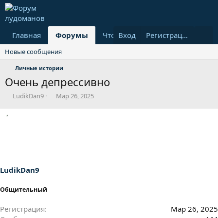
Главная
Форумы
Что нового?
Вход
Пользовател
Регистрация
Новые сообщения
Личные истории
Очень депрессивно
А
Д
LudikDan9
Мар 26, 2025
в
а
т
т
о
а
р
н
т
а
е
ч
м
а
ы
л
LudikDan9
а
Общительный
Регистрация
Мар 26, 2025