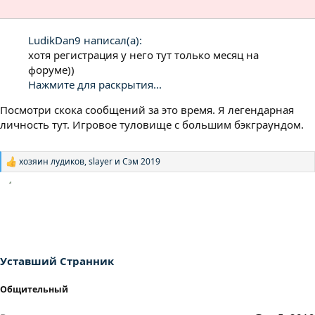
LudikDan9 написал(а):
хотя регистрация у него тут только месяц на
форуме))
Нажмите для раскрытия...
Посмотри скока сообщений за это время. Я легендарная
личность тут. Игровое туловище с большим бэкграундом.
хозяин лудиков
,
slayer
и
Сэм 2019
Р
е
а
к
ц
и
и
:
Уставший Странник
Общительный