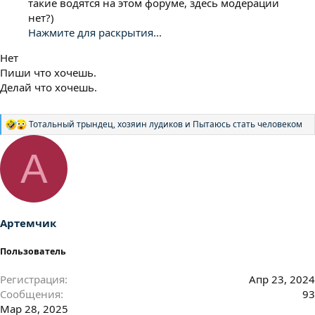
такие водятся на этом форуме, здесь модерации
нет?)
Нажмите для раскрытия...
Нет
Пиши что хочешь.
Делай что хочешь.
Тотальный трындец
,
хозяин лудиков
и
Пытаюсь стать человеком
Р
е
а
А
к
ц
и
и
:
Артемчик
Пользователь
Регистрация
Апр 23, 2024
Сообщения
93
Мар 28, 2025