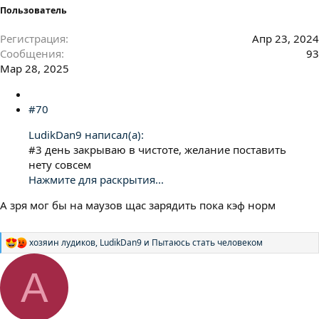
Пользователь
Регистрация
Апр 23, 2024
Сообщения
93
Мар 28, 2025
#70
LudikDan9 написал(а):
#3 день закрываю в чистоте, желание поставить
нету совсем
Нажмите для раскрытия...
А зря мог бы на маузов щас зарядить пока кэф норм
хозяин лудиков
,
LudikDan9
и
Пытаюсь стать человеком
Р
е
а
А
к
ц
и
и