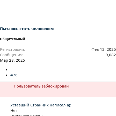
а
к
ц
и
и
:
Пытаюсь стать человеком
Общительный
Регистрация
Фев 12, 2025
Сообщения
9,082
Мар 28, 2025
#76
Пользователь заблокирован
Уставший Странник написал(а):
Нет
Пиши что хочешь.