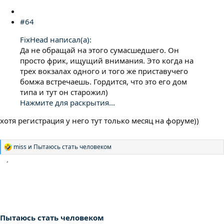
#64
FixHead написал(а):
Да не обращай на этого сумасшедшего. Он
просто фрик, ищущий внимания. Это когда на
трех вокзалах одного и того же приставучего
бомжа встречаешь. Гордится, что это его дом
типа и тут он старожил)
Нажмите для раскрытия...
хотя регистрация у него тут только месяц на форуме))
miss
и
Пытаюсь стать человеком
Р
е
а
к
ц
и
и
:
Пытаюсь стать человеком