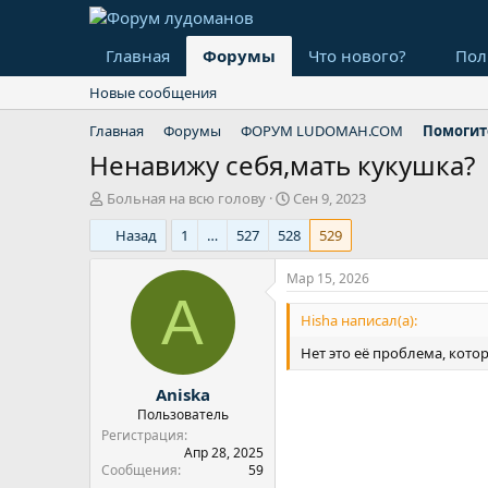
Главная
Форумы
Что нового?
Пол
Новые сообщения
Главная
Форумы
ФОРУМ LUDOMAH.COM
Помогит
Ненавижу себя,мать кукушка?
А
Д
Больная на всю голову
Сен 9, 2023
в
а
Назад
1
…
527
528
529
т
т
о
а
р
н
Мар 15, 2026
т
а
A
е
ч
Hisha написал(а):
м
а
Нет это её проблема, котор
ы
л
а
Aniska
Пользователь
Регистрация
Апр 28, 2025
Сообщения
59