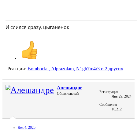
И слился сразу, цыганенок
Реакции:
Bomboclat
,
Alprazolam
,
N1gh7m4r3
и 2 других
Алешандре
Регистрация
Общительный
Янв 29, 2024
Сообщения
10,212
Дек 4, 2025