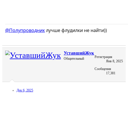
@Полупроводник
лучше флудилки не найти))
УставшийЖук
Регистрация
Общительный
Янв 8, 2025
Сообщения
17,381
Дек 6, 2025