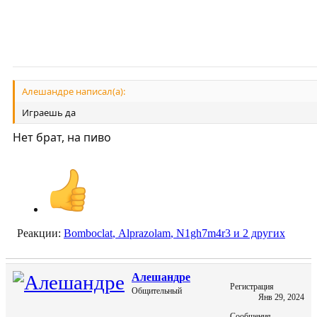
Алешандре написал(а):
Играешь да
Нет брат, на пиво
Реакции:
Bomboclat
,
Alprazolam
,
N1gh7m4r3
и 2 других
Алешандре
Регистрация
Общительный
Янв 29, 2024
Сообщения