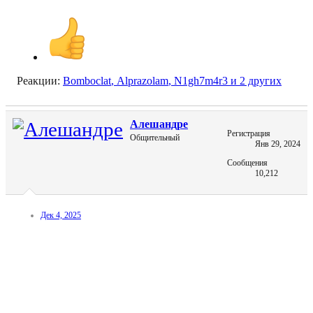
Реакции:
Bomboclat
,
Alprazolam
,
N1gh7m4r3
и 2 других
Алешандре
Регистрация
Общительный
Янв 29, 2024
Сообщения
10,212
Дек 4, 2025