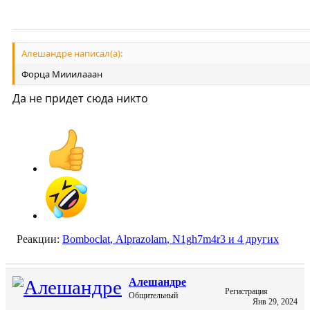
Алешандре написал(а):
Форца Мииилааан
Да не придет сюда никто
Реакции:
Bomboclat
,
Alprazolam
,
N1gh7m4r3
и 4 других
Алешандре
Регистрация
Общительный
Янв 29, 2024