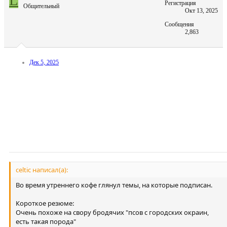
L
Регистрация
Общительный
Окт 13, 2025
Сообщения
2,863
Дек 5, 2025
celtic написал(а):
Во время утреннего кофе глянул темы, на которые подписан.
Короткое резюме:
Очень похоже на свору бродячих "псов с городских окраин,
есть такая порода"