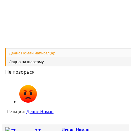
Денис Номан написал(а):
Ладно на шаверму
Не позорься
Реакции:
Денис Номан
Денис Номан