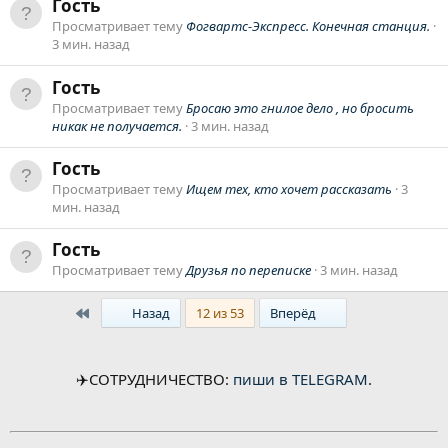
Гость
Просматривает тему
Фогвартс-Экспресс. Конечная станция.
3 мин. назад
Гость
Просматривает тему
Бросаю это гнилое дело , но бросить
никак не получается.
3 мин. назад
Гость
Просматривает тему
Ищем тех, кто хочет рассказать
3
мин. назад
Гость
Просматривает тему
Друзья по переписке
3 мин. назад
First
Last
Назад
12 из 53
Вперёд
✈️
СОТРУДНИЧЕСТВО:
пиши в TELEGRAM
.