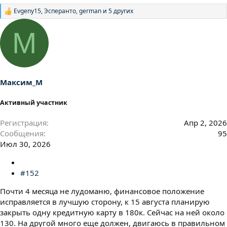
Evgeny15
,
Эсперанто
,
german
и 5 других
Р
е
а
М
к
ц
и
и
:
Максим_М
Активный участник
Регистрация
Апр 2, 2026
Сообщения
95
Июл 30, 2026
#152
Почти 4 месяца не лудоманю, финансовое положение
исправляется в лучшую сторону, к 15 августа планирую
закрыть одну кредитную карту в 180к. Сейчас на ней около
130. На другой много еще должен, двигаюсь в правильном