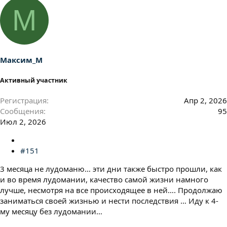
а
М
к
ц
и
и
:
Максим_М
Активный участник
Регистрация
Апр 2, 2026
Сообщения
95
Июл 2, 2026
#151
3 месяца не лудоманю… эти дни также быстро прошли, как
и во время лудомании, качество самой жизни намного
лучше, несмотря на все происходящее в ней…. Продолжаю
заниматься своей жизнью и нести последствия … Иду к 4-
му месяцу без лудомании…