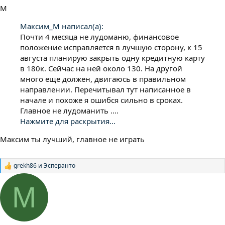
М
Максим_М написал(а):
Почти 4 месяца не лудоманю, финансовое
положение исправляется в лучшую сторону, к 15
августа планирую закрыть одну кредитную карту
в 180к. Сейчас на ней около 130. На другой
много еще должен, двигаюсь в правильном
направлении. Перечитывал тут написанное в
начале и похоже я ошибся сильно в сроках.
Главное не лудоманить ….
Нажмите для раскрытия...
Максим ты лучший, главное не играть
grekh86
и
Эсперанто
Р
е
а
М
к
ц
и
и
: