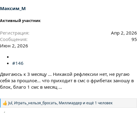
:
Максим_М
Активный участник
Регистрация
Апр 2, 2026
Сообщения
95
Июн 2, 2026
#146
Двигаюсь к 3 месяцу … Никакой рефлексии нет, не ругаю
себя за прошлое… что приходит в смс о фрибетах заношу в
блок, благо 1 смс в месяц …
Jul
,
Играть_нельзя_бросать
,
Миллиардер
и ещё 1 человек
Р
е
а
к
ц
и
и