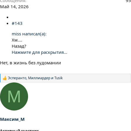
Сообщения
95
Май 14, 2026
#143
miss написал(а):
Хм....
Назад?
Нажмите для раскрытия...
Нет, в жизнь без лудомании
Эсперанто
,
Миллиардер
и
Tusik
Р
е
а
М
к
ц
и
и
:
Максим_М
Активный участник