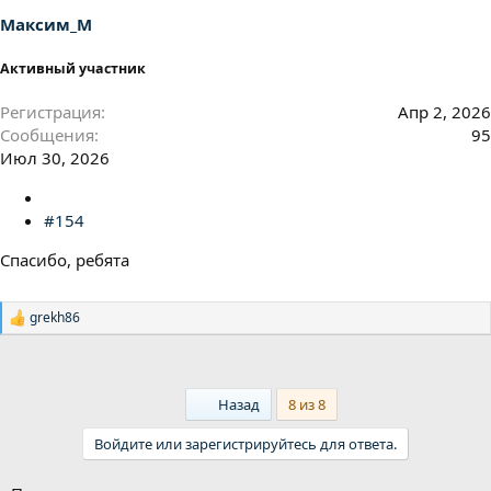
Максим_М
Активный участник
Регистрация
Апр 2, 2026
Сообщения
95
Июл 30, 2026
#154
Спасибо, ребята
grekh86
Р
е
а
к
ц
First
Назад
8 из 8
и
и
Войдите или зарегистрируйтесь для ответа.
: