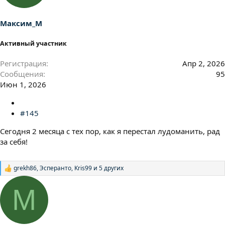
и
:
Максим_М
Активный участник
Регистрация
Апр 2, 2026
Сообщения
95
Июн 1, 2026
#145
Сегодня 2 месяца с тех пор, как я перестал лудоманить, рад
за себя!
grekh86
,
Эсперанто
,
Kris99
и 5 других
Р
е
а
М
к
ц
и
и