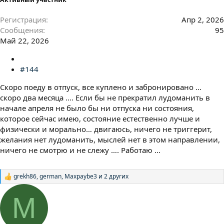
Регистрация
Апр 2, 2026
Сообщения
95
Май 22, 2026
#144
Скоро поеду в отпуск, все куплено и забронировано …
скоро два месяца …. Если бы не прекратил лудоманить в
начале апреля не было бы ни отпуска ни состояния,
которое сейчас имею, состояние естественно лучше и
физически и морально… двигаюсь, ничего не триггерит,
желания нет лудоманить, мыслей нет в этом направлении,
ничего не смотрю и не слежу …. Работаю …
grekh86
,
german
,
Maxpaybe3
и 2 других
Р
е
а
М
к
ц
и