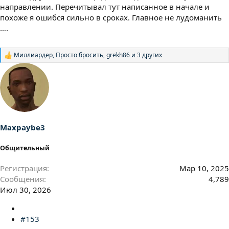
направлении. Перечитывал тут написанное в начале и
похоже я ошибся сильно в сроках. Главное не лудоманить
….
Миллиардер
,
Просто бросить
,
grekh86
и 3 других
Р
е
а
к
ц
и
и
:
Maxpaybe3
Общительный
Регистрация
Мар 10, 2025
Сообщения
4,789
Июл 30, 2026
#153