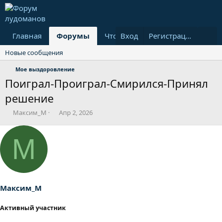
Главная
Форумы
Что нового?
Вход
Пользовател
Регистрация
Новые сообщения
Мое выздоровление
Поиграл-Проиграл-Смирился-Принял
решение
А
Д
Максим_М
Апр 2, 2026
в
а
т
т
М
о
а
р
н
т
а
е
ч
м
а
ы
л
Максим_М
а
Активный участник