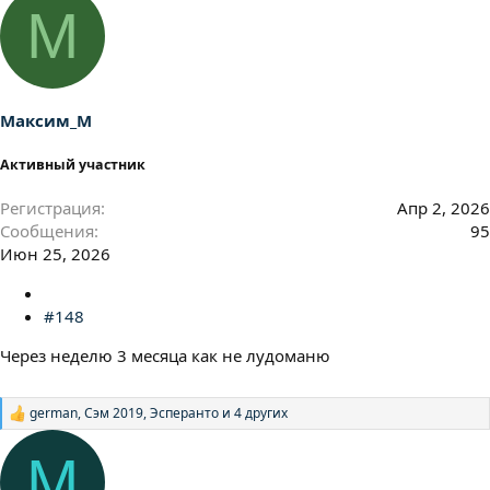
а
М
к
ц
и
и
:
Максим_М
Активный участник
Регистрация
Апр 2, 2026
Сообщения
95
Июн 25, 2026
#148
Через неделю 3 месяца как не лудоманю
german
,
Сэм 2019
,
Эсперанто
и 4 других
Р
е
а
М
к