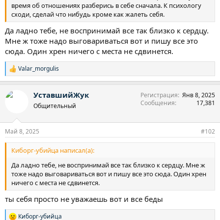
время об отношениях разберись в себе сначала. К психологу
сходи, сделай что нибудь кроме как жалеть себя.
Да ладно тебе, не воспринимай все так близко к сердцу.
Мне ж тоже надо выговариваться вот и пишу все это
сюда. Один хрен ничего с места не сдвинется.
Valar_morgulis
Р
е
а
УставшийЖук
Регистрация
Янв 8, 2025
к
Сообщения
17,381
ц
Общительный
и
и
:
Май 8, 2025
#102
Киборг-убийца написал(а):
Да ладно тебе, не воспринимай все так близко к сердцу. Мне ж
тоже надо выговариваться вот и пишу все это сюда. Один хрен
ничего с места не сдвинется.
ты себя просто не уважаешь вот и все беды
Киборг-убийца
Р