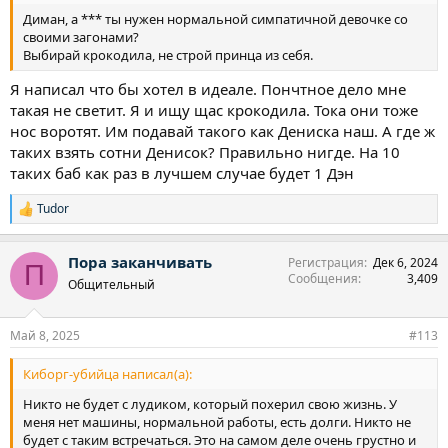
Диман, а *** ты нужен нормальной симпатичной девочке со
своими загонами?
Выбирай крокодила, не строй принца из себя.
Я написал что бы хотел в идеале. Пончтное дело мне
такая не светит. Я и ищу щас крокодила. Тока они тоже
нос воротят. Им подавай такого как Дениска наш. А где ж
таких взять сотни Денисок? Правильно нигде. На 10
таких баб как раз в лучшем случае будет 1 Дэн
Tudor
Р
е
а
Пора заканчивать
Регистрация
Дек 6, 2024
к
П
Сообщения
3,409
ц
Общительный
и
и
:
Май 8, 2025
#113
Киборг-убийца написал(а):
Никто не будет с лудиком, который похерил свою жизнь. У
меня нет машины, нормальной работы, есть долги. Никто не
будет с таким встречаться. Это на самом деле очень грустно и