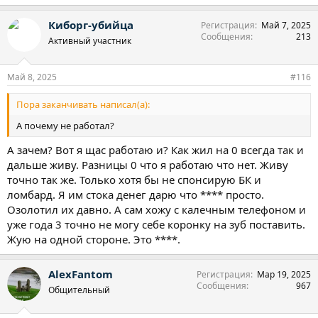
Киборг-убийца
Регистрация
Май 7, 2025
Сообщения
213
Активный участник
Май 8, 2025
#116
Пора заканчивать написал(а):
А почему не работал?
А зачем? Вот я щас работаю и? Как жил на 0 всегда так и
дальше живу. Разницы 0 что я работаю что нет. Живу
точно так же. Только хотя бы не спонсирую БК и
ломбард. Я им стока денег дарю что **** просто.
Озолотил их давно. А сам хожу с калечным телефоном и
уже года 3 точно не могу себе коронку на зуб поставить.
Жую на одной стороне. Это ****.
AlexFantom
Регистрация
Мар 19, 2025
Сообщения
967
Общительный