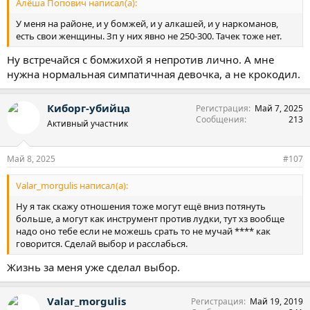
Алёша Попович написал(а):
У меня на районе, и у бомжей, и у алкашей, и у наркоманов,
есть свои женщины. Зп у них явно не 250-300. Тачек тоже нет.
Ну встречайся с бомжихой я непротив лично. А мне
нужна нормальная симпатичная девочка, а не крокодил.
Киборг-убийца
Регистрация
Май 7, 2025
Сообщения
213
Активный участник
Май 8, 2025
#107
Valar_morgulis написал(а):
Ну я так скажу отношения тоже могут ещё вниз потянуть
больше, а могут как инструмент против лудки, тут хз вообще
надо оно тебе если не можешь срать то не мучай **** как
говорится. Сделай выбор и расслабься.
Жизнь за меня уже сделал выбор.
Valar_morgulis
Регистрация
Май 19, 2019