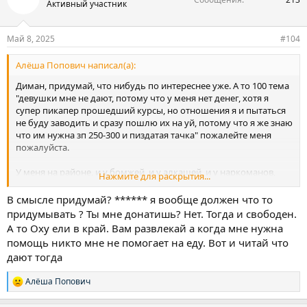
Активный участник
и
и
:
Май 8, 2025
#104
Алёша Попович написал(а):
Диман, придумай, что нибудь по интереснее уже. А то 100 тема
"девушки мне не дают, потому что у меня нет денег, хотя я
супер пикапер прошедший курсы, но отношения я и пытаться
не буду заводить и сразу пошлю их на уй, потому что я же знаю
что им нужна зп 250-300 и пиздатая тачка" пожалейте меня
пожалуйста.
У меня на районе, и у бомжей, и у алкашей, и у наркоманов,
Нажмите для раскрытия...
есть свои женщины. Зп у них явно не 250-300. Тачек тоже нет.
В смысле придумай? ****** я вообще должен что то
придумывать ? Ты мне донатишь? Нет. Тогда и свободен.
А то Оху ели в край. Вам развлекай а когда мне нужна
помощь никто мне не помогает на еду. Вот и читай что
дают тогда
Алёша Попович
Р
е