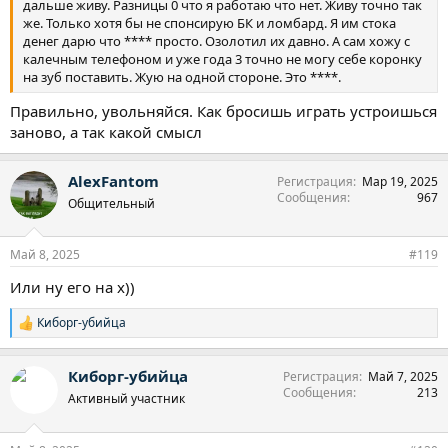
дальше живу. Разницы 0 что я работаю что нет. Живу точно так
же. Только хотя бы не спонсирую БК и ломбард. Я им стока
денег дарю что **** просто. Озолотил их давно. А сам хожу с
калечным телефоном и уже года 3 точно не могу себе коронку
на зуб поставить. Жую на одной стороне. Это ****.
Правильно, увольняйся. Как бросишь играть устроишься
заново, а так какой смысл
AlexFantom
Регистрация
Мар 19, 2025
Сообщения
967
Общительный
Май 8, 2025
#119
Или ну его на х))
Киборг-убийца
Р
е
а
Киборг-убийца
Регистрация
Май 7, 2025
к
Сообщения
213
ц
Активный участник
и
и
: