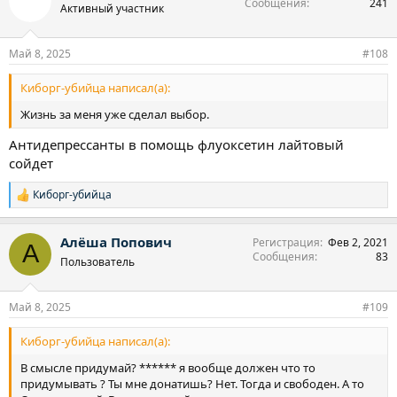
Сообщения
241
Активный участник
Май 8, 2025
#108
Киборг-убийца написал(а):
Жизнь за меня уже сделал выбор.
Антидепрессанты в помощь флуоксетин лайтовый
сойдет
Киборг-убийца
Р
е
а
Алёша Попович
Регистрация
Фев 2, 2021
к
А
Сообщения
83
ц
Пользователь
и
и
:
Май 8, 2025
#109
Киборг-убийца написал(а):
В смысле придумай? ****** я вообще должен что то
придумывать ? Ты мне донатишь? Нет. Тогда и свободен. А то