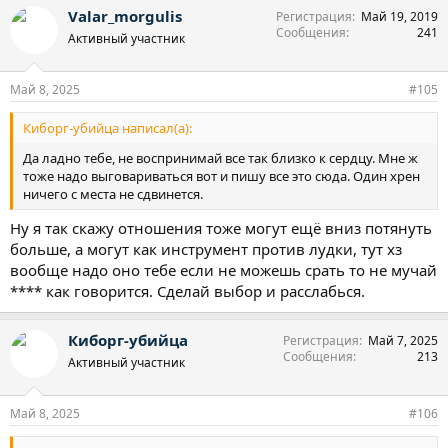
а
Valar_morgulis
Регистрация
Май 19, 2019
к
Сообщения
241
ц
Активный участник
и
и
:
Май 8, 2025
#105
Киборг-убийца написал(а):
Да ладно тебе, не воспринимай все так близко к сердцу. Мне ж
тоже надо выговариваться вот и пишу все это сюда. Один хрен
ничего с места не сдвинется.
Ну я так скажу отношения тоже могут ещё вниз потянуть
больше, а могут как инструмент против лудки, тут хз
вообще надо оно тебе если не можешь срать то не мучай
**** как говорится. Сделай выбор и расслабься.
Киборг-убийца
Регистрация
Май 7, 2025
Сообщения
213
Активный участник
Май 8, 2025
#106