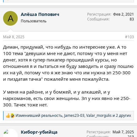
е
а
Алёша Попович
Регистрация
Фев 2, 2021
к
А
Сообщения
83
ц
Пользователь
и
и
:
Май 8, 2025
#103
Диман, придумай, что нибудь по интереснее уже. А то
100 тема "девушки мне не дают, потому что у меня нет
денег, хотя я супер пикапер прошедший курсы, но
отношения я и пытаться не буду заводить и сразу пошлю
их на уй, потому что я же знаю что им нужна зп 250-300
и пиздатая тачка" пожалейте меня пожалуйста.
У меня на районе, и у бомжей, и у алкашей, и у
наркоманов, есть свои женщины. Зп у них явно не 250-
300. Тачек тоже нет.
Изменивший реальность
,
James23-03
,
Valar_morgulis
и 2 других
Р
е
а
Киборг-убийца
Регистрация
Май 7, 2025
к
Сообщения
213
ц