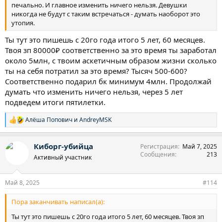
печально. И главное изменить ничего нельзя. Девушки
никогда не будут с таким встречаться - думать наоборот это
утопия.
Ты тут это пишешь с 20го года итого 5 лет, 60 месяцев.
Твоя зп 80000₽ соответственно за это время ты заработал
около 5млн, с твоим аскетичным образом жизни сколько
ты на себя потратил за это время? Тысяч 500-600?
Соответственно подарил бк минимум 4млн. Продолжай
думать что изменить ничего нельзя, через 5 лет
подведем итоги пятилетки.
Алёша Попович
и
AndreyMSK
Р
е
а
Киборг-убийца
Регистрация
Май 7, 2025
к
Сообщения
213
ц
Активный участник
и
и
:
Май 8, 2025
#114
Пора заканчивать написал(а):
Ты тут это пишешь с 20го года итого 5 лет, 60 месяцев. Твоя зп