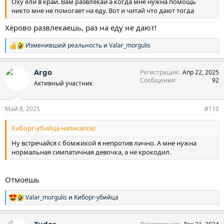
Оху ели в край. Вам развлекай а когда мне нужна помощь
никто мне не помогает на еду. Вот и читай что дают тогда
Херово развлекаешь, раз на еду не дают!
Изменивший реальность
и
Valar_morgulis
Р
е
а
Argo
Регистрация
Апр 22, 2025
к
Сообщения
92
ц
Активный участник
и
и
:
Май 8, 2025
#110
Киборг-убийца написал(а):
Ну встречайся с бомжихой я непротив лично. А мне нужна
нормальная симпатичная девочка, а не крокодил.
Отмоешь
Valar_morgulis
и
Киборг-убийца
Р
е
а
Tudor