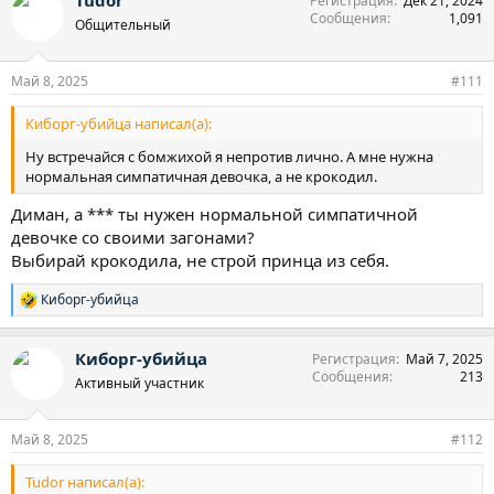
Регистрация
Дек 21, 2024
к
Сообщения
1,091
ц
Общительный
и
и
:
Май 8, 2025
#111
Киборг-убийца написал(а):
Ну встречайся с бомжихой я непротив лично. А мне нужна
нормальная симпатичная девочка, а не крокодил.
Диман, а *** ты нужен нормальной симпатичной
девочке со своими загонами?
Выбирай крокодила, не строй принца из себя.
Киборг-убийца
Р
е
а
Киборг-убийца
Регистрация
Май 7, 2025
к
Сообщения
213
ц
Активный участник
и
и
:
Май 8, 2025
#112
Tudor написал(а):