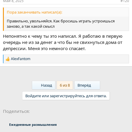
Май 8, 2025
#120
Пора заканчивать написал(а):
Правильно, увольняйся. Как бросишь играть устроишься
заново, а так какой смысл
Непонятно к чему ты это написал. Я работаю в первую
очередь не из за денег а что бы не свихнуться дома от
депрессии. Меня это немного спасает.
AlexFantom
Р
е
а
к
ц
и
First
Last
Назад
6 из 8
Вперёд
и
:
Войдите или зарегистрируйтесь для ответа.
Ссылка
Поделиться:
Ежедневные размышления