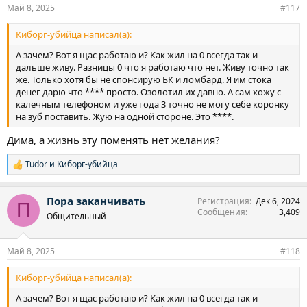
Май 8, 2025
#117
Киборг-убийца написал(а):
А зачем? Вот я щас работаю и? Как жил на 0 всегда так и
дальше живу. Разницы 0 что я работаю что нет. Живу точно так
же. Только хотя бы не спонсирую БК и ломбард. Я им стока
денег дарю что **** просто. Озолотил их давно. А сам хожу с
калечным телефоном и уже года 3 точно не могу себе коронку
на зуб поставить. Жую на одной стороне. Это ****.
Дима, а жизнь эту поменять нет желания?
Tudor
и
Киборг-убийца
Р
е
а
Пора заканчивать
Регистрация
Дек 6, 2024
к
П
Сообщения
3,409
ц
Общительный
и
и
:
Май 8, 2025
#118
Киборг-убийца написал(а):
А зачем? Вот я щас работаю и? Как жил на 0 всегда так и