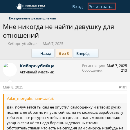
Вход
Регистрация
Ежедневные размышления
Мне никогда не найти девушку для
отношений
А
Д
Киборг-убийца
Май 7, 2025
в
а
First
Last
Назад
6 из 8
Вперёд
т
т
о
а
р
н
Киборг-убийца
Регистрация
Май 7, 2025
т
а
Сообщения
213
Активный участник
е
ч
м
а
ы
л
Май 8, 2025
#101
а
Valar_morgulis написал(а):
Дак, получается ты сам ее опустил самооценку и в твоих руках
поднять ее обратно и пусть сейчас ты не можешь заработать, у
тебя есть все ресурсы чтобы это сделать ныть можно сколько
угодно если чё то надо берешь и делаешь с теми
обстоятельствами что есть на сегодня или смирись и забудь на