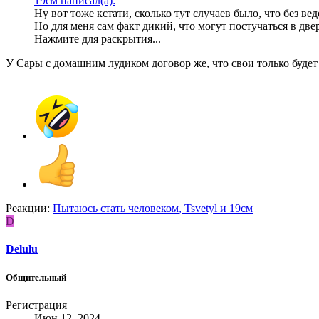
19см написал(а):
Ну вот тоже кстати, сколько тут случаев было, что без в
Но для меня сам факт дикий, что могут постучаться в дв
Нажмите для раскрытия...
У Сары с домашним лудиком договор же, что свои только будет п
Реакции:
Пытаюсь стать человеком
,
Tsvetyl
и
19см
D
Delulu
Общительный
Регистрация
Июн 12, 2024