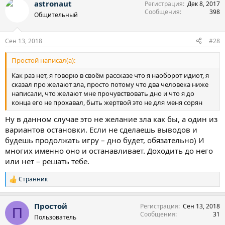
astronaut
Регистрация
Дек 8, 2017
Сообщения
398
Общительный
Сен 13, 2018
#28
Простой написал(а):
Как раз нет, я говорю в своём рассказе что я наоборот идиот, я
сказал про желают зла, просто потому что два человека ниже
написали, что желают мне прочувствовать дно и что я до
конца его не прохавал, быть жертвой это не для меня сорян
Ну в данном случае это не желание зла как бы, а один из
вариантов остановки. Если не сделаешь выводов и
будешь продолжать игру – дно будет, обязательно) И
многих именно оно и останавливает. Доходить до него
или нет – решать тебе.
Странник
Р
е
а
Простой
Регистрация
Сен 13, 2018
к
П
Сообщения
31
ц
Пользователь
и