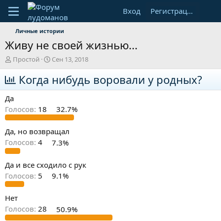
Вход
Регистрация
Личные истории
Живу не своей жизнью...
А
Д
Простой
Сен 13, 2018
в
а
т
Когда нибудь воровали у родных?
т
о
а
р
н
Да
т
а
Голосов:
18
32.7%
е
ч
м
а
ы
л
Да, но возвращал
а
Голосов:
4
7.3%
Да и все сходило с рук
Голосов:
5
9.1%
Нет
Голосов:
28
50.9%