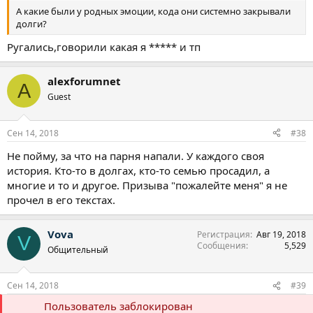
А какие были у родных эмоции, кода они системно закрывали
долги?
Ругались,говорили какая я ***** и тп
alexforumnet
A
Guest
Сен 14, 2018
#38
Не пойму, за что на парня напали. У каждого своя
история. Кто-то в долгах, кто-то семью просадил, а
многие и то и другое. Призыва "пожалейте меня" я не
прочел в его текстах.
Vova
Регистрация
Авг 19, 2018
V
Сообщения
5,529
Общительный
Сен 14, 2018
#39
Пользователь заблокирован