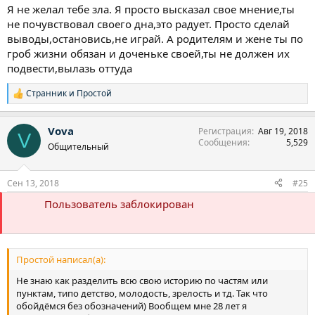
Я не желал тебе зла. Я просто высказал свое мнение,ты
не почувствовал своего дна,это радует. Просто сделай
выводы,остановись,не играй. А родителям и жене ты по
гроб жизни обязан и доченьке своей,ты не должен их
подвести,вылазь оттуда
Странник
и
Простой
Р
е
а
Vova
Регистрация
Авг 19, 2018
к
V
Сообщения
5,529
ц
Общительный
и
и
:
Сен 13, 2018
#25
Пользователь заблокирован
Простой написал(а):
Не знаю как разделить всю свою историю по частям или
пунктам, типо детство, молодость, зрелость и тд. Так что
обойдёмся без обозначений) Вообщем мне 28 лет я