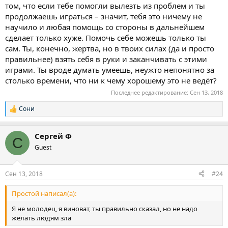
том, что если тебе помогли вылезть из проблем и ты
продолжаешь играться – значит, тебя это ничему не
научило и любая помощь со стороны в дальнейшем
сделает только хуже. Помочь себе можешь только ты
сам. Ты, конечно, жертва, но в твоих силах (да и просто
правильнее) взять себя в руки и заканчивать с этими
играми. Ты вроде думать умеешь, неужто непонятно за
столько времени, что ни к чему хорошему это не ведёт?
Последнее редактирование:
Сен 13, 2018
Сони
Р
е
а
Сергей Ф
к
С
ц
Guest
и
и
:
Сен 13, 2018
#24
Простой написал(а):
Я не молодец, я виноват, ты правильно сказал, но не надо
желать людям зла