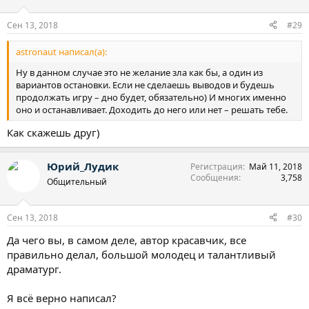
и
:
Сен 13, 2018
#29
astronaut написал(а):
Ну в данном случае это не желание зла как бы, а один из
вариантов остановки. Если не сделаешь выводов и будешь
продолжать игру – дно будет, обязательно) И многих именно
оно и останавливает. Доходить до него или нет – решать тебе.
Как скажешь друг)
Юрий_Лудик
Регистрация
Май 11, 2018
Сообщения
3,758
Общительный
Сен 13, 2018
#30
Да чего вы, в самом деле, автор красавчик, все
правильно делал, большой молодец и талантливый
драматург.
Я всё верно написал?