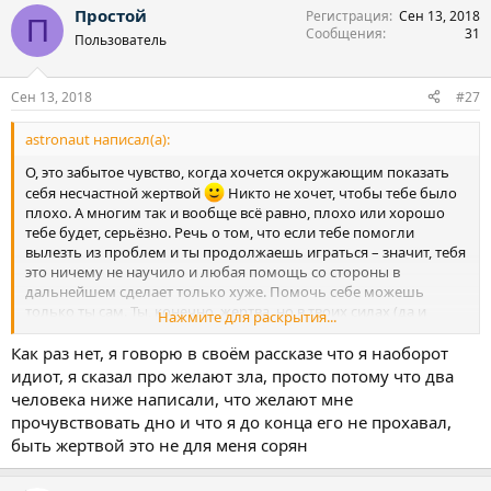
другом и созванивались и у нас было кодовое слово мы
Простой
Регистрация
Сен 13, 2018
П
называли игровой зал с автоматами «храм», идиоты мать твою
Сообщения
31
Пользователь
малолетние, и это было только начало моих похождений
дальше было хуже, но уже без игровых автоматов, так как их
закрыли и я про них забыл и не тянуло как то, слава Богу, но
Сен 13, 2018
#27
началась следующая напасть это БК, и это друзья мои полный
п*зд*ц! Продолжение следует... через несколько минут)
astronaut написал(а):
О, это забытое чувство, когда хочется окружающим показать
себя несчастной жертвой
Никто не хочет, чтобы тебе было
плохо. А многим так и вообще всё равно, плохо или хорошо
тебе будет, серьёзно. Речь о том, что если тебе помогли
вылезть из проблем и ты продолжаешь играться – значит, тебя
это ничему не научило и любая помощь со стороны в
дальнейшем сделает только хуже. Помочь себе можешь
только ты сам. Ты, конечно, жертва, но в твоих силах (да и
Нажмите для раскрытия...
просто правильнее) взять себя в руки и заканчивать с этими
играми. Ты вроде думать умеешь, неужто непонятно за
Как раз нет, я говорю в своём рассказе что я наоборот
столько времени, что ни к чему хорошему это не ведёт?
идиот, я сказал про желают зла, просто потому что два
человека ниже написали, что желают мне
прочувствовать дно и что я до конца его не прохавал,
быть жертвой это не для меня сорян