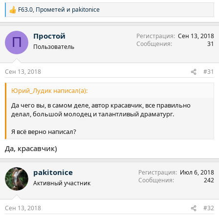
F63.0
,
Прометей
и
pakitonice
Р
е
а
Простой
Регистрация
Сен 13, 2018
к
П
Сообщения
31
ц
Пользователь
и
и
:
Сен 13, 2018
#31
Юрий_Лудик написал(а):
Да чего вы, в самом деле, автор красавчик, все правильно
делал, большой молодец и талантливый драматург.
Я всё верно написал?
Да, красавчик)
pakitonice
Регистрация
Июл 6, 2018
Сообщения
242
Активный участник
Сен 13, 2018
#32