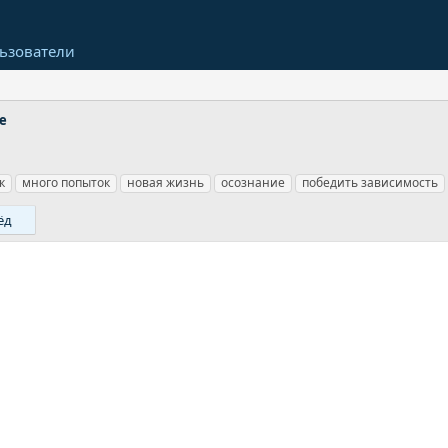
ьзователи
е
к
много попыток
новая жизнь
осознание
победить зависимость
ёд