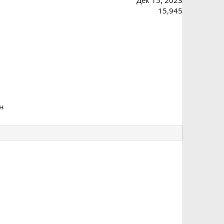
15,945
ан