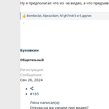
Ну я предполагал что из -за видео, а что предъя
Bomboclat
,
Alprazolam
,
N1gh7m4r3
и 6 других
Р
е
а
к
ц
и
и
:
Буковкин
Общительный
Регистрация
Сообщения
Сен 26, 2024
#165
Ляна написал(а):
Откуда на жд узнали про видео?