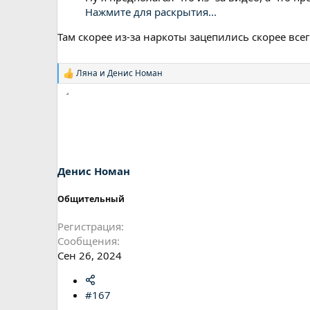
Нажмите для раскрытия...
Там скорее из-за наркоты зацепились скорее все
Ляна
и
Денис Номан
Р
е
а
к
ц
и
и
:
Денис Номан
Общительный
Регистрация
Сообщения
Сен 26, 2024
#167