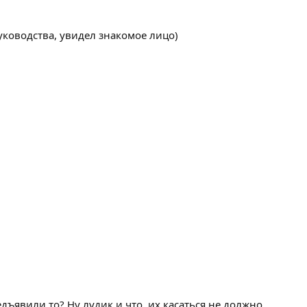
уководства, увидел знакомое лицо)
редъявили то? Ну лудик и что, их касаться не должно