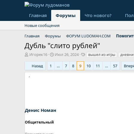
Главная
Форумы
Что нового?
Пол
Новые сообщения
Главная
Форумы
ФОРУМ LUDOMAH.COM
Помогит
Дубль "слито рублей"
А
Д
Т
Игорек16
Июл 26, 2024
вышел из игры
дневни
в
а
е
т
т
г
Назад
1
…
7
8
9
10
11
…
57
Впер
о
а
и
р
н
т
а
е
ч
м
а
ы
л
а
Денис Номан
Общительный
Регистрация