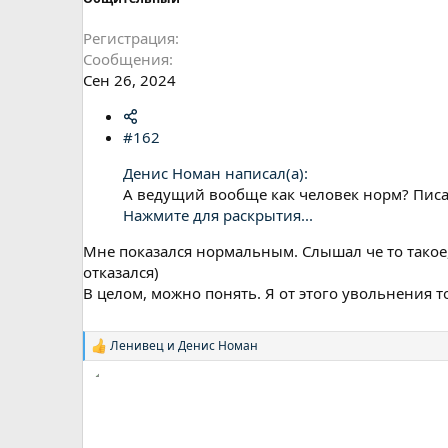
Регистрация
Сообщения
Сен 26, 2024
#162
Денис Номан написал(а):
А ведущий вообще как человек норм? Писал
Нажмите для раскрытия...
Мне показался нормальным. Слышал че то такое, 
отказался)
В целом, можно понять. Я от этого увольнения т
Ленивец
и
Денис Номан
Р
е
а
к
ц
и