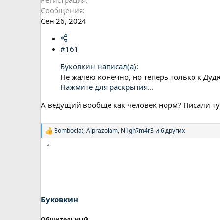
Сообщения
Сен 26, 2024
#161
Буковкин написал(а):
Не жалею конечно, но теперь только к Дудю
Нажмите для раскрытия...
А ведущий вообще как человек норм? Писали тут
Bomboclat
,
Alprazolam
,
N1gh7m4r3
и 6 других
Р
е
а
к
ц
и
и
:
Буковкин
Общительный