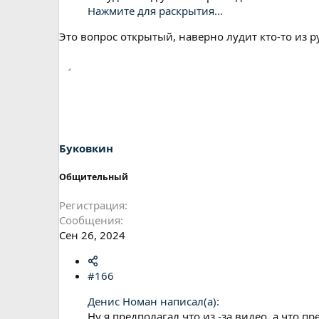
Нажмите для раскрытия...
Это вопрос открытый, наверно лудит кто-то из р
Буковкин
Общительный
Регистрация
Сообщения
Сен 26, 2024
#166
Денис Номан написал(а):
Ну я предполагал что из -за видео, а что п