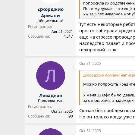
попросила их родственника
Поэтому думаю , что ещё н
Джорджио
Уж за 5 лет наверное мог у
Армани
Общительный
Тут есть некоторые ребят
Регистрация
просто набирали кредито
Авг 21, 2021
Сообщения
4,517
еще на стрессе провоцир
наследство падает и пр
нехороший знак
Окт 31, 2025
Л
Джорджио Армани написал
Можно попросить кредитну
У меня 22 мфо было, девуш
Левадная
за отношения, в надежде ч
Пользователь
Регистрация
Сказал без проблем пос
Окт 27, 2025
Сообщения
90
Но он только когда уже г
Окт 31, 2025