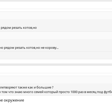
 рядом резать котов,но
о рядом резать котов,но не корову...
влетворяют также как и большие ?
а о том что знаю много семей который просто 1000 раз в месяц под футб
ое окружение