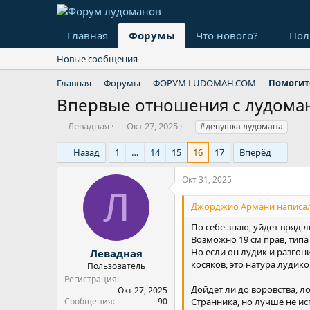
Главная
Форумы
Что нового?
Пол
Новые сообщения
Главная
Форумы
ФОРУМ LUDOMAH.COM
Помогит
Впервые отношения с лудома
А
Д
Т
Левадная
Окт 27, 2025
#девушка лудомана
в
а
е
т
т
г
Назад
1
…
14
15
16
17
Вперёд
о
а
и
р
н
Окт 31, 2025
т
а
Л
е
ч
Джорджио Армани написал
м
а
ы
л
По себе знаю, уйдет вряд л
а
Возможно 19 см прав, типа
Но если он лудик и разгони
Левадная
косяков, это натура лудико
Пользователь
Регистрация
Дойдет ли до воровства, л
Окт 27, 2025
Сообщения
90
Странника, но лучше не и