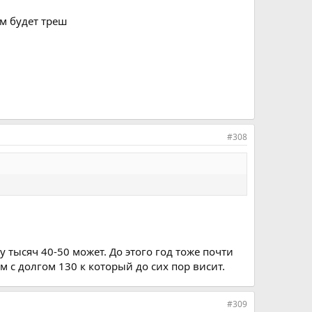
ом будет треш
#308
тысяч 40-50 может. До этого год тоже почти
м с долгом 130 к который до сих пор висит.
#309