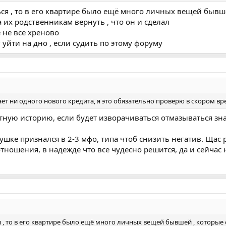
ся , то в его квартире было ещё много личных вещей бывше
а их родственникам вернуть , что он и сделал
 не все хреново
 уйти на дно , если судить по этому форуму
дает ни одного нового кредита, я это обязательно проверю в скором в
ную историю, если будет изворачиваться отмазываться зн
ушке признался в 2-3 мфо, типа чтоб снизить негатив. Щас р
отношения, в надежде что все чудесно решится, да и сейча
, то в его квартире было ещё много личных вещей бывшей , которые с