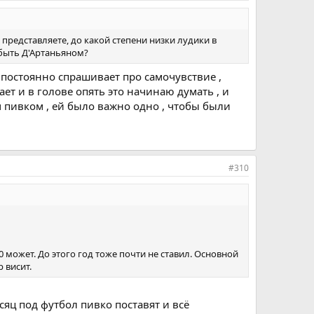
 представляете, до какой степени низки лудики в
 быть Д'Артаньяном?
о постоянно спрашивает про самочувствие ,
ет и в голове опять это начинаю думать , и
м пивком , ей было важно одно , чтобы были
#310
может. До этого год тоже почти не ставил. Основной
 висит.
есяц под футбол пивко поставят и всё