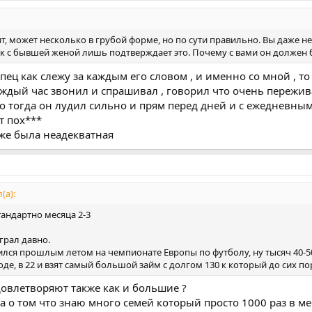
т, может несколько в грубой форме, но по сути правильно. Вы даже не
пок с бывшей женой лишь подтверждает это. Почему с вами он должен
пипец как слежу за каждым его словом , и именно со мной , т
каждый час звонил и спрашивал , говорил что очень пережива
о тогда он лудил сильно и прям перед дней и с ежедневны
ет пох***
же была неадекватная
(а):
тандартно месяца 2-3
грал давно.
лся прошлым летом на чемпионате Европы по футболу, ну тысяч 40-50 
оде, в 22 и взят самый большой займ с долгом 130 к который до сих пор
довлетворяют также как и большие ?
ала о том что знаю много семей который просто 1000 раз в м