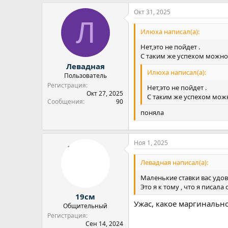
Окт 31, 2025
Л
Илюха написал(а):
Нет,это не пойдет .
С таким же успехом можно
Левадная
Илюха написал(а):
Пользователь
Регистрация
Нет,это не пойдет .
Окт 27, 2025
С таким же успехом можн
Сообщения
90
поняла
Ноя 1, 2025
Левадная написал(а):
Маленькие ставки вас удо
Это я к тому , что я писал
19см
Ужас, какое маргинальн
Общительный
Регистрация
Сен 14, 2024