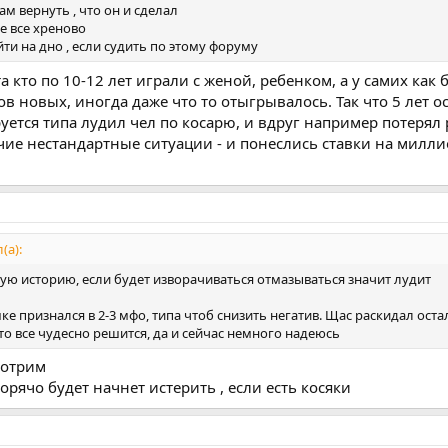
м вернуть , что он и сделал
е все хреново
йти на дно , если судить по этому форуму
а кто по 10-12 лет играли с женой, ребенком, а у самих как
в новых, иногда даже что то отыгрывалось. Так что 5 лет ос
уется типа лудил чел по косарю, и вдруг например потерял
очие нестандартные ситуации - и понеслись ставки на милл
(а):
ю историю, если будет изворачиваться отмазываться значит лудит
ке признался в 2-3 мфо, типа чтоб снизить негатив. Щас раскидал оста
то все чудесно решится, да и сейчас немного надеюсь
мотрим
орячо будет начнет истерить , если есть косяки