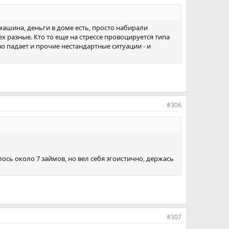
, машина, деньги в доме есть, просто набирали
ех разные. Кто то еще на стрессе провоцируется типа
о падает и прочие нестандартные ситуации - и
#306
лось около 7 займов, но вел себя эгоистично, держась
#307