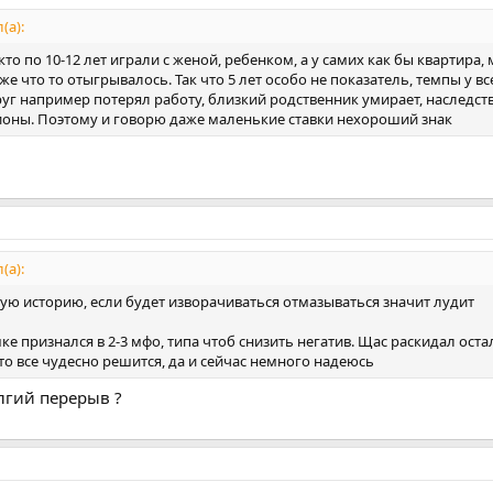
(а):
кто по 10-12 лет играли с женой, ребенком, а у самих как бы квартира
е что то отыгрывалось. Так что 5 лет особо не показатель, темпы у вс
руг например потерял работу, близкий родственник умирает, наследств
ионы. Поэтому и говорю даже маленькие ставки нехороший знак
(а):
ю историю, если будет изворачиваться отмазываться значит лудит
ке признался в 2-3 мфо, типа чтоб снизить негатив. Щас раскидал оста
то все чудесно решится, да и сейчас немного надеюсь
лгий перерыв ?