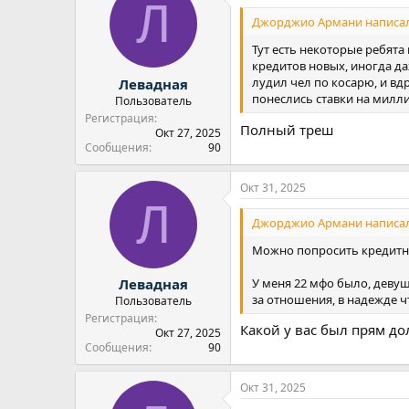
Л
Джорджио Армани написал
Тут есть некоторые ребята 
кредитов новых, иногда даж
лудил чел по косарю, и вд
Левадная
понеслись ставки на милл
Пользователь
Регистрация
Полный треш
Окт 27, 2025
Сообщения
90
Окт 31, 2025
Л
Джорджио Армани написал
Можно попросить кредитну
У меня 22 мфо было, девуш
Левадная
за отношения, в надежде ч
Пользователь
Регистрация
Какой у вас был прям до
Окт 27, 2025
Сообщения
90
Окт 31, 2025