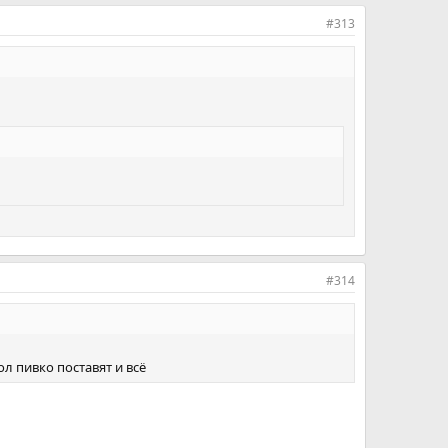
#313
#314
ол пивко поставят и всё