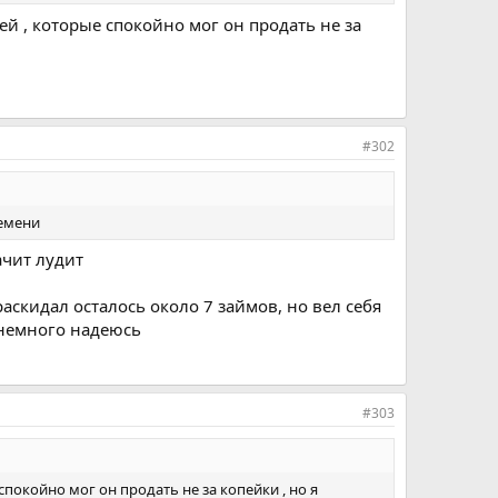
й , которые спокойно мог он продать не за
#302
ремени
ачит лудит
аскидал осталось около 7 займов, но вел себя
с немного надеюсь
#303
покойно мог он продать не за копейки , но я