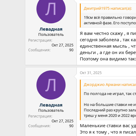
Л
Дмитрий1975 написал(а):
19см всё правильно говори
активной фазе. Его посту
Левадная
Я вам честно скажу , я 
Пользователь
сегодня заболела , так 
Регистрация
Окт 27, 2025
единственная мысль , чт
Сообщения
90
деньги , а где он их бер
Поэтому она видимо так
Окт 31, 2025
Л
Джорджио Армани написал
По полгода не играл, так с
Но на большие ставки не и
Левадная
Последний раз крупно зали
Пользователь
треш у меня 2020 и 2022 вр
Регистрация
Окт 27, 2025
Маленькие ставки вас у
Сообщения
90
Это я к тому , что я пис