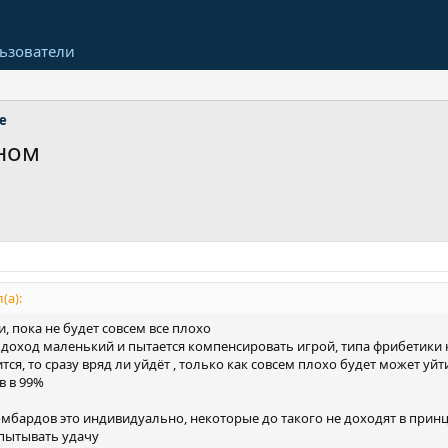
ьзователи
е
ном
(а):
и, пока не будет совсем все плохо
 доход маленький и пытается компенсировать игрой, типа фрибетики 
тся, то сразу вряд ли уйдёт , только как совсем плохо будет может уй
в в 99%
омбардов это индивидуально, некоторые до такого не доходят в принц
спытывать удачу