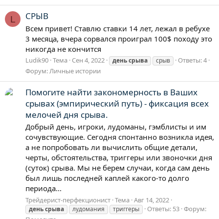
СРЫВ
L
Всем привет! Ставлю ставки 14 лет, лежал в ребухе
3 месяца, вчера сорвался проиграл 100$ походу это
никогда не кончится
Ludik90
Тема
Сен 4, 2022
Ответы: 4
день
срыва
срыв
Форум:
Личные истории
Помогите найти закономерность в Ваших
срывах (эмпирический путь) - фиксация всех
мелочей дня срыва.
Добрый день, игроки, лудоманы, гэмблисты и им
сочувствующие. Сегодня спонтанно возникла идея,
а не попробовать ли вычислить общие детали,
черты, обстоятельства, триггеры или звоночки дня
(суток) срыва. Мы не берем случаи, когда сам день
был лишь последней каплей какого-то долго
периода...
Трейдерист-перфекционист
Тема
Авг 14, 2022
Ответы: 53
Форум:
день
срыва
лудомания
триггеры