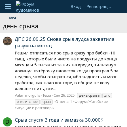
Вход
Регистрация
Теги
день срыва
ДПС 26.09.25 Снова срыв лудка захватила
разум на месяц
Решил отписаться про срыв сразу про бабки -10
тыщ, которые были чисто на продукты до конца
месяца и 5 тысяч из за них на кредит, тильтанул
докинул пятёрочку вдовесок когда проиграл 5 за
неделю, чтобы отыграться, ибо жадность и мозг
сработал, как надо конторе, в общем не хочу
дальше гнить, все...
Valar_morgulis
Тема
Сен 26, 2025
день
срыва
дпс
Ответы: 1
Форум:
Житейские
очко ипаное
срыв
ситуации и разговоры
Срыв спустя 3 года и замазка 30.000$
D
Всем привет. В онлайн-казино играю с конца 2019