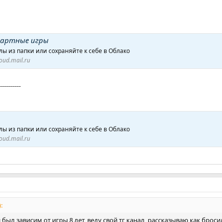
зартные игры
ы из папки или сохраняйте к себе в Облако
loud.mail.ru
-----------
ы из папки или сохраняйте к себе в Облако
loud.mail.ru
:
был зависим от игры 8 лет, веду свой тг канал, рассказываю как броси