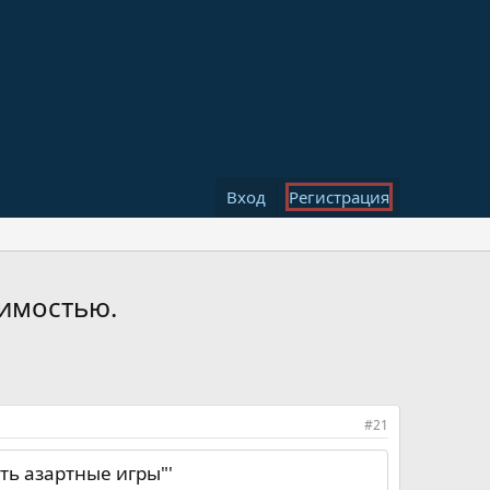
Вход
Регистрация
симостью.
#21
ть азартные игры"'