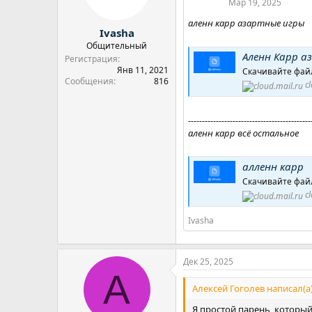
Мар 19, 2025
ы
л
а
аленн карр азартные игры
Ivasha
Общительный
Аленн Карр а
Регистрация
Янв 11, 2021
Скачивайте файл
Сообщения
816
c
--------------------------------------------
аленн карр всё остальное
алленн карр
Скачивайте файл
c
Ivasha
Дек 25, 2025
A
Алексей Гоголев написал(а)
Я простой парень, который 