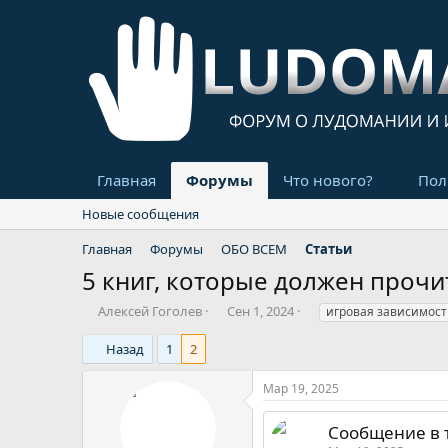
Главная
Форумы
Что нового?
Пол
Новые сообщения
Главная
Форумы
ОБО ВСЕМ
Статьи
5 книг, которые должен прочи
А
Д
Т
Алексей Гоголев
Сен 1, 2024
игровая зависимост
в
а
е
т
т
г
Назад
1
2
о
а
и
р
н
Мар 19, 2025
т
а
е
ч
Сообщение в т
м
а