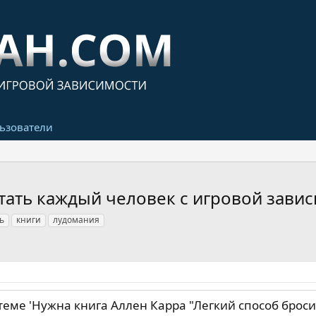
ьзователи
тать каждый человек с игровой зави
ь
книги
лудомания
еме 'Нужна книга Аллен Карра "Легкий способ броси