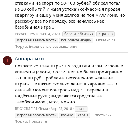
ставками на спорт по 50-100 рублей обирал тотал
из 20 событий и ждал успеха)) сейчас же я продал
квартиру и еще у меня долгов на пол миллиона, но
расскажу все по порядку. все началось как
безобидная игра...
Beaver
Тема
Фев 4, 2020
берегитеблизких
игра зло
Ответы: 23
игровая
зависимость
помогайте людям
Форум:
Ежедневные размышления
Аппаратики
I
Возраст: 25 Стаж игры: 1,5 года Вид игры: игровые
аппараты (слоты) Долги: нет, но были Проигранно:
~700000 руб Проблема. Бесконечное желание
играть. Не важно сколько денег в кармане. ---- В
данный момент контроль над ЗП передан в
надёжные руки (выделяются средства на
"необходимое", итог, можно...
IRIOICIKIEIRI
Тема
Апр 23, 2018
азарт
Ответы: 27
игровая
зависимость
казино
слоты
Форум:
Помогите