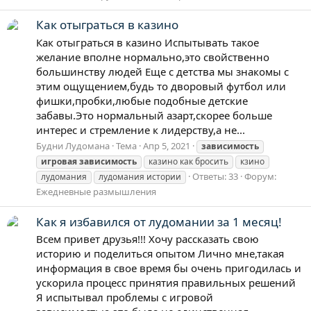
Как отыграться в казино
Как отыграться в казино Испытывать такое
желание вполне нормально,это свойственно
большинству людей Еще с детства мы знакомы с
этим ощущением,будь то дворовый футбол или
фишки,пробки,любые подобные детские
забавы.Это нормальный азарт,скорее больше
интерес и стремление к лидерству,а не...
Будни Лудомана
Тема
Апр 5, 2021
зависимость
игровая
зависимость
казино как бросить
кзино
Ответы: 33
Форум:
лудомания
лудомания истории
Ежедневные размышления
Как я избавился от лудомании за 1 месяц!
Всем привет друзья!!! Хочу рассказать свою
историю и поделиться опытом Лично мне,такая
информация в свое время бы очень пригодилась и
ускорила процесс принятия правильных решений
Я испытывал проблемы с игровой