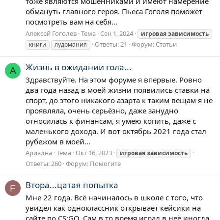
тоже являются мошенниками и имеют намерение
обмануть главного героя. Пьеса Гоголя поможет
посмотреть вам на себя...
Алексей Гоголев
Тема
Сен 1, 2024
игровая
зависимость
Ответы: 21
Форум:
Статьи
книги
лудомания
Жизнь в ожидании гола...
А
Здравствуйте. На этом форуме я впервые. Ровно
два года назад в моей жизни появились ставки на
спорт, до этого никакого азарта к таким вещам я не
проявляла, очень серьёзно, даже занудно
относилась к финансам, я умею копить, даже с
маленького дохода. И вот октябрь 2021 года стал
рубежом в моей...
Ариадна
Тема
Окт 16, 2023
игровая
зависимость
Ответы: 260
Форум:
Помогите
Втора...цатая попытка
F
Мне 22 года. Всё начиналось в школе с того, что
увидел как одноклассник открывает кейсики на
сайте по CS:GO. Сам в то время играл в неё иногда