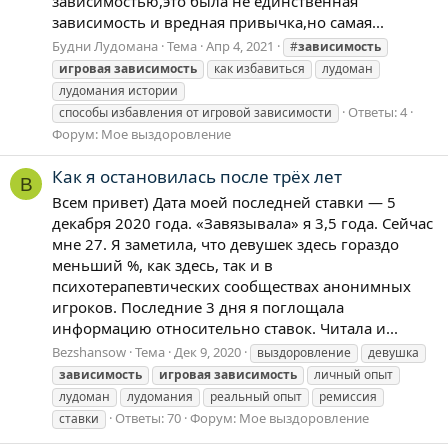
зависимостью,это была не единственная
зависимость и вредная привычка,но самая...
Будни Лудомана
Тема
Апр 4, 2021
#
зависимость
игровая
зависимость
как избавиться
лудоман
лудомания истории
Ответы: 4
способы избавления от игровой зависимости
Форум:
Мое выздоровление
Как я остановилась после трёх лет
B
Всем привет) Дата моей последней ставки — 5
декабря 2020 года. «Завязывала» я 3,5 года. Сейчас
мне 27. Я заметила, что девушек здесь гораздо
меньший %, как здесь, так и в
психотерапевтических сообществах анонимных
игроков. Последние 3 дня я поглощала
информацию относительно ставок. Читала и...
Bezshansow
Тема
Дек 9, 2020
выздоровление
девушка
зависимость
игровая
зависимость
личный опыт
лудоман
лудомания
реальный опыт
ремиссия
Ответы: 70
Форум:
Мое выздоровление
ставки