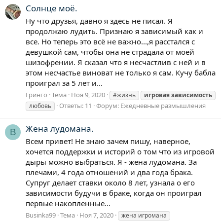
Солнце моё.
Ну что друзья, давно я здесь не писал. Я
продолжаю лудить. Признаю я зависимый как и
все. Но теперь это всё не важно...,я расстался с
девушкой сам, чтобы она не страдала от моей
шизофрении. Я сказал что я несчастлив с ней и в
этом несчастье виноват не только я сам. Кучу бабла
проиграл за 5 лет и...
Гринго
Тема
Ноя 9, 2020
#жизнь
игровая
зависимость
Ответы: 11
Форум:
Ежедневные размышления
любовь
Жена лудомана.
B
Всем привет! Не знаю зачем пишу, наверное,
хочется поддержки и историй о том что из игровой
дыры можно выбраться. Я - жена лудомана. За
плечами, 4 года отношений и два года брака.
Супруг делает ставки около 8 лет, узнала о его
зависимости будучи в браке, когда он проиграл
первые накопленные...
Businka99
Тема
Ноя 7, 2020
жена игромана