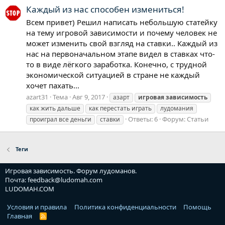
Каждый из нас способен измениться!
Всем привет) Решил написать небольшую статейку
на тему игровой зависимости и почему человек не
может изменить свой взгляд на ставки.. Каждый из
нас на первоначальном этапе видел в ставках что-
то в виде лёгкого заработка. Конечно, с трудной
экономической ситуацией в стране не каждый
хочет пахать...
azart31
Тема
Авг 9, 2017
азарт
игровая
зависимость
как жить дальше
как перестать играть
лудомания
Ответы: 6
Форум:
Статьи
проиграл все деньги
ставки
Теги
Игровая зависимость. Форум лудоманов.
Почта: feedback@ludomah.com
LUDOMAH.COM
Условия и правила
Политика конфиденциальности
Помощь
Главная
R
S