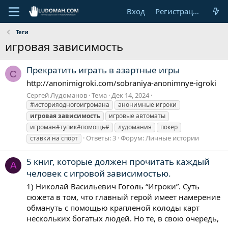
Вход
Регистрация
Теги
игровая зависимость
Прекратить играть в азартные игры
С
http://anonimigroki.com/sobraniya-anonimnye-igroki
Сергей Лудоманов
Тема
Дек 14, 2024
#историяодногоигромана
анонимные игроки
игровая
зависимость
игровые автоматы
игроман#тупик#помощь#
лудомания
покер
Ответы: 3
Форум:
Личные истории
ставки на спорт
5 книг, которые должен прочитать каждый
А
человек с игровой зависимостью.
1) Николай Васильевич Гоголь “Игроки”. Суть
сюжета в том, что главный герой имеет намерение
обмануть с помощью крапленой колоды карт
нескольких богатых людей. Но те, в свою очередь,