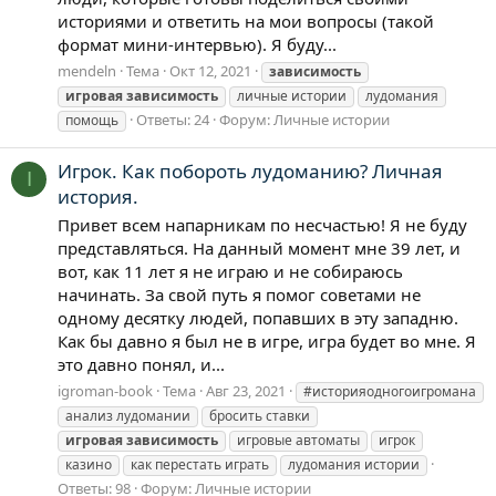
историями и ответить на мои вопросы (такой
формат мини-интервью). Я буду...
mendeln
Тема
Окт 12, 2021
зависимость
игровая
зависимость
личные истории
лудомания
Ответы: 24
Форум:
Личные истории
помощь
Игрок. Как побороть лудоманию? Личная
I
история.
Привет всем напарникам по несчастью! Я не буду
представляться. На данный момент мне 39 лет, и
вот, как 11 лет я не играю и не собираюсь
начинать. За свой путь я помог советами не
одному десятку людей, попавших в эту западню.
Как бы давно я был не в игре, игра будет во мне. Я
это давно понял, и...
igroman-book
Тема
Авг 23, 2021
#историяодногоигромана
анализ лудомании
бросить ставки
игровая
зависимость
игровые автоматы
игрок
казино
как перестать играть
лудомания истории
Ответы: 98
Форум:
Личные истории