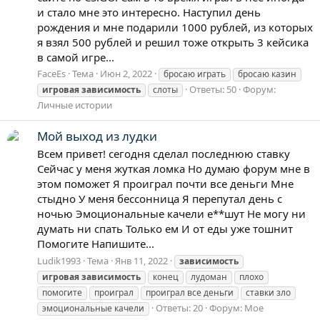
и стало мне это интересно. Наступил день
рождения и мне подарили 1000 рублей, из которых
я взял 500 рублей и решил тоже открыть 3 кейсика
в самой игре...
FaceEs
Тема
Июн 2, 2022
бросаю играть
бросаю казин
Ответы: 50
Форум:
игровая
зависимость
слоты
Личные истории
Мой выход из лудки
Всем привет! сегодня сделал последнюю ставку
Сейчас у меня жуткая ломка Но думаю форум мне в
этом поможет Я проиграл почти все деньги Мне
стыдно У меня бессонница Я перепутал день с
ночью Эмоциональные качели е**шут Не могу ни
думать ни спать Только ем И от еды уже тошнит
Помогите Напишите...
Ludik1993
Тема
Янв 11, 2022
зависимость
игровая
зависимость
конец
лудоман
плохо
помогите
проиграл
проиграл все деньги
ставки зло
Ответы: 20
Форум:
Мое
эмоциональные качели