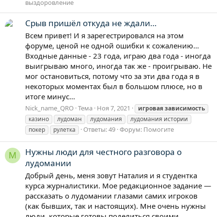
выздоровление
Срыв пришёл откуда не ждали…
Всем привет! И я зарегестрировался на этом
форуме, ценой не одной ошибки к сожалению…
Входные данные - 23 года, играю два года - иногда
выигрываю много, иногда так же - проигрываю. Не
мог остановиться, потому что за эти два года я в
некоторых моментах был в большом плюсе, но в
итоге минус...
Nick_name_QRO
Тема
Ноя 7, 2021
игровая
зависимость
казино
лудоман
лудомания
лудомания истории
Ответы: 49
Форум:
Помогите
покер
рулетка
Нужны люди для честного разговора о
M
лудомании
Добрый день, меня зовут Наталия и я студентка
курса журналистики. Мое редакционное задание —
рассказать о лудомании глазами самих игроков
(как бывших, так и настоящих). Мне очень нужны
люди, которые готовы поделиться своими