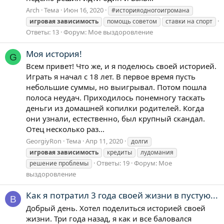
Arch
Тема
Июн 16, 2020
#историяодногоигромана
игровая
зависимость
помощь советом
ставки на спорт
Ответы: 13
Форум:
Мое выздоровление
Моя история!
G
Всем привет! Что же, и я поделюсь своей историей.
Играть я начал с 18 лет. В первое время пусть
небольшие суммы, но выигрывал. Потом пошла
полоса неудач. Приходилось понемногу таскать
деньги из домашней копилки родителей. Когда
они узнали, естественно, был крупный скандал.
Отец несколько раз...
GeorgiyRon
Тема
Апр 11, 2020
долги
игровая
зависимость
кредиты
лудомания
Ответы: 19
Форум:
Мое
решение проблемы
выздоровление
Как я потратил 3 года своей жизни в пустую...
B
Добрый день. Хотел поделиться историей своей
жизни. Три года назад, я как и все баловался