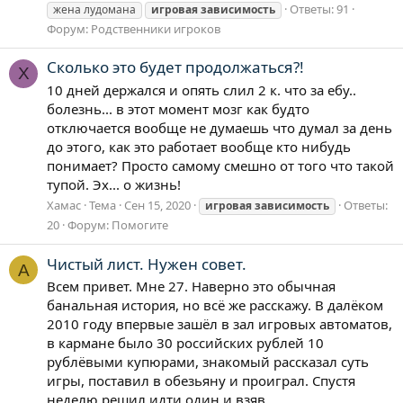
Ответы: 91
жена лудомана
игровая
зависимость
Форум:
Родственники игроков
Сколько это будет продолжаться?!
Х
10 дней держался и опять слил 2 к. что за ебу..
болезнь... в этот момент мозг как будто
отключается вообще не думаешь что думал за день
до этого, как это работает вообще кто нибудь
понимает? Просто самому смешно от того что такой
тупой. Эх... о жизнь!
Хамас
Тема
Сен 15, 2020
Ответы:
игровая
зависимость
20
Форум:
Помогите
Чистый лист. Нужен совет.
A
Всем привет. Мне 27. Наверно это обычная
банальная история, но всё же расскажу. В далёком
2010 году впервые зашёл в зал игровых автоматов,
в кармане было 30 российских рублей 10
рублёвыми купюрами, знакомый рассказал суть
игры, поставил в обезьяну и проиграл. Спустя
неделю решил идти один и взяв...