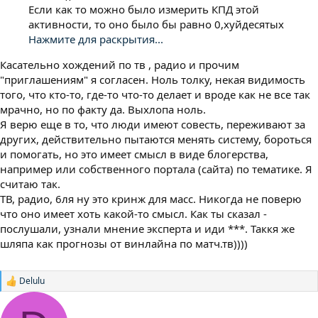
Если как то можно было измерить КПД этой
активности, то оно было бы равно 0,хyйдесятых
Нажмите для раскрытия...
Касательно хождений по тв , радио и прочим
"приглашениям" я согласен. Ноль толку, некая видимость
того, что кто-то, где-то что-то делает и вроде как не все так
мрачно, но по факту да. Выхлопа ноль.
Я верю еще в то, что люди имеют совесть, переживают за
других, действительно пытаются менять систему, бороться
и помогать, но это имеет смысл в виде блогерства,
например или собственного портала (сайта) по тематике. Я
считаю так.
ТВ, радио, 6ля ну это кринж для масс. Никогда не поверю
что оно имеет хоть какой-то смысл. Как ты сказал -
послушали, узнали мнение эксперта и иди ***. Таккя же
шляпа как прогнозы от винлайна по матч.тв))))
Delulu
Р
е
а