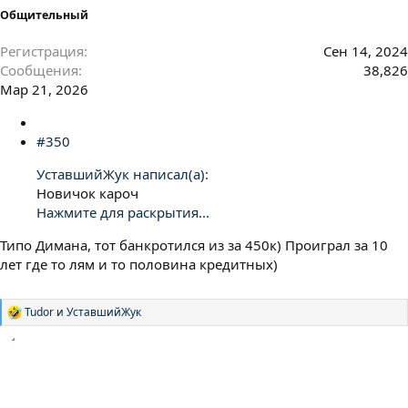
Общительный
Регистрация
Сен 14, 2024
Сообщения
38,826
Мар 21, 2026
#350
УставшийЖук написал(а):
Новичок кароч
Нажмите для раскрытия...
Типо Димана, тот банкротился из за 450к) Проиграл за 10
лет где то лям и то половина кредитных)
Tudor
и
УставшийЖук
Р
е
а
к
ц
и
и