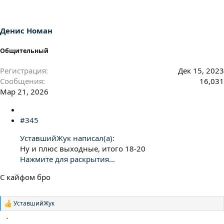
Денис Номан
Общительный
Регистрация
Дек 15, 2023
Сообщения
16,031
Мар 21, 2026
#345
УставшийЖук написал(а):
Ну и плюс выходные, итого 18-20
Нажмите для раскрытия...
С кайфом бро
УставшийЖук
Р
е
а