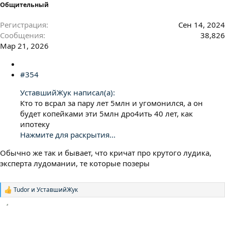
Общительный
Регистрация
Сен 14, 2024
Сообщения
38,826
Мар 21, 2026
#354
УставшийЖук написал(а):
Кто то всрал за пару лет 5млн и угомонился, а он
будет копейками эти 5млн дро4ить 40 лет, как
ипотеку
Нажмите для раскрытия...
Обычно же так и бывает, что кричат про крутого лудика,
эксперта лудомании, те которые позеры
Tudor
и
УставшийЖук
Р
е
а
к