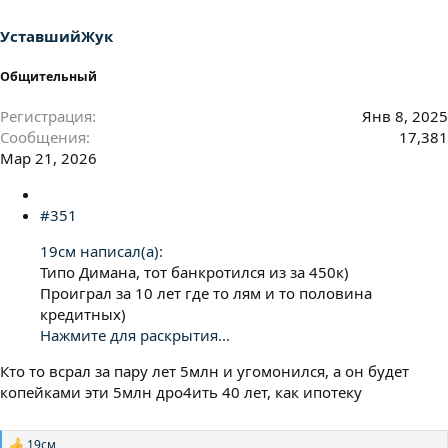
:
УставшийЖук
Общительный
Регистрация
Янв 8, 2025
Сообщения
17,381
Мар 21, 2026
#351
19см написал(а):
Типо Димана, тот банкротился из за 450к)
Проиграл за 10 лет где то лям и то половина
кредитных)
Нажмите для раскрытия...
Кто то всрал за пару лет 5млн и угомонился, а он будет
копейками эти 5млн дро4ить 40 лет, как ипотеку
19см