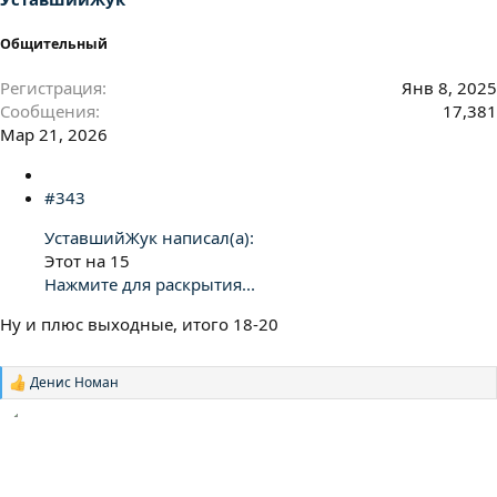
Общительный
Регистрация
Янв 8, 2025
Сообщения
17,381
Мар 21, 2026
#343
УставшийЖук написал(а):
Этот на 15
Нажмите для раскрытия...
Ну и плюс выходные, итого 18-20
Денис Номан
Р
е
а
к
ц
и
и