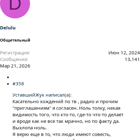
D
к
ц
и
и
:
Delulu
Общительный
Регистрация
Июн 12, 2024
Сообщения
13,141
Мар 21, 2026
#358
УставшийЖук написал(а):
Касательно хождений по тв , радио и прочим
"приглашениям" я согласен. Ноль толку, некая
видимость того, что кто-то, где-то что-то делает
и вроде как не все так мрачно, но по факту да.
Выхлопа ноль.
Я верю еще в то, что люди имеют совесть,