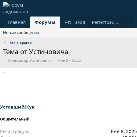
Главная
Форумы
Что нового?
Вход
Пользовател
Регистрация
Новые сообщения
Все о врагах
Тема от Устиновича.
А
Д
Александр Устинович
Ноя 27, 2025
в
а
т
т
о
а
р
н
т
а
е
ч
м
а
ы
л
УставшийЖук
а
Общительный
Регистрация
Янв 8, 2025