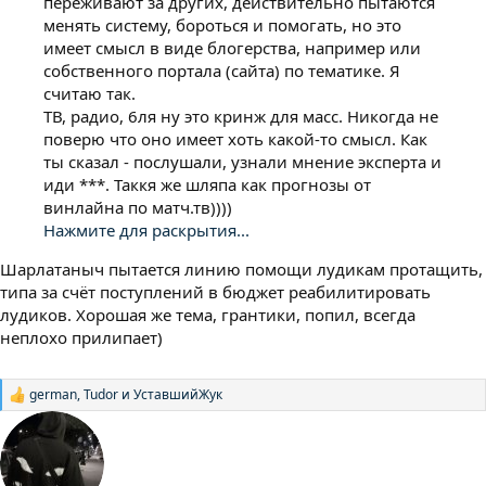
переживают за других, действительно пытаются
менять систему, бороться и помогать, но это
имеет смысл в виде блогерства, например или
собственного портала (сайта) по тематике. Я
считаю так.
ТВ, радио, 6ля ну это кринж для масс. Никогда не
поверю что оно имеет хоть какой-то смысл. Как
ты сказал - послушали, узнали мнение эксперта и
иди ***. Таккя же шляпа как прогнозы от
винлайна по матч.тв))))
Нажмите для раскрытия...
Шарлатаныч пытается линию помощи лудикам протащить,
типа за счёт поступлений в бюджет реабилитировать
лудиков. Хорошая же тема, грантики, попил, всегда
неплохо прилипает)
german
,
Tudor
и
УставшийЖук
Р
е
а
к
ц