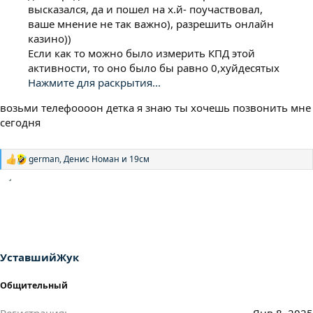
высказался, да и пошел на х.й- поучаствовал,
ваше мнение не так важно), разрешить онлайн
казино))
Если как то можно было измерить КПД этой
активности, то оно было бы равно 0,хyйдесятых
Нажмите для раскрытия...
возьми телефоооон детка я знаю ты хочешь позвонить мне
сегодня
german
,
Денис Номан
и
19см
Р
е
а
к
ц
и
и
:
УставшийЖук
Общительный