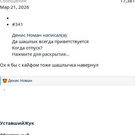
Сообщения
17,381
Мар 21, 2026
#341
Денис Номан написал(а):
Да шашлык всегда приветствуется
Когда отпуск?
Нажмите для раскрытия...
Ох я бы с кайфом тоже шашлычка навернул
Денис Номан
Р
е
а
к
ц
и
и
:
УставшийЖук