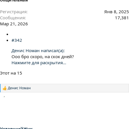
Общительный
Регистрация
Янв 8, 2025
Сообщения
17,381
Мар 21, 2026
#342
Денис Номан написал(а):
Ооо бро скоро, на скок дней?
Нажмите для раскрытия...
Этот на 15
Денис Номан
Р
е
а
к
ц
и
и
:
УставшийЖук