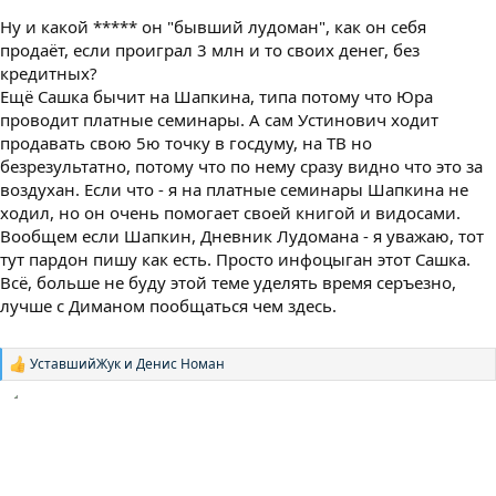
Ну и какой ***** он "бывший лудоман", как он себя
продаёт, если проиграл 3 млн и то своих денег, без
кредитных?
Ещё Сашка бычит на Шапкина, типа потому что Юра
проводит платные семинары. А сам Устинович ходит
продавать свою 5ю точку в госдуму, на ТВ но
безрезультатно, потому что по нему сразу видно что это за
воздухан. Если что - я на платные семинары Шапкина не
ходил, но он очень помогает своей книгой и видосами.
Вообщем если Шапкин, Дневник Лудомана - я уважаю, тот
тут пардон пишу как есть. Просто инфоцыган этот Сашка.
Всё, больше не буду этой теме уделять время серъезно,
лучше с Диманом пообщаться чем здесь.
УставшийЖук
и
Денис Номан
Р
е
а
к
ц
и
и
: