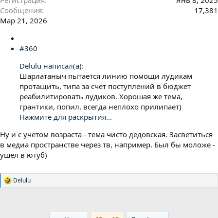
Регистрация
Янв 8, 2025
Сообщения
17,381
Мар 21, 2026
#360
Delulu написал(а):
Шарлатаныч пытается линию помощи лудикам
протащить, типа за счёт поступлений в бюджет
реабилитировать лудиков. Хорошая же тема,
грантики, попил, всегда неплохо прилипает)
Нажмите для раскрытия...
Ну и с учетом возраста - тема чисто дедовская. Засветиться
в медиа пространстве через тв, например. Был бы моложе -
ушел в ютуб)
Delulu
Р
е
а
к
ц