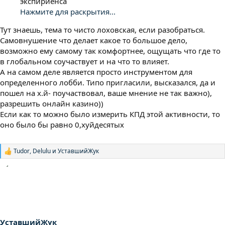
экспириенса
Нажмите для раскрытия...
Тут знаешь, тема то чисто лоховская, если разобраться.
Самовнушение что делает какое то большое дело,
возможно ему самому так комфортнее, ощущать что где то
в глобальном соучаствует и на что то влияет.
А на самом деле является просто инструментом для
определенного лобби. Типо пригласили, высказался, да и
пошел на х.й- поучаствовал, ваше мнение не так важно),
разрешить онлайн казино))
Если как то можно было измерить КПД этой активности, то
оно было бы равно 0,хyйдесятых
Tudor
,
Delulu
и
УставшийЖук
Р
е
а
к
ц
и
и
:
УставшийЖук