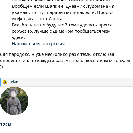
Вообщем если Шапкин, Дневник Лудомана - я
уважаю, тот тут пардон пишу как есть. Просто
инфоцыган этот Сашка.
Всё, больше не буду этой теме уделять время
серъезно, лучше с Диманом пообщаться чем
здесь.
Нажмите для раскрытия...
6ля пародокс. Я уже несколько раз с темы отключал
оповещения, но каждый раз тут появляюсь с каких то ху.ев
))
Tudor
Р
е
а
к
ц
и
и
:
19см