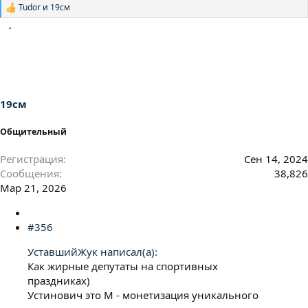
Tudor
и
19см
Р
е
а
к
ц
и
и
:
19см
Общительный
Регистрация
Сен 14, 2024
Сообщения
38,826
Мар 21, 2026
#356
УставшийЖук написал(а):
Как жирные депутаты на спортивных
праздниках)
Устинович это М - монетизация уникального