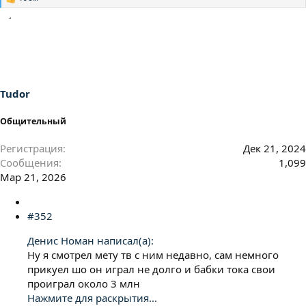
Р
е
а
к
ц
и
и
:
Tudor
Общительный
Регистрация
Дек 21, 2024
Сообщения
1,099
Мар 21, 2026
#352
Денис Номан написал(а):
Ну я смотрел мету тв с ним недавно, сам немного
прикуел шо он играл не долго и бабки тока свои
проиграл около 3 млн
Нажмите для раскрытия...