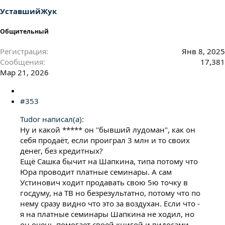
УставшийЖук
Общительный
Регистрация
Янв 8, 2025
Сообщения
17,381
Мар 21, 2026
#353
Tudor написал(а):
Ну и какой ***** он "бывший лудоман", как он
себя продаёт, если проиграл 3 млн и то своих
денег, без кредитных?
Ещё Сашка бычит на Шапкина, типа потому что
Юра проводит платные семинары. А сам
Устинович ходит продавать свою 5ю точку в
госдуму, на ТВ но безрезультатно, потому что по
нему сразу видно что это за воздухан. Если что -
я на платные семинары Шапкина не ходил, но
он очень помогает своей книгой и видосами.