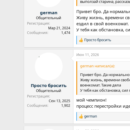
выползай старина, рассказ
ы
л
а
Привет бро. Да нормаль
german
Живу жизнь, времени сво
Общительный
ездил в свой военкомат.
Регистрация
Мар 21, 2024
У тебя как обстановка, с
Сообщения
1,474
Просто бросить
Р
е
а
Июн 11, 2026
к
ц
и
german написал(а):
и
:
Привет бро. Да нормально
Живу жизнь, времени свобо
военкомат. Такие дела
Просто бросить
У тебя как обстановка, сил
Общительный
Регистрация
мой чемпион!
Сен 13, 2025
Сообщения
1,902
процесс перестройки иде
german
Р
е
а