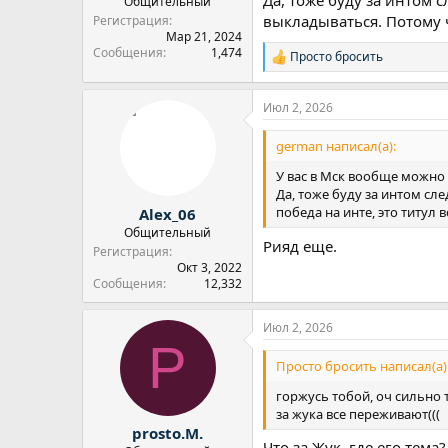
Да, тоже буду за интом 
Общительный
выкладываться. Потому ч
Регистрация
Мар 21, 2024
Сообщения
1,474
Просто бросить
Р
е
а
Июл 2, 2026
к
ц
и
german написал(а):
и
:
У вас в Мск вообще можно 
Да, тоже буду за интом сл
победа на инте, это титул в
Alex_06
Общительный
Рияд еще.
Регистрация
Окт 3, 2022
Сообщения
12,332
Июл 2, 2026
P
Просто бросить написал(а)
горжусь тобой, оч сильно 
за жука все переживают(((
prosto.M.
Что за Жук, где его тема?