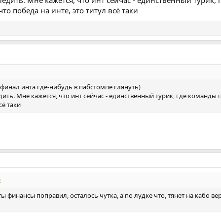
следить. Мне кажется, что инт сейчас - единственный турик,
то победа на инте, это титул всё таки
финал инта где-нибудь в пабстомпе глянуть)
едить. Мне кажется, что инт сейчас - единственный турик, где команд
сё таки
:
ты финансы поправил, осталось чутка, а по лудке что, тянет на кабо 