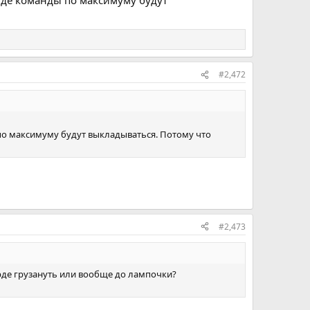
 где команды по максимуму будут
#2,472
ы по максимуму будут выкладываться. Потому что
#2,473
верде грузануть или вообще до лампочки?