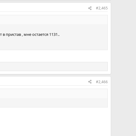
#2,465
 в пристав , мне остается 1131..
#2,466