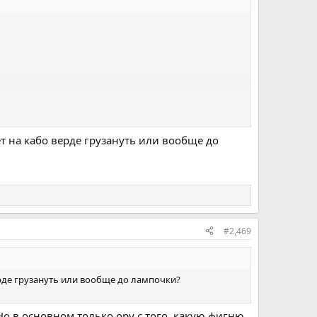
ейчас что-то сомневаюсь. Может под новый год заявку
ет на кабо верде грузануть или вообще до
#2,469
верде грузануть или вообще до лампочки?
 Но в основном только ору с того, какую фигню