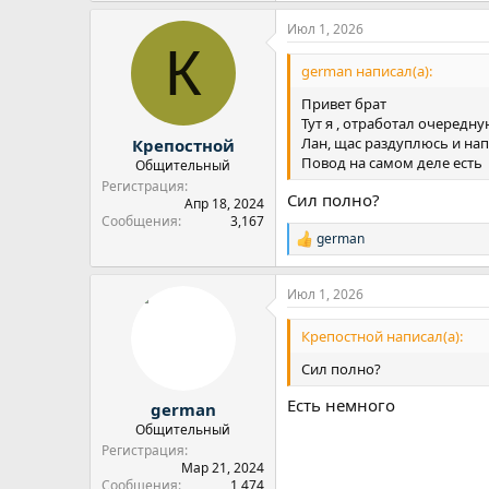
а
Июл 1, 2026
к
К
ц
и
german написал(а):
и
:
Привет брат
Тут я , отработал очередную
Лан, щас раздуплюсь и на
Крепостной
Повод на самом деле есть
Общительный
Регистрация
Сил полно?
Апр 18, 2024
Сообщения
3,167
german
Р
е
а
Июл 1, 2026
к
ц
и
Крепостной написал(а):
и
:
Сил полно?
Есть немного
german
Общительный
Регистрация
Мар 21, 2024
Сообщения
1,474