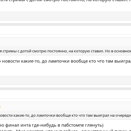
отя стримы с дотой смотрю постоянно, на которую ставил. Но в основн
ю новости какие-то, до лампочки вообще кто что там выигр
:
новости какие-то, до лампочки вообще кто что там выиграл на очеред
но финал инта где-нибудь в пабстомпе глянуть)