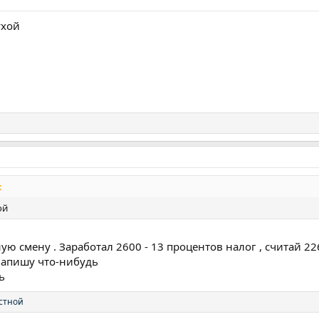
ухой
:
ой
ную смену . Заработал 2600 - 13 процентов налог , считай 226
напишу что-нибудь
ь
стной