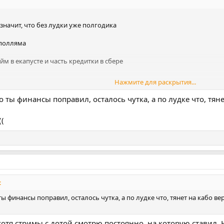
о значит, что без лудки уже полгодика
 полляма
йм в екапусте и часть кредитки в сбере
Нажмите для раскрытия...
 уже около 7к. Копейки
ю конечно. Раньше думал, что мне одобрят, как все долги закрою, а с
о ты финансы поправил, осталось чутка, а по лудке что, тян
((
ый амбассадор форума пропал
:
ты финансы поправил, осталось чутка, а по лудке что, тянет на кабо 
 хотя стримы с дотой смотрю постоянно, на которую ставил.