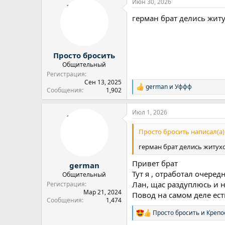
Июн 30, 2026
к
ц
герман брат делись жит
и
и
:
Просто бросить
Общительный
Регистрация
Сен 13, 2025
german
и
Уффф
Р
Сообщения
1,902
е
а
Июл 1, 2026
к
ц
и
Просто бросить написал(а)
и
:
герман брат делись житух
Привет брат
german
Тут я , отработал очеред
Общительный
Лан, щас раздуплюсь и 
Регистрация
Мар 21, 2024
Повод на самом деле ест
Сообщения
1,474
Просто бросить
и
Крепо
Р
е