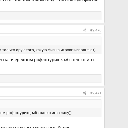
#2,470
ом только ору с того, какую фигню игроки исполняют)
ал на очередном рофлотурике, мб только инт
#2,471
ном рофлотурике, мб только инт гляну))