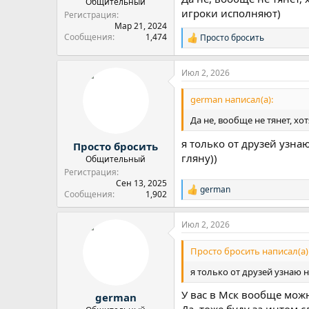
Общительный
игроки исполняют)
Регистрация
Мар 21, 2024
Сообщения
1,474
Просто бросить
Р
е
а
Июл 2, 2026
к
ц
и
german написал(а):
и
:
Да не, вообще не тянет, х
я только от друзей узна
Просто бросить
гляну))
Общительный
Регистрация
Сен 13, 2025
german
Р
Сообщения
1,902
е
а
Июл 2, 2026
к
ц
и
Просто бросить написал(а)
и
:
я только от друзей узнаю 
У вас в Мск вообще мож
german