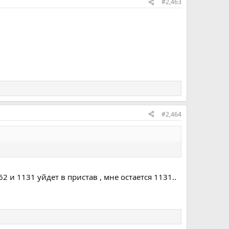
#2,463
#2,464
2 и 1131 уйдет в пристав , мне остается 1131..