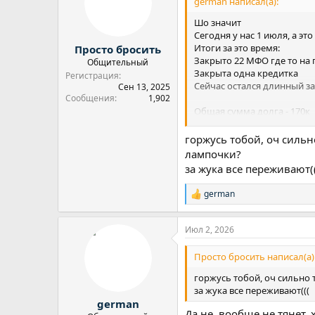
german написал(а):
и
:
Шо значит
Сегодня у нас 1 июля, а эт
Итоги за это время:
Просто бросить
Закрыто 22 МФО где то на
Общительный
Закрыта одна кредитка
Регистрация
Сейчас остался длинный за
Сен 13, 2025
Сообщения
1,902
Общая сумма долга - 170к
Долговая нагрузка в месяц
По поводу кредитов не зна
горжусь тобой, оч сильн
на кредит/ипотеку закину
лампочки?
за жука все переживают(
Переживаю за жука, главн
german
Р
е
а
Июл 2, 2026
к
ц
и
Просто бросить написал(а)
и
:
горжусь тобой, оч сильно 
за жука все переживают(((
german
Да не, вообще не тянет,