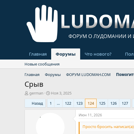
Главная
Форумы
Что нового?
Пол
Новые сообщения
Главная
Форумы
ФОРУМ LUDOMAH.COM
Помогит
Срыв
А
Д
german
Ноя 3, 2025
в
а
Назад
1
…
122
123
124
125
126
127
т
т
о
а
р
н
Июн 11, 2026
т
а
е
ч
Просто бросить написал(а)
м
а