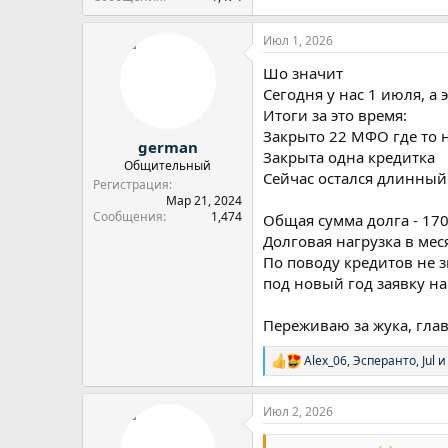
Июл 1, 2026
Шо значит
Сегодня у нас 1 июля, а 
Итоги за это время:
Закрыто 22 МФО где то 
german
Закрыта одна кредитка
Общительный
Сейчас остался длинный 
Регистрация
Мар 21, 2024
Сообщения
1,474
Общая сумма долга - 17
Долговая нагрузка в мес
По поводу кредитов не з
под новый год заявку на
Переживаю за жука, гла
Alex_06
,
Эсперанто
,
Jul
и 
Р
е
а
Июл 2, 2026
к
ц
и