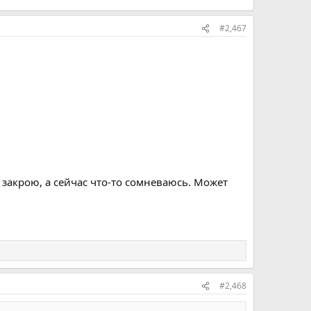
#2,467
 закрою, а сейчас что-то сомневаюсь. Может
#2,468