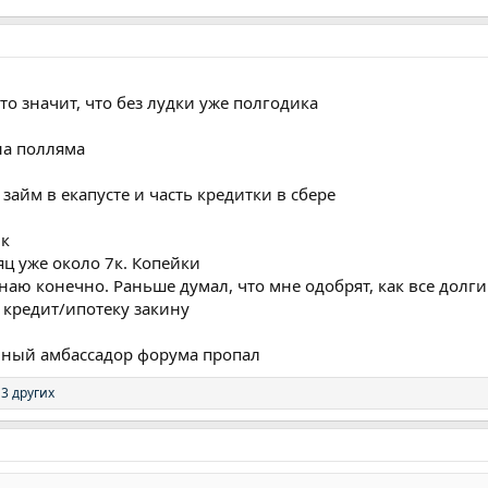
это значит, что без лудки уже полгодика
на полляма
займ в екапусте и часть кредитки в сбере
0к
яц уже около 7к. Копейки
наю конечно. Раньше думал, что мне одобрят, как все долги
 кредит/ипотеку закину
вный амбассадор форума пропал
3 других