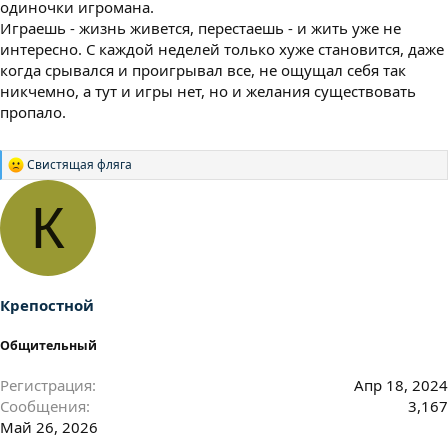
одиночки игромана.
Играешь - жизнь живется, перестаешь - и жить уже не
интересно. С каждой неделей только хуже становится, даже
когда срывался и проигрывал все, не ощущал себя так
никчемно, а тут и игры нет, но и желания существовать
пропало.
Свистящая фляга
Р
е
а
К
к
ц
и
и
:
Крепостной
Общительный
Регистрация
Апр 18, 2024
Сообщения
3,167
Май 26, 2026