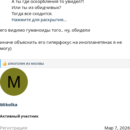
А ты где оскорбления то увидел?!
Или ты из обидчивых?
Тогда все сходится.
Нажмите для раскрытия...
его видимо гуманоиды того.. ну, обидели
иначе объяснить его гиперфокус на инопланетянах я не
могу)
алкоголик из москвы
Р
е
а
M
к
ц
и
и
:
Mikolka
Активный участник
Регистрация
Мар 7, 2026