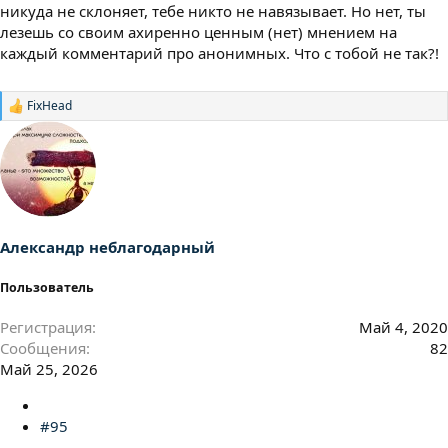
никуда не склоняет, тебе никто не навязывает. Но нет, ты
лезешь со своим ахиренно ценным (нет) мнением на
каждый комментарий про анонимных. Что с тобой не так?!
FixHead
Р
е
а
к
ц
и
и
:
Александр неблагодарный
Пользователь
Регистрация
Май 4, 2020
Сообщения
82
Май 25, 2026
#95