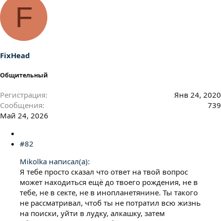
а
F
к
ц
и
и
:
FixHead
Общительный
Регистрация
Янв 24, 2020
Сообщения
739
Май 24, 2026
#82
Mikolka написал(а):
Я тебе просто сказал что ответ на твой вопрос
может находиться ещё до твоего рождения, не в
тебе, не в секте, не в инопланетянине. Ты такого
не рассматривал, чтоб ты не потратил всю жизнь
на поиски, уйти в лудку, алкашку, затем