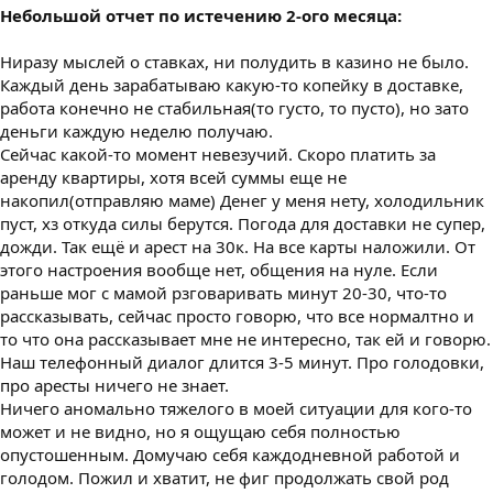
Небольшой отчет по истечению 2-ого месяца:
Ниразу мыслей о ставках, ни полудить в казино не было.
Каждый день зарабатываю какую-то копейку в доставке,
работа конечно не стабильная(то густо, то пусто), но зато
деньги каждую неделю получаю.
Сейчас какой-то момент невезучий. Скоро платить за
аренду квартиры, хотя всей суммы еще не
накопил(отправляю маме) Денег у меня нету, холодильник
пуст, хз откуда силы берутся. Погода для доставки не супер,
дожди. Так ещё и арест на 30к. На все карты наложили. От
этого настроения вообще нет, общения на нуле. Если
раньше мог с мамой рзговаривать минут 20-30, что-то
рассказывать, сейчас просто говорю, что все нормалтно и
то что она рассказывает мне не интересно, так ей и говорю.
Наш телефонный диалог длится 3-5 минут. Про голодовки,
про аресты ничего не знает.
Ничего аномально тяжелого в моей ситуации для кого-то
может и не видно, но я ощущаю себя полностью
опустошенным. Домучаю себя каждодневной работой и
голодом. Пожил и хватит, не фиг продолжать свой род