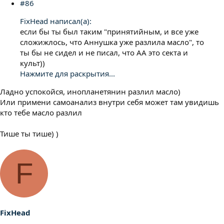
#86
FixHead написал(а):
если бы ты был таким "принятийным, и все уже
сложижлось, что Аннушка уже разлила масло", то
ты бы не сидел и не писал, что АА это секта и
культ))
Нажмите для раскрытия...
Ладно успокойся, инопланетянин разлил масло)
Или примени самоанализ внутри себя может там увидишь
кто тебе масло разлил
Тише ты тише) )
F
FixHead