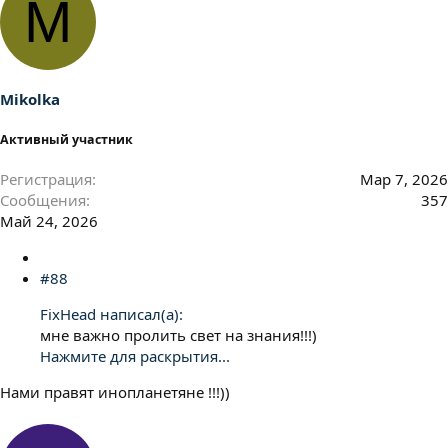
M
к
ц
и
и
:
Mikolka
Активный участник
Регистрация
Мар 7, 2026
Сообщения
357
Май 24, 2026
#88
FixHead написал(а):
мне важно пролить свет на знания!!!)
Нажмите для раскрытия...
Нами правят инопланетяне !!!))