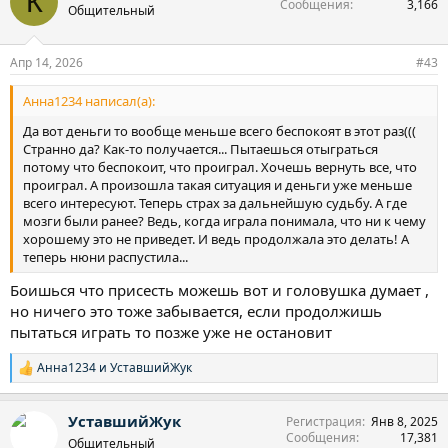
К
Сообщения
3,166
ц
Общительный
и
и
:
Апр 14, 2026
#43
Анна1234 написал(а):
Да вот деньги то вообще меньше всего беспокоят в этот раз(((
Странно да? Как-то получается... Пытаешься отыграться
потому что беспокоит, что проиграл. Хочешь вернуть все, что
проиграл. А произошла такая ситуация и деньги уже меньше
всего интересуют. Теперь страх за дальнейшую судьбу. А где
мозги были ранее? Ведь, когда играла понимала, что ни к чему
хорошему это не приведет. И ведь продолжала это делать! А
теперь нюни распустила...
Боишься что присесть можешь вот и головушка думает ,
но ничего это тоже забывается, если продолжишь
пытаться играть то позже уже не остановит
Анна1234
и
УставшийЖук
Р
е
а
УставшийЖук
Регистрация
Янв 8, 2025
к
Сообщения
17,381
ц
Общительный