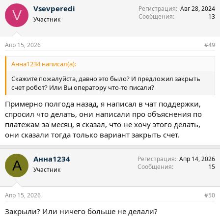
а
Vsevperedi
Регистрация
Авг 28, 2024
к
V
Сообщения
13
ц
Участник
и
и
:
Апр 15, 2026
#49
Анна1234 написал(а):
Скажите пожалуйста, давно это было? И предложил закрыть
счет робот? Или Вы оператору что-то писали?
Примерно полгода назад, я написал в чат поддержки,
спросил что делать, они написали про объяснения по
платежам за месяц, я сказал, что не хочу этого делать,
они сказали тогда только вариант закрыть счет.
Анна1234
Регистрация
Апр 14, 2026
А
Сообщения
15
Участник
Апр 15, 2026
#50
Закрыли? Или ничего больше не делали?