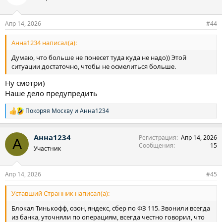
и
и
:
Апр 14, 2026
#44
Анна1234 написал(а):
Думаю, что больше не понесет туда куда не надо)) Этой
ситуации достаточно, чтобы не осмелиться больше.
Ну смотри)
Наше дело предупредить
Покоряя Москву
и
Анна1234
Р
е
а
Анна1234
Регистрация
Апр 14, 2026
к
А
Сообщения
15
ц
Участник
и
и
:
Апр 14, 2026
#45
Уставший Странник написал(а):
Блокал Тинькофф, озон, яндекс, сбер по ФЗ 115. Звонили всегда
из банка, уточняли по операциям, всегда честно говорил, что