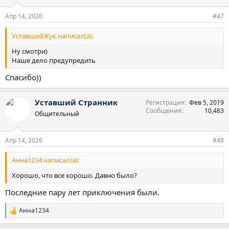
Апр 14, 2026
#47
УставшийЖук написал(а):
Ну смотри)
Наше дело предупредить
Спасибо))
Уставший Странник
Регистрация
Фев 5, 2019
Сообщения
10,483
Общительный
Апр 14, 2026
#48
Анна1234 написал(а):
Хорошо, что все хорошо. Давно было?
Последние пару лет приключения были.
Анна1234
Р
е