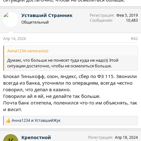
Уставший Странник
Регистрация
Фев 5, 2019
Сообщения
10,483
Общительный
Апр 14, 2026
#42
Анна1234 написал(а):
Думаю, что больше не понесет туда куда не надо)) Этой
ситуации достаточно, чтобы не осмелиться больше.
Блокал Тинькофф, озон, яндекс, сбер по ФЗ 115. Звонили
всегда из банка, уточняли по операциям, всегда честно
говорил, что депал в казино.
Говорили ай я яй, не делайте так больше.
Почта банк отлетела, поленился что-то им объяснять, так
и висит.
Анна1234
и
УставшийЖук
Р
е
а
Крепостной
Регистрация
Апр 18, 2024
к