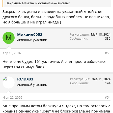
Закрыли? Или так и оставили — висеть?
Закрыл счет, деньги вывели на указанный мной счет
другого банка, больше подобных проблем не возникало,
но я больше и не играл нигде )
Михаил0052
Регистрация
Май 18, 2024
М
Сообщения
336
Активный участник
Апр 15, 2026
#53
Нечего не будет, 161 уж точно. А счет просто заблокают
через год снимут блок
Юлия33
Регистрация
Фев 11, 2024
Сообщения
144
Активный участник
Июн 22, 2026
#54
Мне прошлым летом блокнули Яндекс, но там осталось 2
кредита,сейчас уже 1,счёт я не блокировала,не понимала