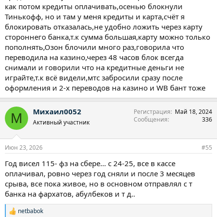
как потом кредиты оплачивать,осенью блокнули
Тинькофф, но и там у меня кредиты и карта,счёт я
блокировать отказалась,не удобно ложить через карту
стороннего банка,т.к сумма большая,карту можно только
пополнять,Озон блочили много раз,говорила что
переводила на казино,через 48 часов блок всегда
снимали и говорили что на кредитные деньги не
играйте,т.к всё видели,мтс забросили сразу после
оформления и 2-х переводов на казино и WB бант тоже
Михаил0052
Регистрация
Май 18, 2024
М
Сообщения
336
Активный участник
Июн 23, 2026
#55
Год висел 115- фз на сбере… с 24-25, все в кассе
оплачивал, ровно через год сняли и после 3 месяцев
срыва, все пока живое, но в основном отправлял с т
банка на фархатов, абулбеков и т д..
netbabok
Р