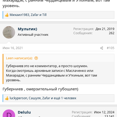
уровень.
Михаил1983
,
Zafar
и
Till
Р
е
а
Мультик)
Регистрация
Дек 21, 2019
к
Сообщения
262
ц
Активный участник
и
и
:
Июн 16, 2021
#105
Leen написал(а):
Губерниев это не комментатор, а просто шоумен.
Когда смотришь архивные записи с Маслаченко или
Махарадзе, с ранним Черданцевым и Уткиным, вот там
уровень.
Губерниев , омерзительный губошлеп)
luckyperson
,
Сашуля
,
Zafar
и ещё 1 человек
Р
е
а
Delulu
Регистрация
Июн 12, 2024
к
D
Сообщения
13,141
ц