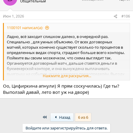
Общительный
и
и
:
Июн 1, 2026
#106
1100101 написал(а):
Ладно, всё заходит слишком далеко, в очередной раз.
Специально , для умных объясняю. От всех договорных
матчей, которых конечно существует сколько-то процентов в
определенных видах спорта, страдают больше всего конторы.
Поймите вы своим мозжечком, что схема выглядит так.
Организуется договорный матч, дальше ставятся деньги в
букмекерской конторе, и она вынуждена выплачивать
выигрыш на событие, исход которого предопределён. Выгоду
Нажмите для раскрытия...
получают организаторы этого матча, а конторы страдают.
А деньги на ставках некоторые особо одарённые , острорылые,
Оо, Цифиркина апнули) Я прям соскучилась) Где ты?
проигрывают , потому что максимум две извилины в голове. А
Выползай давай, лето вот уж на дворе)
вовсе не из-за трехметровых баскетболистов.
First
Назад
6 из 6
Войдите или зарегистрируйтесь для ответа.