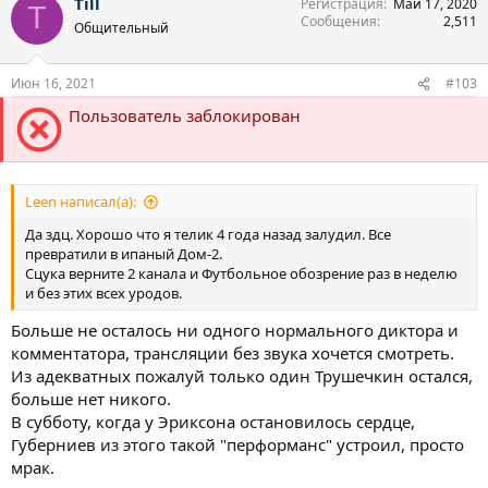
Till
Регистрация
Май 17, 2020
к
T
Сообщения
2,511
ц
Общительный
и
и
:
Июн 16, 2021
#103
Пользователь заблокирован
Leen написал(а):
Да здц. Хорошо что я телик 4 года назад залудил. Все
превратили в ипаный Дом-2.
Сцука верните 2 канала и Футбольное обозрение раз в неделю
и без этих всех уродов.
Больше не осталось ни одного нормального диктора и
комментатора, трансляции без звука хочется смотреть.
Из адекватных пожалуй только один Трушечкин остался,
больше нет никого.
В субботу, когда у Эриксона остановилось сердце,
Губерниев из этого такой "перформанс" устроил, просто
мрак.