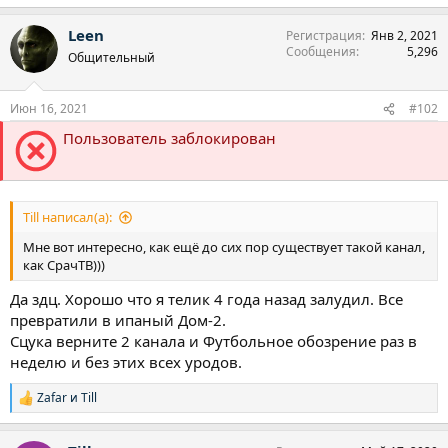
е
а
Leen
Регистрация
Янв 2, 2021
к
Сообщения
5,296
ц
Общительный
и
и
:
Июн 16, 2021
#102
Пользователь заблокирован
Till написал(а):
Мне вот интересно, как ещё до сих пор существует такой канал,
как СрачТВ)))
Да здц. Хорошо что я телик 4 года назад залудил. Все
превратили в ипаный Дом-2.
Сцука верните 2 канала и Футбольное обозрение раз в
неделю и без этих всех уродов.
Zafar
и
Till
Р
е
а