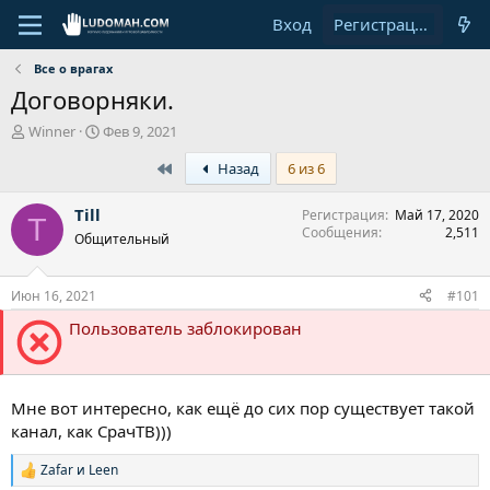
Вход
Регистрация
Все о врагах
Договорняки.
А
Д
Winner
Фев 9, 2021
в
а
First
Назад
6 из 6
т
т
о
а
р
н
Till
Регистрация
Май 17, 2020
T
т
а
Сообщения
2,511
Общительный
е
ч
м
а
ы
л
Июн 16, 2021
#101
а
Пользователь заблокирован
Мне вот интересно, как ещё до сих пор существует такой
канал, как СрачТВ)))
Zafar
и
Leen
Р