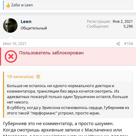
Zafar
и
Leen
Р
е
а
Leen
Регистрация
Янв 2, 2021
к
Сообщения
5,296
ц
Общительный
и
и
:
Июн 16, 2021
#104
Пользователь заблокирован
Till написал(а):
Больше не осталось ни одного нормального диктора и
комментатора, трансляции без звука хочется смотреть. Из
адекватных пожалуй только один Трушечкин остался, больше
нет никого.
В субботу, когда у Эриксона остановилось сердце, Губерниев из
этого такой "перформанс" устроил, просто мрак.
Губерниев это не комментатор, а просто шоумен.
Когда смотришь архивные записи с Маслаченко или
Махарадзе, с ранним Черданцевым и Уткиным, вот там