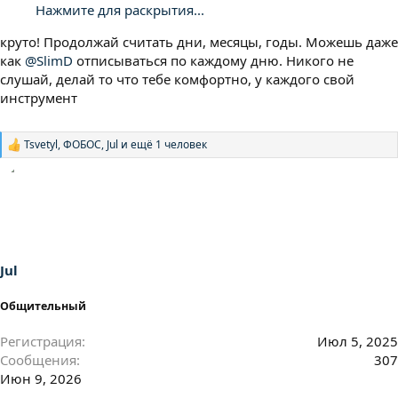
Нажмите для раскрытия...
круто! Продолжай считать дни, месяцы, годы. Можешь даже
как
@SlimD
отписываться по каждому дню. Никого не
слушай, делай то что тебе комфортно, у каждого свой
инструмент
Tsvetyl
,
ФОБОС
,
Jul
и ещё 1 человек
Р
е
а
к
ц
и
и
:
Jul
Общительный
Регистрация
Июл 5, 2025
Сообщения
307
Июн 9, 2026