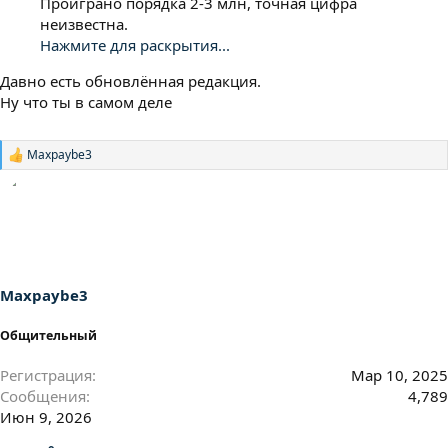
Проиграно порядка 2-3 млн, точная цифра
неизвестна.
Нажмите для раскрытия...
Давно есть обновлённая редакция.
Ну что ты в самом деле
Maxpaybe3
Р
е
а
к
ц
и
и
:
Maxpaybe3
Общительный
Регистрация
Мар 10, 2025
Сообщения
4,789
Июн 9, 2026