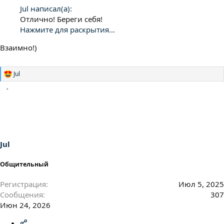
Jul написал(а):
Отлично! Береги себя!
Нажмите для раскрытия...
Взаимно!)
Jul
Р
е
а
к
ц
и
и
:
Jul
Общительный
Регистрация
Июл 5, 2025
Сообщения
307
Июн 24, 2026