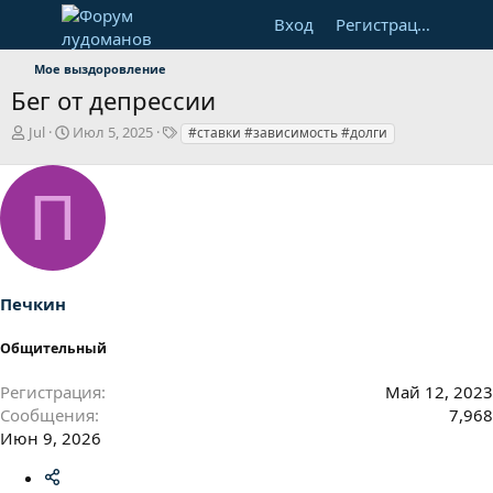
Вход
Регистрация
Мое выздоровление
Бег от депрессии
А
Д
Т
Jul
Июл 5, 2025
#ставки #зависимость #долги
в
а
е
т
т
г
о
а
и
П
р
н
т
а
е
ч
м
а
ы
л
Печкин
а
Общительный
Регистрация
Май 12, 2023
Сообщения
7,968
Июн 9, 2026