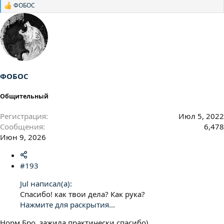
ФОБОС
Р
е
а
к
ц
и
и
:
ФОБОС
Общительный
Регистрация
Июл 5, 2022
Сообщения
6,478
Июн 9, 2026
#193
Jul написал(а):
Спасибо! как твои дела? Как рука?
Нажмите для раскрытия...
Норм Бро, зажила практически,спасибо)