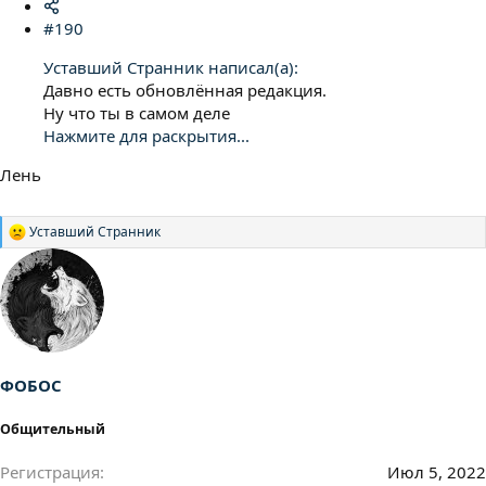
#190
Уставший Странник написал(а):
Давно есть обновлённая редакция.
Ну что ты в самом деле
Нажмите для раскрытия...
Лень
Уставший Странник
Р
е
а
к
ц
и
и
:
ФОБОС
Общительный
Регистрация
Июл 5, 2022