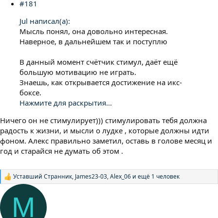
#181
Jul написал(а):
Мысль понял, она довольно интересная.
Наверное, в дальнейшем так и поступлю
В данный момент счётчик стимул, даёт ещё
большую мотивацию не играть.
Знаешь, как открывается достижение на икс-
боксе.
Нажмите для раскрытия...
Ничего он не стимулирует))) стимулировать тебя должна
радость к жизни, и мысли о лудке , которые должны идти
фоном. Алекс правильно заметил, оставь в голове месяц и
год и старайся не думать об этом .
Уставший Странник
,
James23-03
,
Alex_06
и ещё 1 человек
Р
е
а
М
к
ц