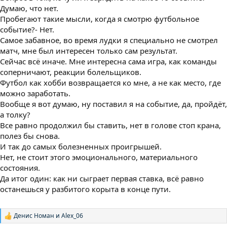
Думаю, что нет.
Пробегают такие мысли, когда я смотрю футбольное
событие?- Нет.
Самое забавное, во время лудки я специально не смотрел
матч, мне был интересен только сам результат.
Сейчас всё иначе. Мне интересна сама игра, как команды
соперничают, реакции болельщиков.
Футбол как хобби возвращается ко мне, а не как место, где
можно заработать.
Вообще я вот думаю, ну поставил я на событие, да, пройдёт,
а толку?
Все равно продолжил бы ставить, нет в голове стоп крана,
полез бы снова.
И так до самых болезненных проигрышей.
Нет, не стоит этого эмоционального, материального
состояния.
Да итог один: как ни сыграет первая ставка, всё равно
останешься у разбитого корыта в конце пути.
Денис Номан
и
Alex_06
Р
е