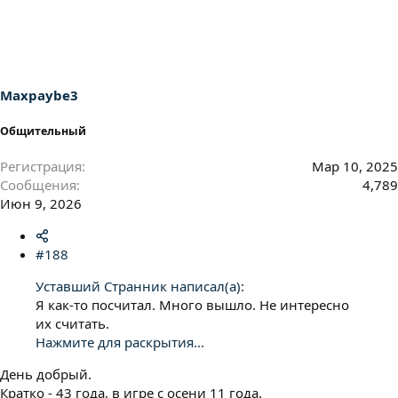
а
к
ц
и
и
:
Maxpaybe3
Общительный
Регистрация
Мар 10, 2025
Сообщения
4,789
Июн 9, 2026
#188
Уставший Странник написал(а):
Я как-то посчитал. Много вышло. Не интересно
их считать.
Нажмите для раскрытия...
День добрый.
Кратко - 43 года, в игре с осени 11 года.