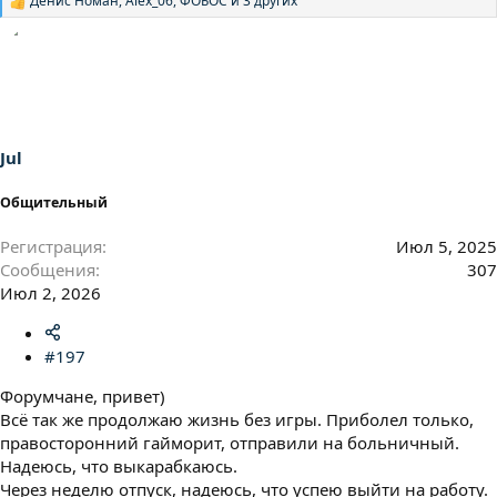
Денис Номан
,
Alex_06
,
ФОБОС
и 3 других
Р
е
а
к
ц
и
и
:
Jul
Общительный
Регистрация
Июл 5, 2025
Сообщения
307
Июл 2, 2026
#197
Форумчане, привет)
Всё так же продолжаю жизнь без игры. Приболел только,
правосторонний гайморит, отправили на больничный.
Надеюсь, что выкарабкаюсь.
Через неделю отпуск, надеюсь, что успею выйти на работу.