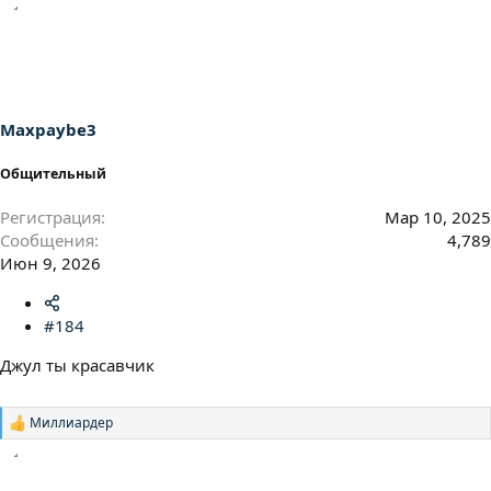
а
к
ц
и
и
:
Maxpaybe3
Общительный
Регистрация
Мар 10, 2025
Сообщения
4,789
Июн 9, 2026
#184
Джул ты красавчик
Миллиардер
Р
е
а
к