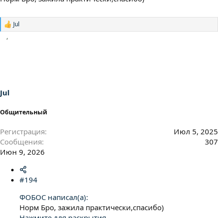
Jul
Р
е
а
к
ц
и
и
:
Jul
Общительный
Регистрация
Июл 5, 2025
Сообщения
307
Июн 9, 2026
#194
ФОБОС написал(а):
Норм Бро, зажила практически,спасибо)
Нажмите для раскрытия...