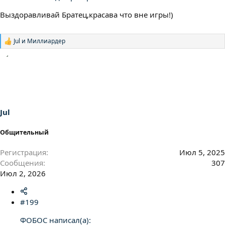
Выздоравливай Братец,красава что вне игры!)
Jul
и
Миллиардер
Р
е
а
к
ц
и
и
:
Jul
Общительный
Регистрация
Июл 5, 2025
Сообщения
307
Июл 2, 2026
#199
ФОБОС написал(а):