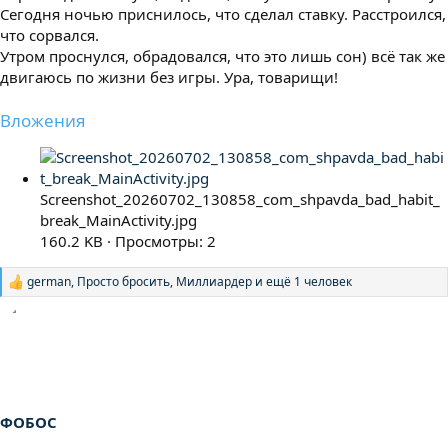
Сегодня ночью приснилось, что сделал ставку. Расстроился,
что сорвался.
Утром проснулся, обрадовался, что это лишь сон) всё так же
двигаюсь по жизни без игры. Ура, товарищи!
Вложения
Screenshot_20260702_130858_com_shpavda_bad_habit_
break_MainActivity.jpg
160.2 KB · Просмотры: 2
german
,
Просто бросить
,
Миллиардер
и ещё 1 человек
Р
е
а
к
ц
и
и
:
ФОБОС