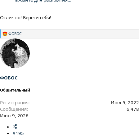
Отлично! Береги себя!
ФОБОС
Р
е
а
к
ц
и
и
:
ФОБОС
Общительный
Регистрация
Июл 5, 2022
Сообщения
6,478
Июн 9, 2026
#195