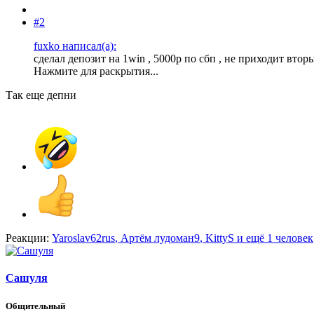
#2
fuxko написал(а):
сделал депозит на 1win , 5000р по сбп , не приходит вто
Нажмите для раскрытия...
Так еще депни
Реакции:
Yaroslav62rus
,
Артём лудоман9
,
KittyS
и ещё 1 человек
Сашуля
Общительный