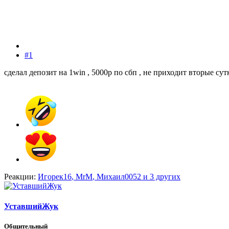
#1
сделал депозит на 1win , 5000р по сбп , не приходит вторые су
Реакции:
Игорек16
,
MrM
,
Михаил0052
и 3 других
УставшийЖук
Общительный