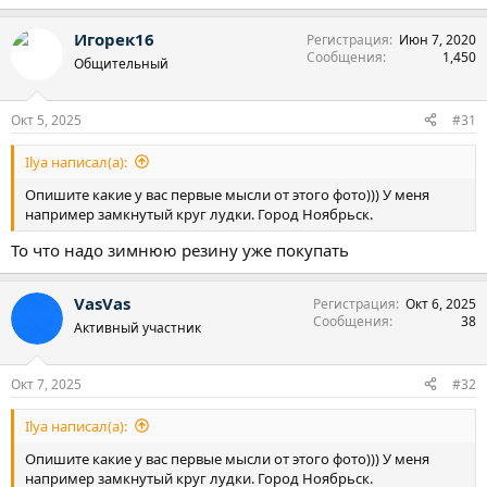
е
а
Игорек16
Регистрация
Июн 7, 2020
к
Сообщения
1,450
ц
Общительный
и
и
:
Окт 5, 2025
#31
Ilya написал(а):
Опишите какие у вас первые мысли от этого фото))) У меня
например замкнутый круг лудки. Город Ноябрьск.
То что надо зимнюю резину уже покупать
VasVas
Регистрация
Окт 6, 2025
Сообщения
38
Активный участник
Окт 7, 2025
#32
Ilya написал(а):
Опишите какие у вас первые мысли от этого фото))) У меня
например замкнутый круг лудки. Город Ноябрьск.