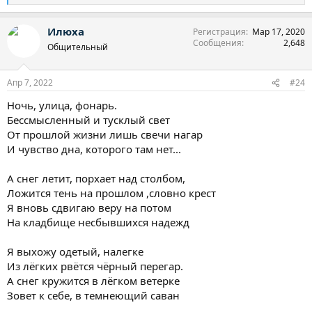
е
а
Илюха
Регистрация
Мар 17, 2020
к
Сообщения
2,648
ц
Общительный
и
и
:
Апр 7, 2022
#24
Ночь, улица, фонарь.
Бессмысленный и тусклый свет
От прошлой жизни лишь свечи нагар
И чувство дна, которого там нет...
А снег летит, порхает над столбом,
Ложится тень на прошлом ,словно крест
Я вновь сдвигаю веру на потом
На кладбище несбывшихся надежд
Я выхожу одетый, налегке
Из лёгких рвётся чёрный перегар.
А снег кружится в лёгком ветерке
Зовет к себе, в темнеющий саван