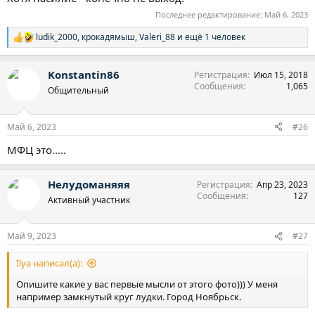
Последнее редактирование:
Май 6, 2023
ludik_2000
,
крокадямыш
,
Valeri_88
и ещё 1 человек
Р
е
а
Konstantin86
Регистрация
Июл 15, 2018
к
Сообщения
1,065
ц
Общительный
и
и
:
Май 6, 2023
#26
МФЦ это.....
Нелудоманяяя
Регистрация
Апр 23, 2023
Сообщения
127
Активный участник
Май 9, 2023
#27
Ilya написал(а):
Опишите какие у вас первые мысли от этого фото))) У меня
например замкнутый круг лудки. Город Ноябрьск.