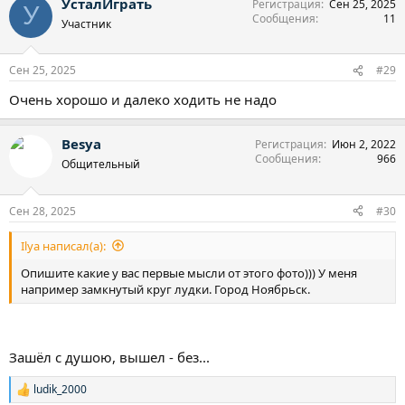
УсталИграть
Регистрация
Сен 25, 2025
к
У
Сообщения
11
ц
Участник
и
и
:
Сен 25, 2025
#29
Очень хорошо и далеко ходить не надо
Besya
Регистрация
Июн 2, 2022
Сообщения
966
Общительный
Сен 28, 2025
#30
Ilya написал(а):
Опишите какие у вас первые мысли от этого фото))) У меня
например замкнутый круг лудки. Город Ноябрьск.
Зашёл с душою, вышел - без...
ludik_2000
Р