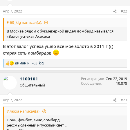
и
:
Апр 7, 2022
#22
F-63_klg написал(а):
В Москве рядом с букмекеркой видел ломбард,назывался
«Залог успеха».Ахахаха
В этот залог успеха ушло все моё золото в 2011 г (((
старая сеть ломбардов
Диман
и
F-63_klg
Р
е
а
1100101
Регистрация
Сен 22, 2019
к
Сообщения
10,878
ц
Общительный
и
и
:
Апр 7, 2022
#23
Илюха написал(а):
Ночь, фонбет ,вино,ломбард...
Бессмысленный и тусклый свет ...