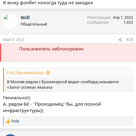
Я вижу фонбет никогда туда не заходил
Still
Регистрация
Апр 1, 2023
Сообщения
1,433
Общительный
Май 9, 2023
#28
Пользователь заблокирован
F-63_klg написал(а):
В Москве рядом с букмекеркой видел ломбард,назывался
«Залог успеха».Ахахаха
Гениально!)
А, рядом БК - "Проходимец" бы, для полной
инфраструктуры))
Fedy
Р
е
а