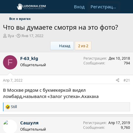
Вход
Регистрация
Все о врагах
Что вы думаете смотря на это фото?
А
Д
Ilya
Янв 17, 2022
в
а
First
Назад
2 из 2
т
т
о
а
р
н
F-63_klg
Регистрация
Дек 10, 2018
F
т
а
Сообщения
794
Общительный
е
ч
м
а
ы
л
Апр 7, 2022
#21
а
В Москве рядом с букмекеркой видел
ломбард,назывался «Залог успеха».Ахахаха
Still
Р
е
а
Сашуля
Регистрация
Апр 17, 2019
к
Сообщения
9,760
ц
Общительный
и