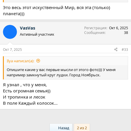
Это весь этот искуственный Мир, вся эта (только)
планета)))
VasVas
Регистрация
Окт 6, 2025
Сообщения
38
Активный участник
Окт 7, 2025
#33
Ilya написал(а):
Опишите какие у вас первые мысли от этого фото))) У меня
например замкнутый круг лудки. Город Ноябрьск.
Я узнал , что у меня,
Есть огромная семья))
И тропинка и лесок
В поле Каждый колосок...
First
Назад
2 из 2