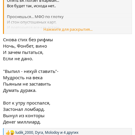
Опять БК ползет в карман...
Все будет так, исхода нет..
Проснешься... МФО по глотку
И стон опустошеных карт.
И повторится все как встарь..
Нажмите для раскрытия...
Фонбет, кредит, вино, ломбард....
Снова стих без рифмы
Ночь, Фонбет, вино
И зачем пытаться,
Если не дано.
"Выпил - нexуй ставить"-
Мудрость на века
Пьяным не заставить
Думать дурака.
Вот к утру проспался,
Застонал ломбард.
Вынул из конторы
Денег миллиард.
ludik_2000
,
Dyra
,
Molodoy
и 4 других
Р