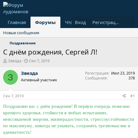
Главная
Форумы
Что нового?
Вход
Пользовател
Регистрация
Новые сообщения
Поздравления
С днём рождения, Сергей Л!
А
Д
Звезда
Сен 7, 2019
в
а
т
т
Звезда
Регистрация
Июл 23, 2019
З
о
а
Сообщения
378
Активный участник
р
н
т
а
е
ч
Сен 7, 2019
#1
м
а
ы
л
Поздравляю вас с днём рождения! В первую очередь пожелаю
а
крепкого здоровья, стойкости в любых испытаниях,
неиссякаемой энергии, жизнерадостности, стрессоустойчивости
по максимуму, никогда не унывать, сохранять трезвомыслие и
адекватность!