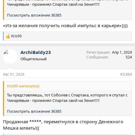
Чинарёвым - променял Спартак свой на Зенит!!!!
Посмотреть вложение 36385
«Из-за желания получить новый импульс в карьере»))))
Kris99
Р
е
а
ArchiBaldy23
Регистрация
Апр 1, 2024
к
Сообщения
524
ц
Общительный
и
и
:
Авг 31, 2024
#3,864
Kris99 написал(а):
Ты представляешь, тот Соболев с Спартака, которого я спутал с
Чинарёвым - променял Спартак свой на Зенит!!!!
Посмотреть вложение 36385
Продажная *****, переметнулся в сторону Денежного
Мешка мляать!((