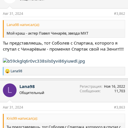
и
и
:
Авг 31, 2024
#3,862
Lana98 написал(а):
Мой краш - актер Павел Чинарёв, звезда МХТ
Ты представляешь, тот Соболев с Спартака, которого я
спутал с Чинарёвым - променял Спартак свой на Зенит!!!!
Lana98
Р
е
а
Lana98
Регистрация
Ноя 16, 2022
к
L
Сообщения
11,703
ц
Общительный
и
и
:
Авг 31, 2024
#3,863
Kris99 написал(а):
Ты представляешь, тот Соболев с Спартака, которого я спутал с