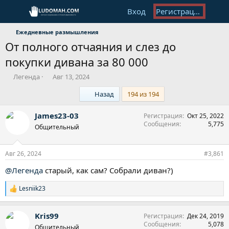
Вход
Регистрация
Ежедневные размышления
От полного отчаяния и слез до
покупки дивана за 80 000
А
Д
Легенда
Авг 13, 2024
в
а
First
Назад
194 из 194
т
т
о
а
р
н
James23-03
Регистрация
Окт 25, 2022
т
а
Сообщения
5,775
Общительный
е
ч
м
а
ы
л
Авг 26, 2024
#3,861
а
@Легенда
старый, как сам? Собрали диван?)
Lesniik23
Р
е
а
Kris99
Регистрация
Дек 24, 2019
к
Сообщения
5,078
ц
Общительный