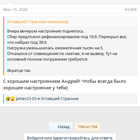
и
:
Июн 16, 2026
#3,866
Уставший Странник написал(а):
Вчера вечером настроение поднялось.
Сбер предложил рефинансирование под 19.9. Перекрыл все,
что набрал под 39.9.
Нагрузка уменьшилась ежемесячная тысяч на 5.
Отказался от совмещения по сметам, я не вывезу. Тут на
основной полное погружение требуется.
Вкратце так.
С хорошим настроением Андрей! Чтобы всегда было
хорошее настроение у тебя)
James23-03
и
Уставший Странник
Р
е
а
к
ц
и
First
Назад
194 из 194
и
:
Войдите или зарегистрируйтесь для ответа.