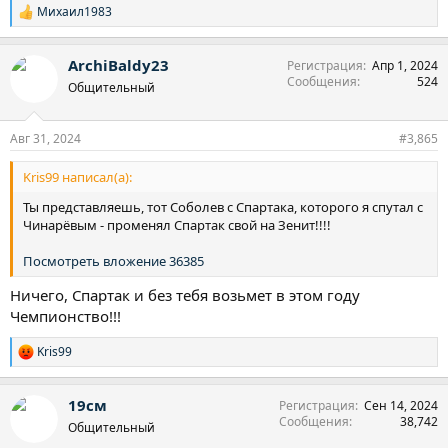
Михаил1983
Р
е
а
ArchiBaldy23
Регистрация
Апр 1, 2024
к
Сообщения
524
ц
Общительный
и
и
:
Авг 31, 2024
#3,865
Kris99 написал(а):
Ты представляешь, тот Соболев с Спартака, которого я спутал с
Чинарёвым - променял Спартак свой на Зенит!!!!
Посмотреть вложение 36385
Ничего, Спартак и без тебя возьмет в этом году
Чемпионство!!!
Kris99
Р
е
а
19см
Регистрация
Сен 14, 2024
к
Сообщения
38,742
ц
Общительный
и