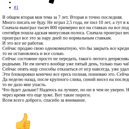
#1
В общем вторая моя тема за 7 лет. Вторая и точно последняя.
Много писать не буду. Не играл 2,5 года, не пил 10 лет, а тут в 
Сначала выиграл тысяч 800 примерно все на ставках на все под
сентября пошла адская минусовая полоса. Сначала проиграл вес
проиграл все это за пару дней по нормальным ставкам.
И это все не работая.
Сейчас продаю свою однокомнатную, что бы закрыть все кредиты
то не остановлюсь и все солью.
Сейчас состояние просто не передать, такого лютого депрясняк
родными. Не ем ничего вообще уже пятый день, только пью чай 
Сейчас опять ищу способы отказаться от игр навсегда, уже удал
Эти блокировки конечно все ересь полная, понимаю это. Сейч
Да неделю назад, после крупного слива, синий висел на последн
то не дало мне упасть.
Что будет дальше? Надеюсь на лучшее, но ни в чем не уверен. Н
через время что еще хуже. Вот такие пироги.
Всем всего доброго, спасибо за внимание.