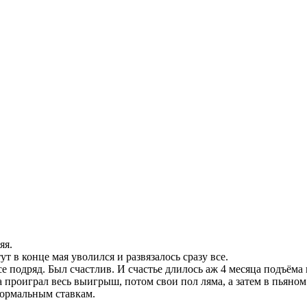
яя.
тут в конце мая уволился и развязалось сразу все.
се подряд. Был счастлив. И счастье длилось аж 4 месяца подъёма
а проиграл весь выигрыш, потом свои пол ляма, а затем в пьяном
 нормальным ставкам.