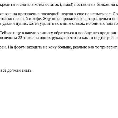
едиты и сначала хотел остаток (ляма3) поставить в банком на к
рясняка на протяжение последней недели я еще не испытывал. Со
олько пью чай и кофе. Жду пока продастся квартира, деньги ост
е удалил цупис, хотел удалить ак в лиге ставок, но они его там 
 Сейчас ищу в какую клинику обратиться и вообще что предприн
оследнем 22 этаже на одних руках, но что то как то подтянулся 
ен. На форум заходить не хочу больше, реально как то тригерит, 
 всё должен знать.