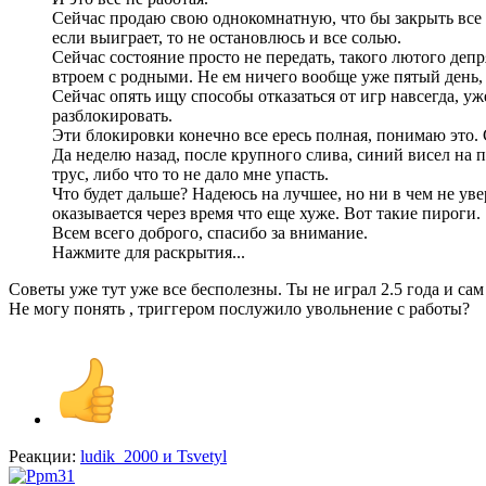
Сейчас продаю свою однокомнатную, что бы закрыть все кр
если выиграет, то не остановлюсь и все солью.
Сейчас состояние просто не передать, такого лютого деп
втроем с родными. Не ем ничего вообще уже пятый день, т
Сейчас опять ищу способы отказаться от игр навсегда, уж
разблокировать.
Эти блокировки конечно все ересь полная, понимаю это.
Да неделю назад, после крупного слива, синий висел на п
трус, либо что то не дало мне упасть.
Что будет дальше? Надеюсь на лучшее, но ни в чем не увер
оказывается через время что еще хуже. Вот такие пироги.
Всем всего доброго, спасибо за внимание.
Нажмите для раскрытия...
Советы уже тут уже все бесполезны. Ты не играл 2.5 года и сам
Не могу понять , триггером послужило увольнение с работы?
Реакции:
ludik_2000
и
Tsvetyl