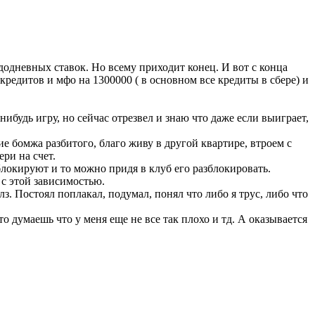
ждодневных ставок. Но всему приходит конец. И вот с конца
кредитов и мфо на 1300000 ( в основном все кредиты в сбере) и
ибудь игру, но сейчас отрезвел и знаю что даже если выиграет,
е бомжа разбитого, благо живу в другой квартире, втроем с
ри на счет.
 блокируют и то можно придя в клуб его разблокировать.
с этой зависимостью.
лз. Постоял поплакал, подумал, понял что либо я трус, либо что
то думаешь что у меня еще не все так плохо и тд. А оказывается