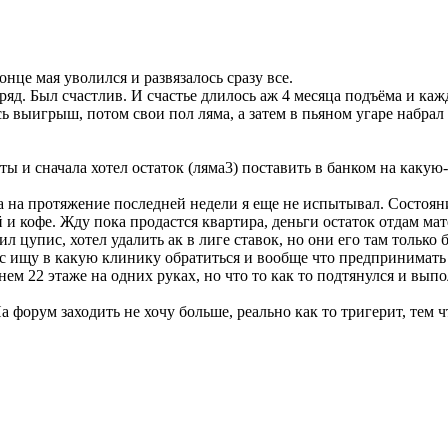
конце мая уволился и развязалось сразу все.
ряд. Был счастлив. И счастье длилось аж 4 месяца подъёма и ка
ь выигрыш, потом свои пол ляма, а затем в пьяном угаре набрал 
 и сначала хотел остаток (ляма3) поставить в банком на какую-н
а на протяжение последней недели я еще не испытывал. Состояни
и кофе. Жду пока продастся квартира, деньги остаток отдам мате
ил цупис, хотел удалить ак в лиге ставок, но они его там только
ас ищу в какую клинику обратиться и вообще что предпринимать 
ем 22 этаже на одних руках, но что то как то подтянулся и выпо
а форум заходить не хочу больше, реально как то тригерит, тем ч