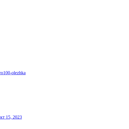
ro100-olezhka
кт 15, 2023