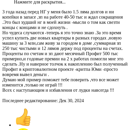
Нажмите для раскрытия...
3 года назад перед НГ у меня было 1.5 ляма долгов и ни
копейки в запасе ,зп на работе 40-50 тыс и ждал сокращения
.Это был худший нг в моей жизни -мысли о том как свезти
концы с концами и не сдохнуть .
Но чудеса случаются -теперь я это точно знаю .За это время
успел купить две новых квартиры в разных городах ,новую
машину за 3 млн,сам живу за городом в доме ,суммарная зп
250 тыс чистыми и 12 лямов держу под проценты на счетах.
Проценты по счетам и зп дают месячный Профит 500 тыс
примерно,и годовые премии на 2 х работах помогли мне это
сделать .Ну и наверное толчок к накоплению был полученный
Профит в криптовалютном проекте -критпа Юми -просто
вовремя вывел деньги .
Думаю мой пример поможет тебе поверить ,что все может
изменится ,только не играй !!!
Всех с наступающим и избавления от лудки навсегда !!!
Последнее редактирование:
Дек 30, 2024