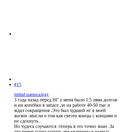
#15
mrlud написал(а):
3 года назад перед НГ у меня было 1.5 ляма долгов
и ни копейки в запасе ,зп на работе 40-50 тыс и
ждал сокращения .Это был худший нг в моей
жизни -мысли о том как свезти концы с концами и
не сдохнуть .
Но чудеса случаются -теперь я это точно знаю .За
это время успел купить две квартиры в разных