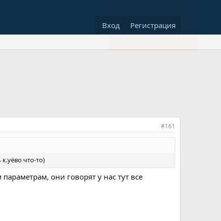
Вход
Регистрация
#161
 к.уёво что-то)
параметрам, они говорят у нас тут все