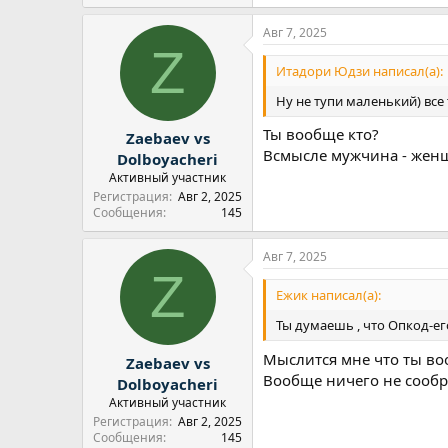
Авг 7, 2025
Z
Итадори Юдзи написал(а):
Ну не тупи маленький) все
Ты вообще кто?
Zaebaev vs
Всмысле мужчина - женщи
Dolboyacheri
Активный участник
Регистрация
Авг 2, 2025
Сообщения
145
Авг 7, 2025
Z
Ежик написал(а):
Ты думаешь , что Опкод-е
Мыслится мне что ты во
Zaebaev vs
Вообще ничего не сообр
Dolboyacheri
Активный участник
Регистрация
Авг 2, 2025
Сообщения
145