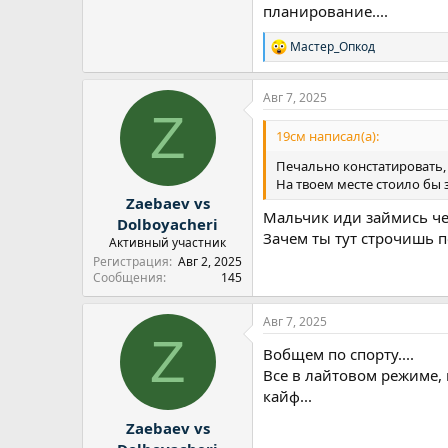
планирование....
Мастер_Опкод
Р
е
а
Авг 7, 2025
к
Z
ц
и
19см написал(а):
и
:
Печально констатировать,
На твоем месте стоило бы 
Zaebaev vs
Мальчик иди займись че
Dolboyacheri
Зачем ты тут строчишь п
Активный участник
Регистрация
Авг 2, 2025
Сообщения
145
Авг 7, 2025
Z
Вобщем по спорту....
Все в лайтовом режиме, 
кайф...
Zaebaev vs