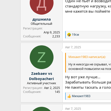
Д
Один не пьёт и возводит
и
и
стандартную нагрузку, к
:
мне кажется вы поймёте 
душнила
Общительный
Регистрация
Апр 9, 2025
19см
Р
Сообщения
2,233
е
а
Авг 7, 2025
к
Z
ц
и
Михаил1983 написал(а):
и
:
Ну я никогда не скрывал, 
основной повысили на пози
Zaebaev vs
Ну вот уже лучше...
Dolboyacheri
Зарабатывать больше раз
Активный участник
Не пакеты таскать а голо
Регистрация
Авг 2, 2025
Сообщения
145
Михаил1983
Р
е
а
Авг 7, 2025
к