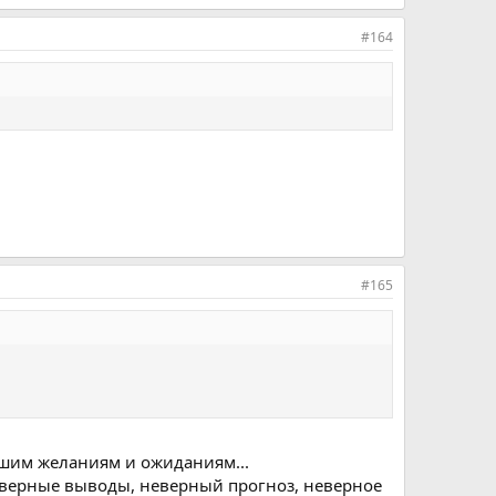
#164
#165
вашим желаниям и ожиданиям...
еверные выводы, неверный прогноз, неверное