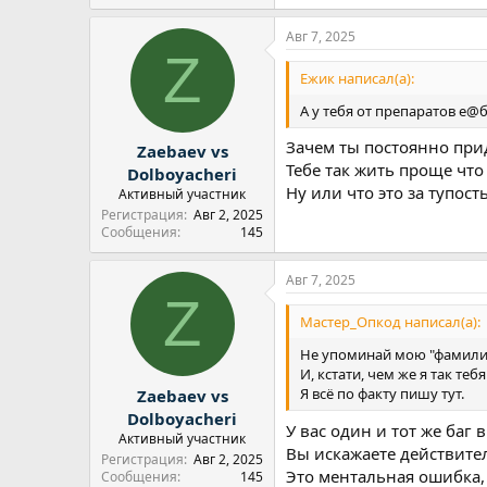
Авг 7, 2025
Z
Ежик написал(а):
А у тебя от препаратов е@
Зачем ты постоянно при
Zaebaev vs
Тебе так жить проще что
Dolboyacheri
Ну или что это за тупост
Активный участник
Регистрация
Авг 2, 2025
Сообщения
145
Авг 7, 2025
Z
Мастер_Опкод написал(а):
Не упоминай мою "фамилию
И, кстати, чем же я так теб
Я всё по факту пишу тут.
Zaebaev vs
Dolboyacheri
У вас один и тот же баг в
Активный участник
Вы искажаете действител
Регистрация
Авг 2, 2025
Это ментальная ошибка,
Сообщения
145