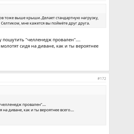
тов тоже выше крыши. Делает стандартную нагрузку,
 Селтиком, мне кажется вы поймёте друг друга.
 пошутить "челленедж провален"....
 молотят сидя на диване, как и ты вероятнее
#172
челленедж провален"....
а диване, как и ты вероятнее всего....