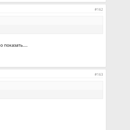
#162
 показать....
#163