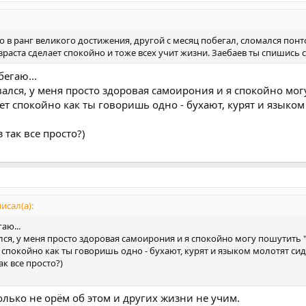
то в ранг великого достижения, другой с месяц побегал, сломался пон
раста сделает спокойно и тоже всех учит жизни. Заебаев ты спишись с
бегаю...
ался, у меня просто здоровая самоирония и я спокойно могу
ет спокойно как ты говоришь одно - бухают, курят и языком
 так все просто?)
исал(а):
аю...
ся, у меня просто здоровая самоирония и я спокойно могу пошутить "
спокойно как ты говоришь одно - бухают, курят и языком молотят сидя н
ак все просто?)
только не орём об этом и других жизни не учим.