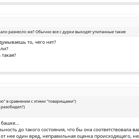
бало разнесло же? Обычно все с дурки выходят упитанные такие
думываешь то, чего нет?
 ли?
ь такая?
" в сравнении с этими "товарищами")
я разобидел?)
 башке...
ьность до такого состояния, что бы она соответствовала 
 от нее один вред, неправильная оценка происходящего, н