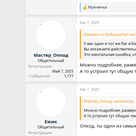
Мужчинка
Р
е
а
Авг 7, 2025
к
ц
и
Zaebaev vs Dolboyacheri нап
и
:
У вас один и тот же баг в ба
Вы искажаете действительн
Это ментальная ошибка, от
Мастер_Опкод
Общительный
Можно подробнее, развёр
Регистрация
А то устроил тут общую 
Май 7, 2025
Сообщения
1,777
Авг 7, 2025
Мастер_Опкод написал(а):
Можно подробнее, развёрну
А то устроил тут общую те
Ежик
Опкод, ты один из самых
Общительный
Регистрация