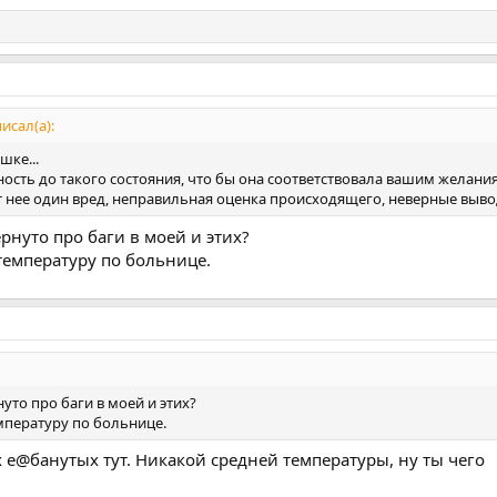
исал(а):
шке...
ость до такого состояния, что бы она соответствовала вашим желания
 нее один вред, неправильная оценка происходящего, неверные вывод
нуто про баги в моей и этих?
температуру по больнице.
то про баги в моей и этих?
мпературу по больнице.
 е@банутых тут. Никакой средней температуры, ну ты чего