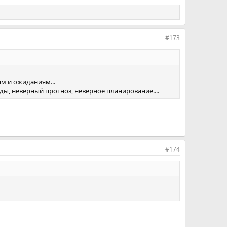
#173
м и ожиданиям...
ы, неверный прогноз, неверное планирование....
#174