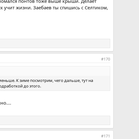
 сломался понтов тоже выше крыши. Делает
х учит жизни. Заебаев ты спишись с Селтиком,
#170
меньше. К зиме посмотрим, чего дальше, тут на
одработкой до этого.
о....
#171