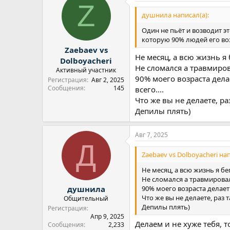
Z
ц
и
душнила написал(а):
и
:
Один не пьёт и возводит э
которую 90% людей его воз
Zaebaev vs
Не месяц, а всю жизнь я 
Dolboyacheri
Не сломался а травмиров
Активный участник
90% моего возраста дела
Регистрация
Авг 2, 2025
Сообщения
145
всего....
Что же вы не делаете, раз
Депилы плять)
Авг 7, 2025
Д
Zaebaev vs Dolboyacheri нап
Не месяц, а всю жизнь я бег
Не сломался а травмировал
90% моего возраста делает 
душнила
Что же вы не делаете, раз т
Общительный
Депилы плять)
Регистрация
Апр 9, 2025
Делаем и не хуже тебя, 
Сообщения
2,233