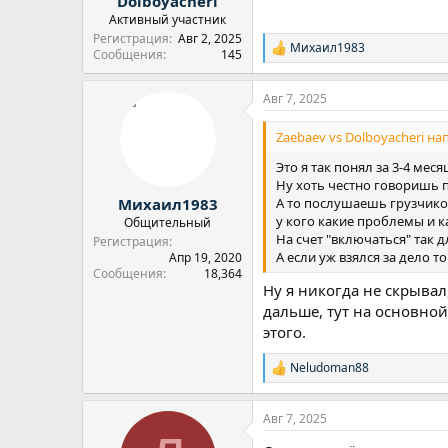
Dolboyacheri
Активный участник
Регистрация
Авг 2, 2025
Михаил1983
Р
Сообщения
145
е
а
Авг 7, 2025
к
ц
и
Zaebaev vs Dolboyacheri нап
и
:
Это я так понял за 3-4 месяц
Ну хоть честно говоришь п
А то послушаешь грузчиков,
Михаил1983
у кого какие проблемы и ка
Общительный
На счет "включаться" так 
Регистрация
А если уж взялся за дело то
Апр 19, 2020
Сообщения
18,364
Ну я никогда не скрывал
дальше, тут на основной
этого.
Neludoman88
Р
е
а
Авг 7, 2025
к
ц