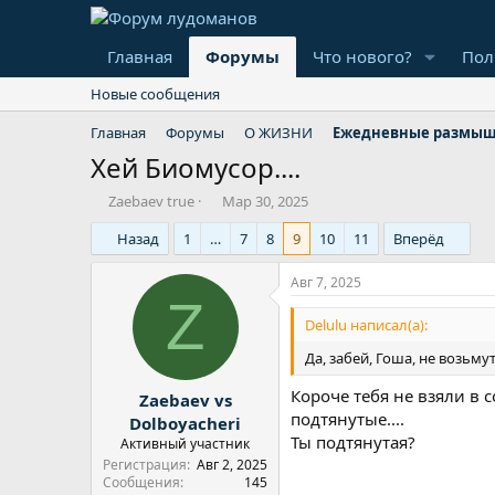
Главная
Форумы
Что нового?
Пол
Новые сообщения
Главная
Форумы
О ЖИЗНИ
Ежедневные размы
Хей Биомусор....
А
Д
Zaebaev true
Мар 30, 2025
в
а
Назад
1
…
7
8
9
10
11
Вперёд
т
т
о
а
р
н
Авг 7, 2025
т
а
Z
е
ч
Delulu написал(а):
м
а
Да, забей, Гоша, не возьму
ы
л
а
Короче тебя не взяли в 
Zaebaev vs
подтянутые....
Dolboyacheri
Ты подтянутая?
Активный участник
Регистрация
Авг 2, 2025
Сообщения
145