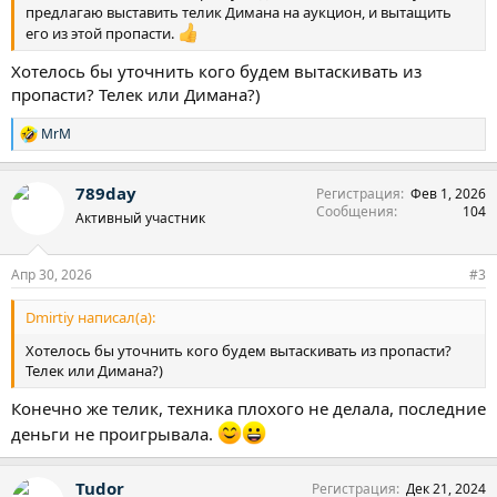
предлагаю выставить телик Димана на аукцион, и вытащить
его из этой пропасти.
Хотелось бы уточнить кого будем вытаскивать из
пропасти? Телек или Димана?)
MrM
Р
е
а
789day
Регистрация
Фев 1, 2026
к
Сообщения
104
ц
Активный участник
и
и
:
Апр 30, 2026
#3
Dmirtiy написал(а):
Хотелось бы уточнить кого будем вытаскивать из пропасти?
Телек или Димана?)
Конечно же телик, техника плохого не делала, последние
деньги не проигрывала.
Tudor
Регистрация
Дек 21, 2024