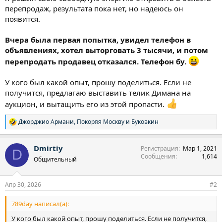
перепродаж, результата пока нет, но надеюсь он
появится.
Вчера была первая попытка, увидел телефон в
объявлениях, хотел выторговать 3 тысячи, и потом
перепродать продавец отказался. Телефон бу.
У кого был какой опыт, прошу поделиться. Если не
получится, предлагаю выставить телик Димана на
аукцион, и вытащить его из этой пропасти.
Джорджио Армани
,
Покоряя Москву
и
Буковкин
Р
е
а
Dmirtiy
Регистрация
Мар 1, 2021
к
D
Сообщения
1,614
ц
Общительный
и
и
:
Апр 30, 2026
#2
789day написал(а):
У кого был какой опыт, прошу поделиться. Если не получится,