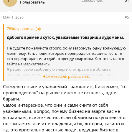
Сообщения
51
ц
Пользователь
и
и
:
Май 1, 2026
#5
789day написал(а):
Доброго времени суток, уважаемые товарищи лудоманы.
Не судите пожалуйста строго, хочу затронуть одну волнующую
меня тему. Есть люди, которые перепродают машины, есть те
кто перепродает или сдаёт в аренду квартиры. Кто-то пытается
зайти на маркетплейсы.
Я решил свою свободную энергию отправить в область
перепродаж, результата пока нет, но надеюсь он появится.
Нажмите для раскрытия...
Вчера была первая попытка, увидел телефон в
Спекулянт нынче уважаемый гражданин, бизнесмен, "от
объявлениях, хотел выторговать 3 тысячи, и потом
производителя" на рынке ничего не осталось, одни
перепродать продавец отказался. Телефон бу.
барыги.
Самое интересное, что они и сами считают себя
У кого был какой опыт, прошу поделиться. Если не получится,
уважаемыми. Вопрос, почему бизнес на азарте вас не
предлагаю выставить телик Димана на аукцион, и вытащить
устраивает, всё же честно, если обманом покупателя это
его из этой пропасти.
не считается значит и владельцы бк, лотереи, казино и
т.д. это кристально честные люди, ведущие бизнес в