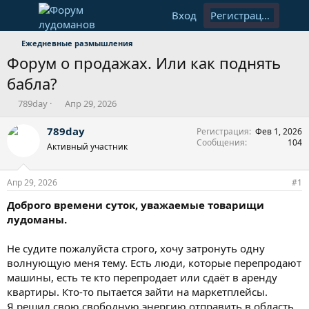
Вход
Регистрация
Ежедневные размышления
Форум о продажах. Или как поднять
бабла?
А
Д
789day
Апр 29, 2026
в
а
т
т
789day
Регистрация
Фев 1, 2026
о
а
Сообщения
104
Активный участник
р
н
т
а
е
ч
Апр 29, 2026
#1
м
а
ы
л
Доброго времени суток, уважаемые товарищи
а
лудоманы.
Не судите пожалуйста строго, хочу затронуть одну
волнующую меня тему. Есть люди, которые перепродают
машины, есть те кто перепродает или сдаёт в аренду
квартиры. Кто-то пытается зайти на маркетплейсы.
Я решил свою свободную энергию отправить в область