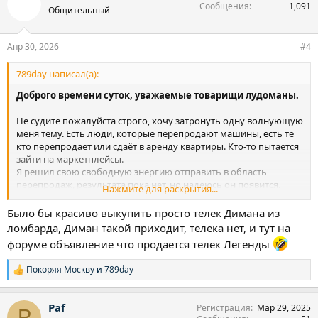
Сообщения
1,091
Общительный
Апр 30, 2026
#4
789day написал(а):
Доброго времени суток, уважаемые товарищи лудоманы.
Не судите пожалуйста строго, хочу затронуть одну волнующую
меня тему. Есть люди, которые перепродают машины, есть те
кто перепродает или сдаёт в аренду квартиры. Кто-то пытается
зайти на маркетплейсы.
Я решил свою свободную энергию отправить в область
перепродаж, результата пока нет, но надеюсь он появится.
Нажмите для раскрытия...
Вчера была первая попытка, увидел телефон в
Было бы красиво выкупить просто телек Димана из
объявлениях, хотел выторговать 3 тысячи, и потом
ломбарда, Диман такой приходит, телека нет, и тут на
перепродать продавец отказался. Телефон бу.
форуме объявление что продается телек Легенды
У кого был какой опыт, прошу поделиться. Если не получится,
Покоряя Москву
и
789day
Р
предлагаю выставить телик Димана на аукцион, и вытащить
е
его из этой пропасти.
а
Paf
Регистрация
Мар 29, 2025
к
P