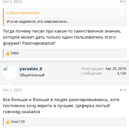
Окт 2, 2023
#12
LiOpus написал(а):
И и не надеялся, это невозможно.
Тогда почему писал про какое-то таинственное знание,
которое может дать только один пользователь этого
форума? Разочаровался?
SK86
Р
е
а
yaroslav_0
Регистрация
Авг 29, 2019
к
Сообщения
3,126
ц
Общительный
и
и
:
Окт 2, 2023
#13
Все больше и больше в людях разочаровываюсь, хотя
постоянно хочу верить в лучшее. Циферка лютый
говноед оказался
Олег139
Р
е