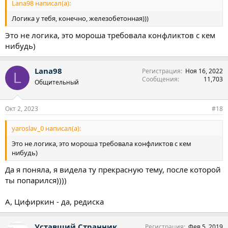
Lana98 написал(а):
Логика у тебя, конечно, железобетонная)))
Это не логика, это мороша требовала конфликтов с кем
нибудь)
Lana98
Регистрация
Ноя 16, 2022
L
Сообщения
11,703
Общительный
Окт 2, 2023
#18
yaroslav_0 написал(а):
Это не логика, это мороша требовала конфликтов с кем
нибудь)
Да я поняла, я видела ту прекрасную тему, после которой
ты попарился))))
А, Цифиркин - да, редиска
Уставший Странник
Регистрация
Фев 5, 2019