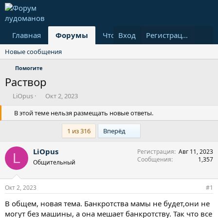
Главная
Форумы
Что нового?
Вход
Пользовател
Регистрация
Новые сообщения
Помогите
Раствор
А
Д
LiOpus
Окт 2, 2023
в
а
т
В этой теме нельзя размещать новые ответы.
т
о
а
р
н
Last
1 из 316
Вперёд
т
а
е
ч
LiOpus
Регистрация
Авг 11, 2023
L
м
а
Сообщения
1,357
Общительный
ы
л
а
Окт 2, 2023
#1
В общем, новая тема. Банкротства мамы не будет,они не
могут без машины, а она мешает банкротству. Так что все