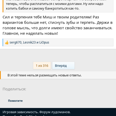
теперь, чтобы расплатиться с моими долгами. Ну или надо
копить бабки и самому банкротиться как-то.
Сил и терпения тебе Миш и твоим родителям! Раз
вариантов больше нет, стиснуть зубы и терпеть. Держи в
голове мысль, что долги имеют свойство заканчиваться.
Главное, не наделать новых!
serg670
,
Lesnik23
и
LiOpus
Р
е
а
к
ц
и
Last
1 из 316
Вперёд
и
:
В этой теме нельзя размещать новые ответы.
Поделиться:
Помогите
Игровая зависимость. Форум лудоманов.