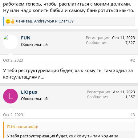
работаем теперь, чтобы расплатиться с моими долгами.
Ну или надо копить бабки и самому банкротиться как-то.
Ленивец
,
AndreyMSK
и
Олег139
Р
е
а
FUN
Регистрация
Сен 11, 2023
к
Сообщения
7,327
ц
Общительный
и
и
:
Окт 2, 2023
#2
У тебя реструктуризация будет, хз к кому ты там ходил за
консультациями...
LiOpus
Регистрация
Авг 11, 2023
L
Сообщения
1,357
Общительный
Окт 2, 2023
#3
FUN написал(а):
У тебя реструктуризация будет, хз к кому ты там ходил за