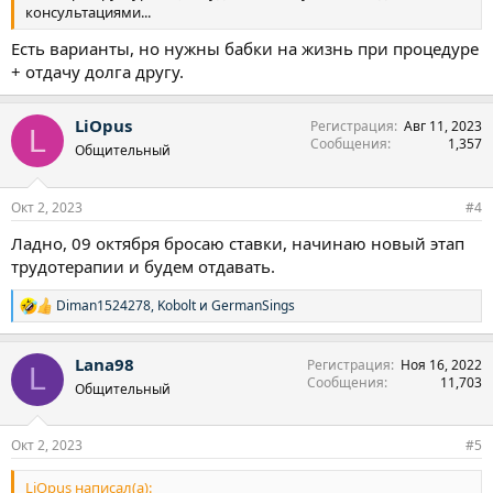
консультациями...
Есть варианты, но нужны бабки на жизнь при процедуре
+ отдачу долга другу.
LiOpus
Регистрация
Авг 11, 2023
L
Сообщения
1,357
Общительный
Окт 2, 2023
#4
Ладно, 09 октября бросаю ставки, начинаю новый этап
трудотерапии и будем отдавать.
Diman1524278
,
Kobolt
и
GermanSings
Р
е
а
Lana98
Регистрация
Ноя 16, 2022
к
L
Сообщения
11,703
ц
Общительный
и
и
:
Окт 2, 2023
#5
LiOpus написал(а):