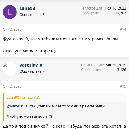
а
Lana98
Регистрация
Ноя 16, 2022
к
L
Сообщения
11,703
ц
Общительный
и
и
:
Окт 2, 2023
#14
@yaroslav_0
, так у тебя ж и без того с ним рамсы были
ЛиоПупс меня игнорит(((
yaroslav_0
Регистрация
Авг 29, 2019
Сообщения
3,126
Общительный
Окт 2, 2023
#15
Lana98 написал(а):
@yaroslav_0
, так у тебя ж и без того с ним рамсы были
ЛиоПупс меня игнорит(((
Да то я под синичкой на кого нибудь понаезжать хотел, а