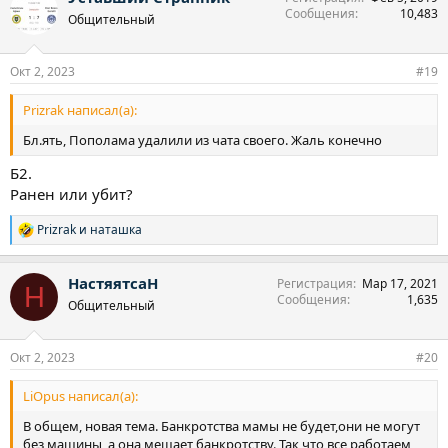
Сообщения
10,483
Общительный
Окт 2, 2023
#19
Prizrak написал(а):
Бл.ять, Пополама удалили из чата своего. Жаль конечно
Б2.
Ранен или убит?
Prizrak
и
наташка
Р
е
а
НастяятсаН
Регистрация
Мар 17, 2021
к
Н
Сообщения
1,635
ц
Общительный
и
и
:
Окт 2, 2023
#20
LiOpus написал(а):
В общем, новая тема. Банкротства мамы не будет,они не могут
без машины, а она мешает банкротству. Так что все работаем