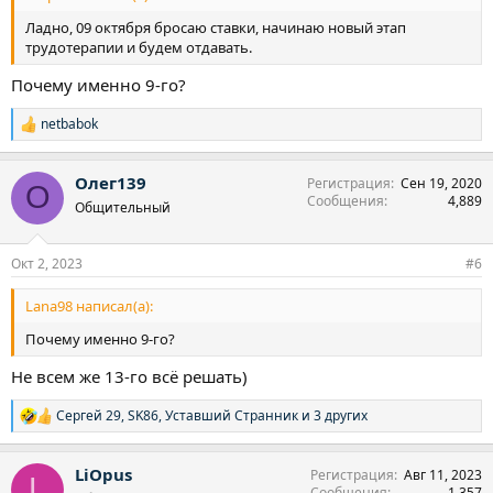
Ладно, 09 октября бросаю ставки, начинаю новый этап
трудотерапии и будем отдавать.
Почему именно 9-го?
netbabok
Р
е
а
Олег139
Регистрация
Сен 19, 2020
к
О
Сообщения
4,889
ц
Общительный
и
и
:
Окт 2, 2023
#6
Lana98 написал(а):
Почему именно 9-го?
Не всем же 13-го всё решать)
Сергей 29
,
SK86
,
Уставший Странник
и 3 других
Р
е
а
LiOpus
Регистрация
Авг 11, 2023
к
L
Сообщения
1,357
ц