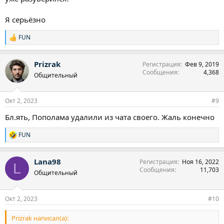
Я серьёзно
FUN
Р
е
а
Prizrak
Регистрация
Фев 9, 2019
к
Сообщения
4,368
ц
Общительный
и
и
:
Окт 2, 2023
#9
Бл.ять, Пополама удалили из чата своего. Жаль конечно
FUN
Р
е
а
Lana98
Регистрация
Ноя 16, 2022
к
L
Сообщения
11,703
ц
Общительный
и
и
:
Окт 2, 2023
#10
Prizrak написал(а):