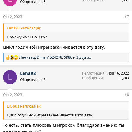
Общительный
и
и
:
Окт 2, 2023
#7
Lana98 написал(а):
Почему именно 9-го?
Цикл годичной игры заканчивается в эту дату.
Ленивец
,
Diman1524278
,
SK86
и 2 других
Р
е
а
Lana98
Регистрация
Ноя 16, 2022
к
L
Сообщения
11,703
ц
Общительный
и
и
:
Окт 2, 2023
#8
LiOpus написал(а):
Цикл годичной игры заканчивается в эту дату.
То есть, стать плюсовым игроком благодаря знанию ты
уже разуверился?