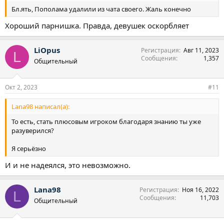
Бл.ять, Пополама удалили из чата своего. Жаль конечно
Хороший парнишка. Правда, девушек оскорбляет
LiOpus
Регистрация
Авг 11, 2023
L
Сообщения
1,357
Общительный
Окт 2, 2023
#11
Lana98 написал(а):
То есть, стать плюсовым игроком благодаря знанию ты уже
разуверился?
Я серьёзно
И и не надеялся, это невозможно.
Lana98
Регистрация
Ноя 16, 2022
L
Сообщения
11,703
Общительный