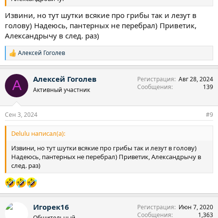
Извини, но тут шутки всякие про грибы так и лезут в
голову) Надеюсь, пантерных не перебрал) Приветик,
Александрычу в след. раз)
Алексей Гоголев
Р
е
а
Алексей Гоголев
Регистрация
Авг 28, 2024
к
А
Сообщения
139
ц
Активный участник
и
и
:
Сен 3, 2024
#9
Delulu написал(а):
Извини, но тут шутки всякие про грибы так и лезут в голову)
Надеюсь, пантерных не перебрал) Приветик, Александрычу в
след. раз)
Игорек16
Регистрация
Июн 7, 2020
Сообщения
1,363
Общительный