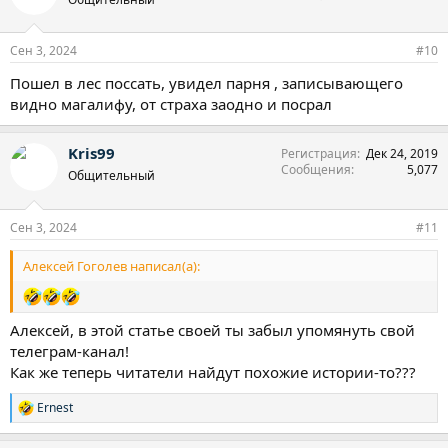
Сен 3, 2024
#10
Пошел в лес поссать, увидел парня , записывающего
видно магалифу, от страха заодно и посрал
Kris99
Регистрация
Дек 24, 2019
Сообщения
5,077
Общительный
Сен 3, 2024
#11
Алексей Гоголев написал(а):
Алексей, в этой статье своей ты забыл упомянуть свой
телеграм-канал!
Как же теперь читатели найдут похожие истории-то???
Ernest
Р
е
а