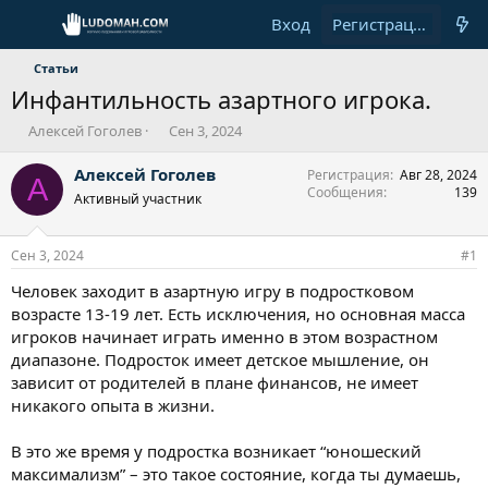
Вход
Регистрация
Статьи
Инфантильность азартного игрока.
А
Д
Алексей Гоголев
Сен 3, 2024
в
а
т
т
Алексей Гоголев
Регистрация
Авг 28, 2024
А
о
а
Сообщения
139
Активный участник
р
н
т
а
е
ч
Сен 3, 2024
#1
м
а
ы
л
Человек заходит в азартную игру в подростковом
а
возрасте 13-19 лет. Есть исключения, но основная масса
игроков начинает играть именно в этом возрастном
диапазоне. Подросток имеет детское мышление, он
зависит от родителей в плане финансов, не имеет
никакого опыта в жизни.
В это же время у подростка возникает “юношеский
максимализм” – это такое состояние, когда ты думаешь,