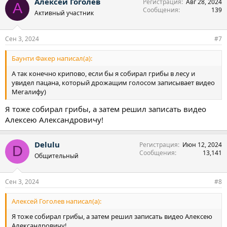
Алексей Гоголев
Регистрация
Авг 28, 2024
А
Сообщения
139
Активный участник
Сен 3, 2024
#7
Баунти Факер написал(а):
А так конечно крипово, если бы я собирал грибы в лесу и
увидел пацана, который дрожащим голосом записывает видео
Мегалифу)
Я тоже собирал грибы, а затем решил записать видео
Алексею Александровичу!
Delulu
Регистрация
Июн 12, 2024
D
Сообщения
13,141
Общительный
Сен 3, 2024
#8
Алексей Гоголев написал(а):
Я тоже собирал грибы, а затем решил записать видео Алексею
Александровичу!