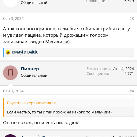
Сообщения
6,619
Общительный
Сен 3, 2024
#3
А так конечно крипово, если бы я собирал грибы в лесу
и увидел пацана, который дрожащим голосом
записывает видео Мегалифу)
Tsvetyl
и
Delulu
Р
е
а
Пионер
Регистрация
Июл 4, 2024
к
П
Сообщения
2,771
ц
Общительный
и
и
:
Сен 3, 2024
#4
Баунти Факер написал(а):
Если честно, то ты и так похож на какого то мальчика)
Он не похож, он и есть пи. з. дюк!