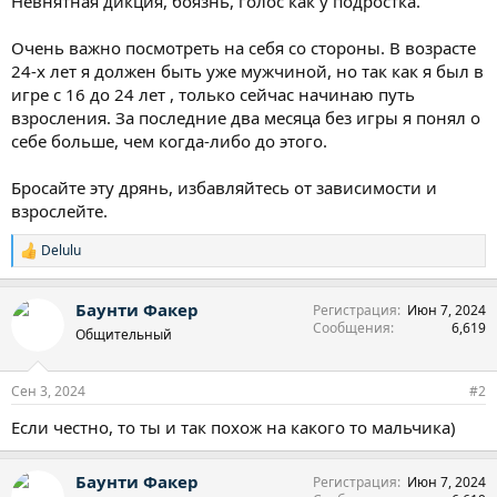
Невнятная дикция, боязнь, голос как у подростка.
Очень важно посмотреть на себя со стороны. В возрасте
24-х лет я должен быть уже мужчиной, но так как я был в
игре с 16 до 24 лет , только сейчас начинаю путь
взросления. За последние два месяца без игры я понял о
себе больше, чем когда-либо до этого.
Бросайте эту дрянь, избавляйтесь от зависимости и
взрослейте.
Delulu
Р
е
а
Баунти Факер
Регистрация
Июн 7, 2024
к
Сообщения
6,619
ц
Общительный
и
и
:
Сен 3, 2024
#2
Если честно, то ты и так похож на какого то мальчика)
Баунти Факер
Регистрация
Июн 7, 2024