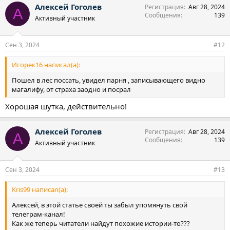
Алексей Гоголев
Регистрация
Авг 28, 2024
к
А
Сообщения
139
ц
Активный участник
и
и
:
Сен 3, 2024
#12
Игорек16 написал(а):
Пошел в лес поссать, увидел парня , записывающего видно
магалифу, от страха заодно и посрал
Хорошая шутка, действительно!
Алексей Гоголев
Регистрация
Авг 28, 2024
А
Сообщения
139
Активный участник
Сен 3, 2024
#13
Kris99 написал(а):
Алексей, в этой статье своей ты забыл упомянуть свой
телеграм-канал!
Как же теперь читатели найдут похожие истории-то???