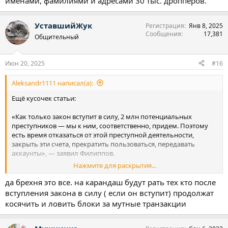
именами, фамилиями и адресами 30 тыс. дропперов.
УставшийЖук
Регистрация
Янв 8, 2025
Сообщения
17,381
Общительный
Июн 20, 2025
#16
Aleksandr1111 написал(а):
Ещё кусочек статьи:
«Как только закон вступит в силу, 2 млн потенциальных
преступников — мы к ним, соответственно, придем. Поэтому
есть время отказаться от этой преступной деятельности,
закрыть эти счета, прекратить пользоваться, передавать
аккаунты», — заявил Филиппов.
Нажмите для раскрытия...
При этом, по словам Филиппова, МВД уже располагает
именами, фамилиями и адресами 30 тыс. дропперов.
да брехня это все. на карандаш будут рать тех кто после
вступления закона в силу ( если он вступит) продолжат
косячить и ловить блоки за мутные транзакции