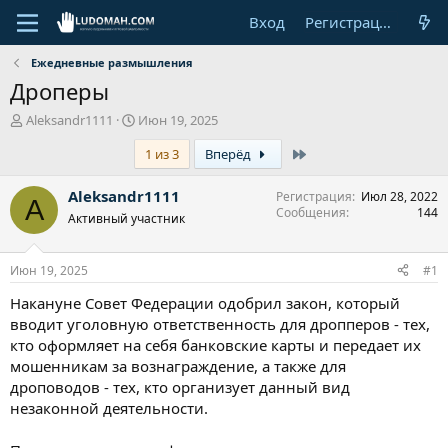
Вход
Регистрация
Ежедневные размышления
Дроперы
А
Д
Aleksandr1111
Июн 19, 2025
в
а
Last
1 из 3
Вперёд
т
т
о
а
р
н
Aleksandr1111
Регистрация
Июл 28, 2022
A
т
а
Сообщения
144
Активный участник
е
ч
м
а
ы
л
Июн 19, 2025
#1
а
Накануне Совет Федерации одобрил закон, который
вводит уголовную ответственность для дропперов - тех,
кто оформляет на себя банковские карты и передает их
мошенникам за вознаграждение, а также для
дроповодов - тех, кто организует данный вид
незаконной деятельности.