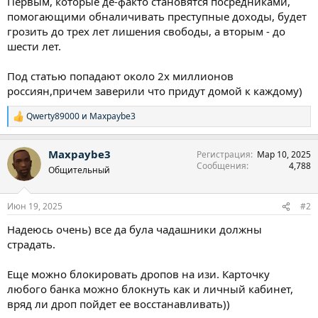
Первым, которые де-факто становятся посредниками,
помогающими обналичивать преступные доходы, будет
грозить до трех лет лишения свободы, а вторым - до
шести лет.
Под статью попадают около 2х миллионов
россиян,причем заверили что придут домой к каждому)
Qwerty89000
и
Maxpaybe3
Р
е
а
Maxpaybe3
Регистрация
Мар 10, 2025
к
Сообщения
4,788
ц
Общительный
и
и
:
Июн 19, 2025
#2
Надеюсь очень) все да була чадашники должны
страдать.
Еще можно блокировать дропов на изи. Карточку
любого банка можно блокнуть как и личный кабинет,
вряд ли дроп пойдет ее восстанавливать))