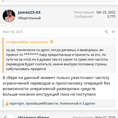
е
а
James23-03
Регистрация
Окт 25, 2022
к
Сообщения
5,775
ц
Общительный
и
и
:
Июн 20, 2025
#9
УставшийЖук написал(а):
ну да. технически ты дроп, когда депаешь и выводишь. во
прикол то ******** пару кредитов еще и присесть за это, по
сути ни за что)) но я думаю там от каких-то сумм или частоты
переводов будет считаться, иначе внатуре половину страны
набутыливать придется
В сбере на данный момент только ужесточают частоту
ограничений переводов и приостановку операций без
возможности оперативной разморозки средств.
Больше никаких инструкций пока не поступало
egorvigre
,
пропавшийбезвести
,
Униженный
и 3 других
Р
е
а
Итадори Юдзи
Регистрация
Мар 27, 2025
к