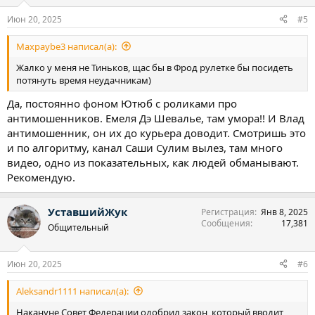
и
:
Июн 20, 2025
#5
Maxpaybe3 написал(а):
Жалко у меня не Тиньков, щас бы в Фрод рулетке бы посидеть
потянуть время неудачникам)
Да, постоянно фоном Ютюб с роликами про
антимошенников. Емеля Дэ Шевалье, там умора!! И Влад
антимошенник, он их до курьера доводит. Смотришь это
и по алгоритму, канал Саши Сулим вылез, там много
видео, одно из показательных, как людей обманывают.
Рекомендую.
УставшийЖук
Регистрация
Янв 8, 2025
Сообщения
17,381
Общительный
Июн 20, 2025
#6
Aleksandr1111 написал(а):
Накануне Совет Федерации одобрил закон, который вводит