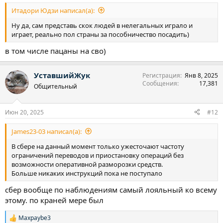
Итадори Юдзи написал(а):
Ну да, сам представь скок людей в нелегальных играло и
играет, реально пол страны за пособничество посадить)
в том числе пацаны на сво)
УставшийЖук
Регистрация
Янв 8, 2025
Сообщения
17,381
Общительный
Июн 20, 2025
#12
James23-03 написал(а):
В сбере на данный момент только ужесточают частоту
ограничений переводов и приостановку операций без
возможности оперативной разморозки средств.
Больше никаких инструкций пока не поступало
сбер вообще по наблюдениям самый лояльный ко всему
этому. по краней мере был
Maxpaybe3
Р