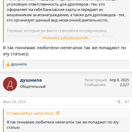
уголовную ответственность для дропперов - тех, кто
оформляет на себя банковские карты и передает их
мошенникам за вознаграждение, а также для дроповодов - тех,
кто организует данный вид незаконной деятельности.
Первым, которые де-факто становятся посредниками,
помогающими обналичивать преступные доходы, будет
Нажмите для раскрытия...
грозить до трех лет лишения свободы, а вторым - до шести лет.
Я так понимаю любители нелегалок так же попадают по
Под статью попадают около 2х миллионов россиян,причем
эту статью))
заверили что придут домой к каждому)
душнила
Р
е
а
душнила
Регистрация
Апр 9, 2025
к
Д
Сообщения
2,227
ц
Общительный
и
и
:
Июн 20, 2025
#7
УставшийЖук написал(а):
Я так понимаю любители нелегалок так же попадают по эту
статью