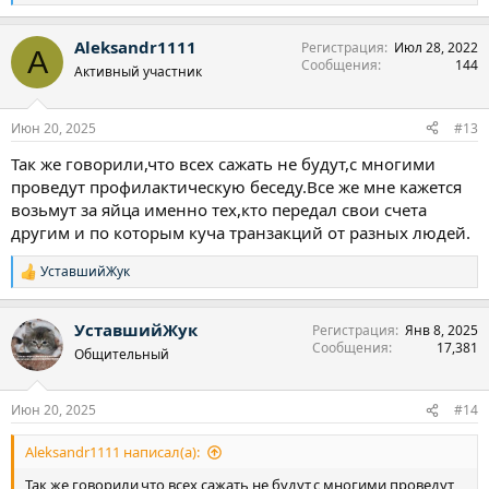
е
а
Aleksandr1111
Регистрация
Июл 28, 2022
к
A
Сообщения
144
ц
Активный участник
и
и
:
Июн 20, 2025
#13
Так же говорили,что всех сажать не будут,с многими
проведут профилактическую беседу.Все же мне кажется
возьмут за яйца именно тех,кто передал свои счета
другим и по которым куча транзакций от разных людей.
УставшийЖук
Р
е
а
УставшийЖук
Регистрация
Янв 8, 2025
к
Сообщения
17,381
ц
Общительный
и
и
:
Июн 20, 2025
#14
Aleksandr1111 написал(а):
Так же говорили,что всех сажать не будут,с многими проведут