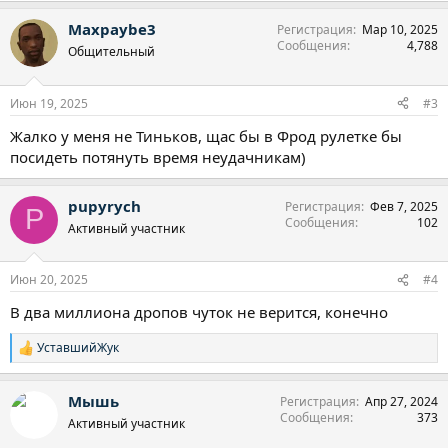
Maxpaybe3
Регистрация
Мар 10, 2025
Сообщения
4,788
Общительный
Июн 19, 2025
#3
Жалко у меня не Тиньков, щас бы в Фрод рулетке бы
посидеть потянуть время неудачникам)
pupyrych
Регистрация
Фев 7, 2025
P
Сообщения
102
Активный участник
Июн 20, 2025
#4
В два миллиона дропов чуток не верится, конечно
УставшийЖук
Р
е
а
Мышь
Регистрация
Апр 27, 2024
к
Сообщения
373
ц
Активный участник
и