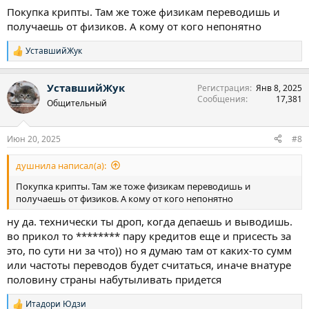
Покупка крипты. Там же тоже физикам переводишь и
получаешь от физиков. А кому от кого непонятно
УставшийЖук
Р
е
а
УставшийЖук
Регистрация
Янв 8, 2025
к
Сообщения
17,381
ц
Общительный
и
и
:
Июн 20, 2025
#8
душнила написал(а):
Покупка крипты. Там же тоже физикам переводишь и
получаешь от физиков. А кому от кого непонятно
ну да. технически ты дроп, когда депаешь и выводишь.
во прикол то ******** пару кредитов еще и присесть за
это, по сути ни за что)) но я думаю там от каких-то сумм
или частоты переводов будет считаться, иначе внатуре
половину страны набутыливать придется
Итадори Юдзи
Р