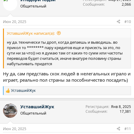
Сообщения
2,066
ц
Общительный
и
и
:
Июн 20, 2025
#10
УставшийЖук написал(а):
ну да. технически ты дроп, когда депаешь и выводишь. во
прикол то ******** пару кредитов еще и присесть за это, по
сути ни за что)) но я думаю там от каких-то сумм или частоты
переводов будет считаться, иначе внатуре половину страны
набутыливать придется
Ну да, сам представь скок людей в нелегальных играло и
играет, реально пол страны за пособничество посадить)
УставшийЖук
Р
е
а
УставшийЖук
Регистрация
Янв 8, 2025
к
Сообщения
17,381
ц
Общительный
и
и
:
Июн 20, 2025
#11