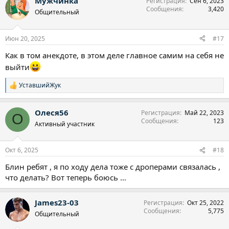
Мужчинка
Регистрация
Сен 6, 2023
Сообщения
3,420
Общительный
Июн 20, 2025
#17
Как в том анекдоте, в этом деле главное самим на себя не
выйти
УставшийЖук
Р
е
а
Олеся56
Регистрация
Май 22, 2023
к
О
Сообщения
123
ц
Активный участник
и
и
:
Окт 6, 2025
#18
Блин ребят , я по ходу дела тоже с дроперами связалась ,
что делать? Вот теперь боюсь …
James23-03
Регистрация
Окт 25, 2022
Сообщения
5,775
Общительный