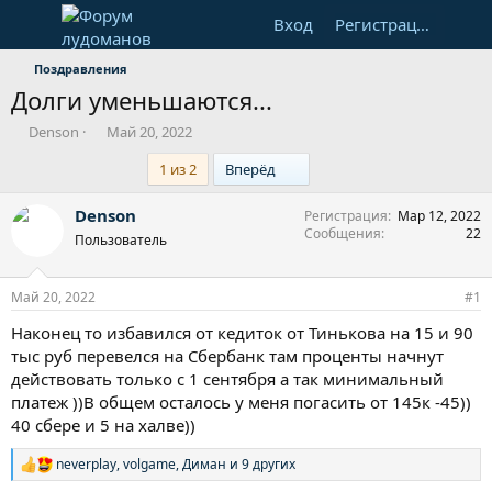
Вход
Регистрация
Поздравления
Долги уменьшаются...
А
Д
Denson
Май 20, 2022
в
а
Last
1 из 2
Вперёд
т
т
о
а
р
н
Denson
Регистрация
Мар 12, 2022
т
а
Сообщения
22
Пользователь
е
ч
м
а
ы
л
Май 20, 2022
#1
а
Наконец то избавился от кедиток от Тинькова на 15 и 90
тыс руб перевелся на Сбербанк там проценты начнут
действовать только с 1 сентября а так минимальный
платеж ))В общем осталось у меня погасить от 145к -45))
40 сбере и 5 на халве))
neverplay
,
volgame
,
Диман
и 9 других
Р
е