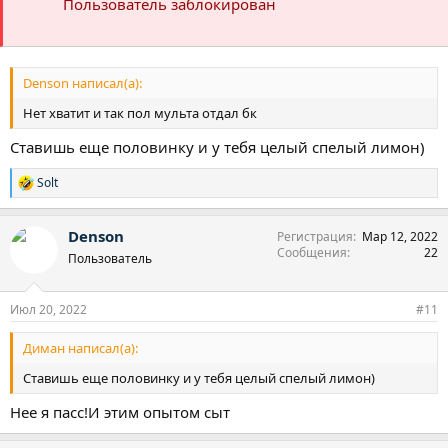
Пользователь заблокирован
Denson написал(а):
Нет хватит и так пол мульта отдал бк
Ставишь еще половинку и у тебя целый спелый лимон)
Solt
Р
е
а
Denson
Регистрация
Мар 12, 2022
к
Сообщения
22
ц
Пользователь
и
и
:
Июл 20, 2022
#11
Диман написал(а):
Ставишь еще половинку и у тебя целый спелый лимон)
Нее я пасс!И этим опытом сыт