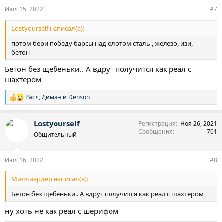
:
Июл 15, 2022
#7
Lostyourself написал(а):
потом бери победу барсы над олотом сталь , железо, изи,
бетон
Бетон без щебеньки.. А вдруг получится как реал с
шахтёром
Расл
,
Диман
и
Denson
Р
е
а
Lostyourself
Регистрация
Ноя 26, 2021
к
Сообщения
701
ц
Общительный
и
и
:
Июл 16, 2022
#8
Миллиардер написал(а):
Бетон без щебеньки.. А вдруг получится как реал с шахтёром
ну хоть не как реал с шерифом