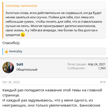
neverplay написал(а):
Золотые слова, если действительно не сорвешься, когда будет
нечем заняться или скучно. Пойми для себя, пол ляма это
небольшая сумма , чтобы понять для себя, что в ставки/казино
лучше не лезть. Многие проигрывают десятки миллионов,
свою жизнь. А у тебя все впереди, тем более ты без долгов и
кредитов
Спасибо))
neverplay
Р
е
а
Solt
Регистрация
Апр 24, 2021
к
Сообщения
1,563
ц
Общительный
и
и
:
Окт 26, 2022
#19
Каждый раз попадается название этой темы на главной
странице.
И каждый раз задумываюсь, что у меня одного, из
неиграющих, они только увеличиваются.. Банковские