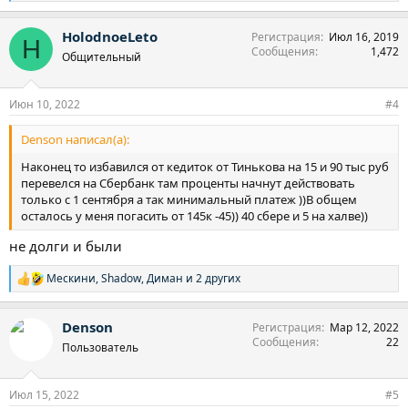
е
а
HolodnoeLeto
Регистрация
Июл 16, 2019
к
H
Сообщения
1,472
ц
Общительный
и
и
:
Июн 10, 2022
#4
Denson написал(а):
Наконец то избавился от кедиток от Тинькова на 15 и 90 тыс руб
перевелся на Сбербанк там проценты начнут действовать
только с 1 сентября а так минимальный платеж ))В общем
осталось у меня погасить от 145к -45)) 40 сбере и 5 на халве))
не долги и были
Мескини
,
Shadow
,
Диман
и 2 других
Р
е
а
Denson
Регистрация
Мар 12, 2022
к
Сообщения
22
ц
Пользователь
и
и
:
Июл 15, 2022
#5