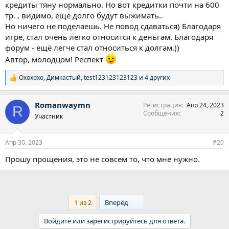
кредиты тяну нормально. Но вот кредитки почти на 600
тр. , видимо, ещë долго будут выжимать..
Но ничего не поделаешь. Не повод сдаваться) Благодаря
игре, стал очень легко относится к деньгам. Благодаря
форум - ещë легче стал относиться к долгам.))
Автор, молодцом! Респект
Охохохо
,
Димкастый
,
test123123123123
и 4 других
Р
е
а
Romanwaymn
Регистрация
Апр 24, 2023
к
R
Сообщения
2
ц
Участник
и
и
:
Апр 30, 2023
#20
Прошу прощения, это не совсем то, что мне нужно.
Last
1 из 2
Вперёд
Войдите или зарегистрируйтесь для ответа.