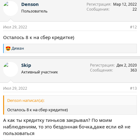
Denson
Регистрация
Мар 12, 2022
Сообщения
22
Пользователь
Июл 29, 2022
#12
Осталось 8 к на сбер кредитке)
Диман
Р
е
а
Skip
Регистрация
Дек 2, 2020
к
Сообщения
363
ц
Активный участник
и
и
:
Июл 29, 2022
#13
Denson написал(а):
Осталось 8 к на сбер кредитке)
А как ты кредитку тиньков закрывал? По моим
наблюдениям, то это бездонная бочка,даже если ей не
пользоваться