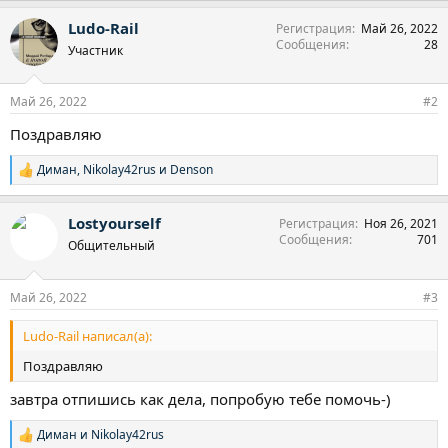
а
Ludo-Rail
Регистрация
Май 26, 2022
к
Сообщения
28
ц
Участник
и
и
:
Май 26, 2022
#2
Поздравляю
Диман
,
Nikolay42rus
и
Denson
Р
е
а
Lostyourself
Регистрация
Ноя 26, 2021
к
Сообщения
701
ц
Общительный
и
и
:
Май 26, 2022
#3
Ludo-Rail написал(а):
Поздравляю
завтра отпишись как дела, попробую тебе помочь-)
Диман
и
Nikolay42rus
Р