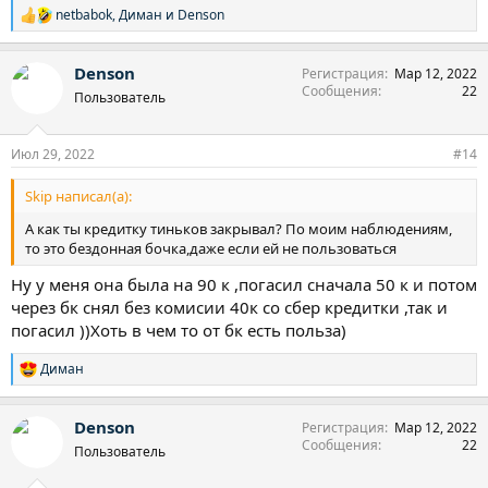
netbabok
,
Диман
и
Denson
Р
е
а
Denson
Регистрация
Мар 12, 2022
к
Сообщения
22
ц
Пользователь
и
и
:
Июл 29, 2022
#14
Skip написал(а):
А как ты кредитку тиньков закрывал? По моим наблюдениям,
то это бездонная бочка,даже если ей не пользоваться
Ну у меня она была на 90 к ,погасил сначала 50 к и потом
через бк снял без комисии 40к со сбер кредитки ,так и
погасил ))Хоть в чем то от бк есть польза)
Диман
Р
е
а
Denson
Регистрация
Мар 12, 2022
к
Сообщения
22
ц
Пользователь
и
и