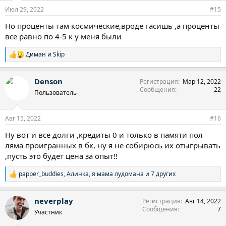
:
Июл 29, 2022
#15
Но проценты там космические,вроде гасишь ,а проценты
все равно по 4-5 к у меня были
Диман
и
Skip
Р
е
а
Denson
Регистрация
Мар 12, 2022
к
Сообщения
22
ц
Пользователь
и
и
:
Авг 15, 2022
#16
Ну вот и все долги ,кредиты 0 и только в памяти пол
ляма проигранных в бк, ну я не собирюсь их отыгрывать
,пусть это будет цена за опыт!!
papper_buddies
,
Алинка
,
я мама лудомана
и 7 других
Р
е
а
neverplay
Регистрация
Авг 14, 2022
к
Сообщения
7
ц
Участник
и
и