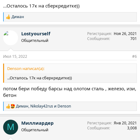
...Осталось 17к на сберкредитке))
Диман
Р
е
а
Lostyourself
Регистрация
Ноя 26, 2021
к
Сообщения
701
ц
Общительный
и
и
:
Июл 15, 2022
#6
Denson написал(а):
...Осталось 17к на сберкредитке))
потом бери победу барсы над олотом сталь , железо, изи,
бетон
Диман
,
Nikolay42rus
и
Denson
Р
е
а
Миллиардер
Регистрация
Янв 20, 2021
к
М
Сообщения
3,008
ц
Общительный
и
и