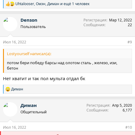
Uhtalooser
,
Омэн
,
Диман
и ещё 1 человек
Р
е
а
Denson
Регистрация
Мар 12, 2022
к
Сообщения
22
ц
Пользователь
и
и
:
Июл 16, 2022
#9
Lostyourself написал(а):
потом бери победу барсы над олотом сталь , железо, изи,
бетон
Нет хватит и так пол мульта отдал бк
Диман
Р
е
а
Диман
Регистрация
Апр 5, 2020
к
Сообщения
6,177
ц
Общительный
и
и
:
Июл 16, 2022
#10