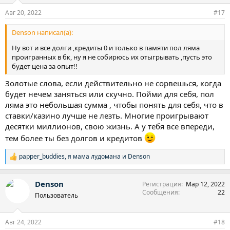
:
Авг 20, 2022
#17
Denson написал(а):
Ну вот и все долги ,кредиты 0 и только в памяти пол ляма
проигранных в бк, ну я не собирюсь их отыгрывать ,пусть это
будет цена за опыт!!
Золотые слова, если действительно не сорвешься, когда
будет нечем заняться или скучно. Пойми для себя, пол
ляма это небольшая сумма , чтобы понять для себя, что в
ставки/казино лучше не лезть. Многие проигрывают
десятки миллионов, свою жизнь. А у тебя все впереди,
тем более ты без долгов и кредитов
papper_buddies
,
я мама лудомана
и
Denson
Р
е
а
Denson
Регистрация
Мар 12, 2022
к
Сообщения
22
ц
Пользователь
и
и
:
Авг 24, 2022
#18