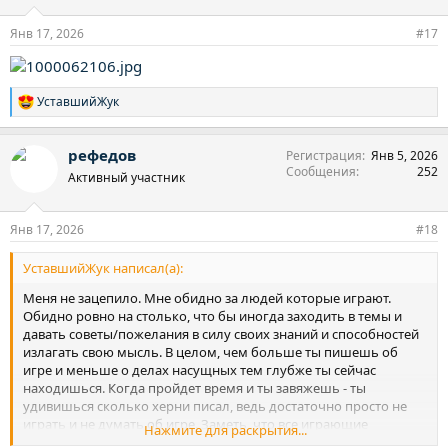
и
:
Янв 17, 2026
#17
УставшийЖук
Р
е
а
рефедов
Регистрация
Янв 5, 2026
к
Сообщения
252
ц
Активный участник
и
и
:
Янв 17, 2026
#18
УставшийЖук написал(а):
Меня не зацепило. Мне обидно за людей которые играют.
Обидно ровно на столько, что бы иногда заходить в темы и
давать советы/пожелания в силу своих знаний и способностей
излагать свою мысль. В целом, чем больше ты пишешь об
игре и меньше о делах насущных тем глубже ты сейчас
находишься. Когда пройдет время и ты завяжешь - ты
удивишься сколько херни писал, ведь достаточно просто не
играть и не думать об игре. Заметь, что все играющие
Нажмите для раскрытия...
форумчане пишут о игре и о том как хотя выйти и нее целые