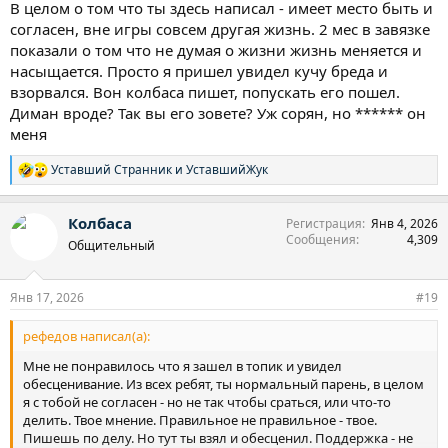
В целом о том что ты здесь написал - имеет место быть и
согласен, вне игры совсем другая жизнь. 2 мес в завязке
показали о том что не думая о жизни жизнь меняется и
насыщается. Просто я пришел увидел кучу бреда и
взорвался. Вон колбаса пишет, попускать его пошел.
Диман вроде? Так вы его зовете? Уж сорян, но ****** он
меня
Уставший Странник
и
УставшийЖук
Р
е
а
Колбаса
Регистрация
Янв 4, 2026
к
Сообщения
4,309
ц
Общительный
и
и
:
Янв 17, 2026
#19
рефедов написал(а):
Мне не понравилось что я зашел в топик и увидел
обесценивание. Из всех ребят, ты нормальный парень, в целом
я с тобой не согласен - но не так чтобы сраться, или что-то
делить. Твое мнение. Правильное не правильное - твое.
Пишешь по делу. Но тут ты взял и обесценил. Поддержка - не