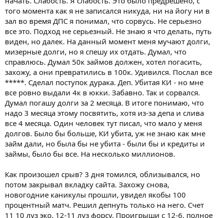
начать. Слабость. Я слабость. Это было предрешено, с
того момента как я не записался никуда, ни на йогу ни в
зал во время ДПС я понимал, что сорвусь. Не серьезно
все это. Подход не серьезный. Не знаю я что делать, путь
виден, но далек. На данный момент меня мучают долги,
мизерные долги, но я спешу их отдать. Думал, что
справлюсь. Думал 50к займов должен, хотел погасить,
захожу, а они превратились в 100к. Удивился. Послал все
*****. Сделал поступок дурака. Деп. Убитая КИ - но мне
все ровно выдали 4к в юкки. Забавно. Так и сорвался.
Думал погашу долги за 2 месяца. В итоге понимаю, что
надо 3 месяца этому посвятить, хотя из-за депа и слива
все 4 месяца. Один человек тут писал, что мало у меня
долгов. Было бы больше, КИ убита, уж не знаю как мне
займ дали, но была бы не убита - были бы и кредиты и
займы, было бы все. На несколько миллионов.
Как произошел срыв? 3 дня томился, облизывался, но
потом закрывал вкладку сайта. Захожу снова,
новогодние каникулы прошли, увидел якобы 100
процентный матч. Решил депнуть только на него. Счет
11 10 луз эко. 12-11 луз форсу. Проигрыши с 12-6, полное