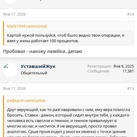
Янв 17, 2026
#14
Mark1994 написал(а):
Картой чужой пользуйся, чтоб было видно твои операции, я
взял у жены работает 100 процентов.
Пробовал - нахожу лазейки, депаю
УставшийЖук
Регистрация
Янв 8, 2025
Сообщения
17,381
Общительный
Янв 17, 2026
#15
рефедов написал(а):
Друг верующий, как-то разговаривали с ним, ему вера помогла
бросить. Ставки - демон, который сидит внутри тебя, у каждого
человека есть светлое и темное, и темное превалирует в
многих из нас и чистится. Я не верующий, просто провел
аналогию. Срыв происходит у многих именно с точки зрения