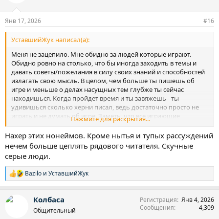
и
и
:
Янв 17, 2026
#16
УставшийЖук написал(а):
Меня не зацепило. Мне обидно за людей которые играют.
Обидно ровно на столько, что бы иногда заходить в темы и
давать советы/пожелания в силу своих знаний и способностей
излагать свою мысль. В целом, чем больше ты пишешь об
игре и меньше о делах насущных тем глубже ты сейчас
находишься. Когда пройдет время и ты завяжешь - ты
удивишься сколько херни писал, ведь достаточно просто не
играть и не думать об игре. Заметь, что все играющие
Нажмите для раскрытия...
форумчане пишут о игре и о том как хотя выйти и нее целые
тома, сродни толкиену про приключения хоббитов.
Нахер этих нонеймов. Кроме нытья и тупых рассуждений
Совпадение? Это риторический вопрос. Удачи тебе в любом
нечем больше цеплять рядового читателя. Скучные
случае
серые люди.
Bazilo
и
УставшийЖук
Р
е
а
Колбаса
Регистрация
Янв 4, 2026
к
Сообщения
4,309
ц
Общительный
и