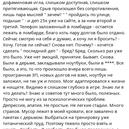
дофаминовая игла, слишком доступная, слишком
притягивающая. Срыв произошел без сопротивления,
лишь пара мыслей " зачем? " " пройдись по улице,
подыши " - и деп 25к уже на сайте, а за ним второй и
третий. Телефон заложенный в ломбарде - остается
лежать в ломбарде, благо хоть пару долгов было отдано.
Сейчас смотрю на себя и думаю, а хочу ли я бросить? -
Хочу. Готов ли сейчас? Снова нет. Почему? - хочется
сделать " последний деп " - бред? Бред. Сколько раз уже
это было. Уже нет эмоций, принятие. Бывает. Снова.
Были в дерьме, закладывали ноутбуки, были в ****. Все
было, а это, то что произошло вчера всего-лишь
проигранная ЗП, новых долгов не взял, ноутбук не
заложил, не так уж и плохо. Мозг адаптировался к жизни
в нищите. Видимо я слишком глубоко в игре. Знаю ли я
что делать? Знаю и советов тут много было, полезных.
Просто не могу из за психологических проблем.
Депрессия, апатия. Не простые. Не легкие стадии. Много
страхов. Мусор лежит в моей кровати, все завалено в
пакетах с дерьмом. Выбраться на тренировку уже
титанический труд. Поэтому тяжело просто взять и