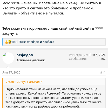
мою жизнь знаешь. Играть мне не в кайф, не считаю я
что это круто и считаю это болезнью и проблемой.
Вылезти - объективно не пытался.
Тебе комментатор желаю лишь свой тайный хейт в ****
засунуть
Raul Duke
,
xendqqw
и
Колбаса
Р
е
а
рефедов
Регистрация
Янв 5, 2026
к
Сообщения
252
ц
Активный участник
и
и
:
Янв 17, 2026
#11
УставшийЖук написал(а):
Одно название темы намекает на то, что тебе до успеха еще
очень далеко. Какой ни х уй демон?) Ты романтизируешь игру
до сих пор, возможно на подсознательном уровне. Когда до
тебя допрет что это просто маргинальное увлечение, такое же
как наркотики, тогда разберешься с проблемой.