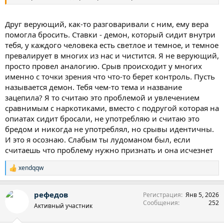
Друг верующий, как-то разговаривали с ним, ему вера
помогла бросить. Ставки - демон, который сидит внутри
тебя, у каждого человека есть светлое и темное, и темное
превалирует в многих из нас и чистится. Я не верующий,
просто провел аналогию. Срыв происходит у многих
именно с точки зрения что что-то берет контроль. Пусть
называется демон. Тебя чем-то тема и название
зацепила? Я то считаю это проблемой и увлечением
сравнимым с наркотиками, вместо с подругой которая на
опиатах сидит бросали, не употребляю и считаю это
бредом и никогда не употреблял, но срывы идентичны.
И это я осознаю. Слабым ты лудоманом был, если
считаешь что проблему нужно признать и она исчезнет
xendqqw
Р
е
а
рефедов
Регистрация
Янв 5, 2026
к
Сообщения
252
ц
Активный участник
и
и