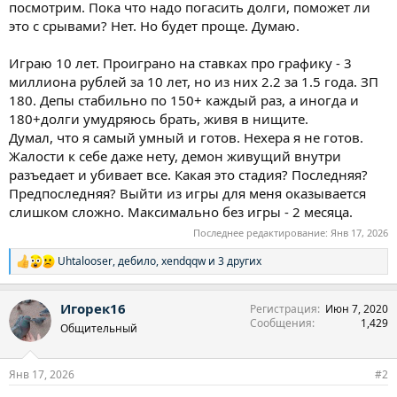
посмотрим. Пока что надо погасить долги, поможет ли
это с срывами? Нет. Но будет проще. Думаю.
Играю 10 лет. Проиграно на ставках про графику - 3
миллиона рублей за 10 лет, но из них 2.2 за 1.5 года. ЗП
180. Депы стабильно по 150+ каждый раз, а иногда и
180+долги умудряюсь брать, живя в нищите.
Думал, что я самый умный и готов. Нехера я не готов.
Жалости к себе даже нету, демон живущий внутри
разъедает и убивает все. Какая это стадия? Последняя?
Предпоследняя? Выйти из игры для меня оказывается
слишком сложно. Максимально без игры - 2 месяца.
Последнее редактирование:
Янв 17, 2026
Uhtalooser
,
дебило
,
xendqqw
и 3 других
Р
е
а
Игорек16
Регистрация
Июн 7, 2020
к
Сообщения
1,429
ц
Общительный
и
и
:
Янв 17, 2026
#2