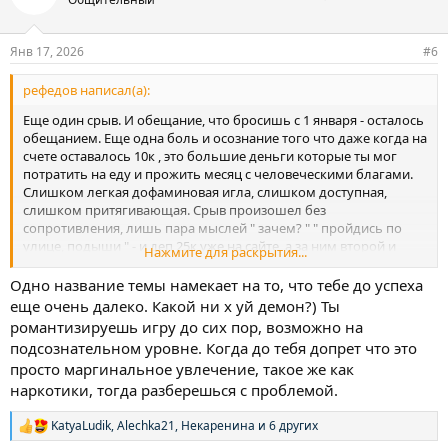
и
и
:
Янв 17, 2026
#6
рефедов написал(а):
Еще один срыв. И обещание, что бросишь с 1 января - осталось
обещанием. Еще одна боль и осознание того что даже когда на
счете оставалось 10к , это большие деньги которые ты мог
потратить на еду и прожить месяц с человеческими благами.
Слишком легкая дофаминовая игла, слишком доступная,
слишком притягивающая. Срыв произошел без
сопротивления, лишь пара мыслей " зачем? " " пройдись по
улице, подыши " - и деп 25к уже на сайте, а за ним второй и
Нажмите для раскрытия...
третий. Телефон заложенный в ломбарде - остается лежать в
ломбарде, благо хоть пару долгов было отдано. Сейчас
Одно название темы намекает на то, что тебе до успеха
смотрю на себя и думаю, а хочу ли я бросить? - Хочу. Готов ли
еще очень далеко. Какой ни х уй демон?) Ты
сейчас? Снова нет. Почему? - хочется сделать " последний деп "
романтизируешь игру до сих пор, возможно на
- бред? Бред. Сколько раз уже это было. Уже нет эмоций,
подсознательном уровне. Когда до тебя допрет что это
принятие. Бывает. Снова. Были в дерьме, закладывали
просто маргинальное увлечение, такое же как
ноутбуки, были в ****. Все было, а это, то что произошло вчера
наркотики, тогда разберешься с проблемой.
всего-лишь проигранная ЗП, новых долгов не взял, ноутбук не
заложил, не так уж и плохо. Мозг адаптировался к жизни в
нищите. Видимо я слишком глубоко в игре. Знаю ли я что
KatyaLudik
,
Alechka21
,
Некаренина
и 6 других
Р
делать? Знаю и советов тут много было, полезных. Просто не