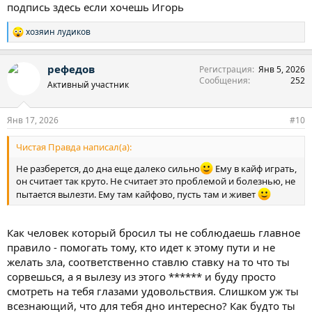
подпись здесь если хочешь Игорь
умудряюсь брать, живя в нищите.
Думал, что я самый умный и готов. Нехера я не готов. Жалости
хозяин лудиков
Р
к себе даже нету, демон живущий внутри разъедает и убивает
е
все. Какая это стадия? Последняя? Предпоследняя? Выйти из
а
игры для меня оказывается слишком сложно. Максимально
рефедов
Регистрация
Янв 5, 2026
к
без игры - 2 месяца.
Сообщения
252
ц
Активный участник
и
и
:
Янв 17, 2026
#10
Чистая Правда написал(а):
Не разберется, до дна еще далеко сильно
Ему в кайф играть,
он считает так круто. Не считает это проблемой и болезнью, не
пытается вылезти. Ему там кайфово, пусть там и живет
Как человек который бросил ты не соблюдаешь главное
правило - помогать тому, кто идет к этому пути и не
желать зла, соответственно ставлю ставку на то что ты
сорвешься, а я вылезу из этого ****** и буду просто
смотреть на тебя глазами удовольствия. Слишком уж ты
всезнающий, что для тебя дно интересно? Как будто ты