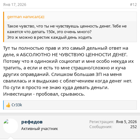
:
Янв 17, 2026
#12
german написал(а):
Такое чувство, что ты не чувствуешь ценность денег. Тебе не
кажется что депать 150к, это очень много?
Это ж можно в рестик каждый день ходить
Тут ты полностью прав и это самый дельный ответ на
деле, я АБСОЛЮТНО НЕ ЧУВСТВУЮ ЦЕННОСТИ ДЕНЕГ.
Потому что я одинокий социопат и мне особо некуда их
тратить, а если и есть то мне страшно/сложно и куча
других оправданий. Слишком большая ЗП на меня
свалилась и я выдыхаю с облегчением когда денег нет.
По сути я просто не знаю куда девать деньги.
Инвестиции - пробовал, срываюсь.
Cr33k
Р
е
а
рефедов
Регистрация
Янв 5, 2026
к
Сообщения
252
ц
Активный участник
и
и