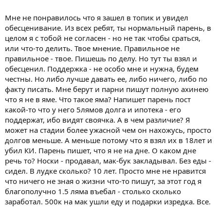
тома, сродни толкиену про приключения хоббитов.
Совпадение? Это риторический вопрос. Удачи тебе в любом
Мне не понравилось что я зашел в топик и увидел
случае
обесценивание. Из всех ребят, ты нормальный парень, в
целом я с тобой не согласен - но не так чтобы сраться,
или что-то делить. Твое мнение. Правильное не
правильное - твое. Пишешь по делу. Но тут ты взял и
обесценил. Поддержка - не особо мне и нужна, будем
честны. Но либо лучше давать ее, либо ничего, либо по
факту писать. Мне берут и парни пишут полную ахинею
что я не в яме. Что такое яма? Напишет парень пост
какой-то что у него 5лямов долга и ипотека - его
поддержат, ибо видят своячка. А в чем различие? Я
может на стадии более ужасной чем он нахожусь, просто
долгов меньше. А меньше потому что я взял их в 18лет и
убил КИ. Парень пишет, что я не на дне. О каком дне
речь то? Носки - продавал, мак-бук закладывал. Без еды -
сидел. В лудке сколько? 10 лет. Просто мне не нравится
что ничего не зная о жизни что-то пишут, за этот год я
благополучно 1.5 ляма въебал - столько сколько
заработал. 500к на мак ушли еду и подарки изредка. Все.