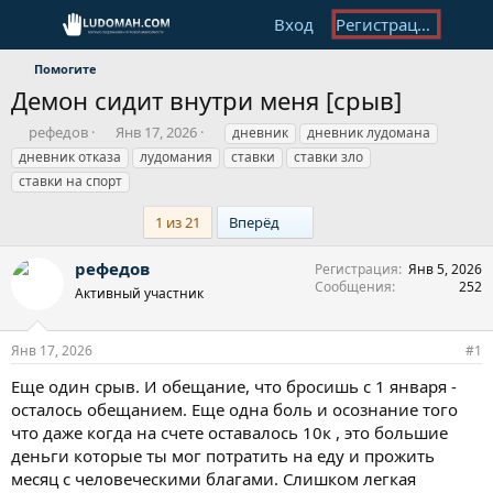
Вход
Регистрация
Помогите
Демон сидит внутри меня [срыв]
А
Д
Т
рефедов
Янв 17, 2026
дневник
дневник лудомана
в
а
е
дневник отказа
лудомания
ставки
ставки зло
т
т
г
ставки на спорт
о
а
и
р
н
Last
1 из 21
Вперёд
т
а
е
ч
рефедов
м
а
Регистрация
Янв 5, 2026
Сообщения
252
ы
л
Активный участник
а
Янв 17, 2026
#1
Еще один срыв. И обещание, что бросишь с 1 января -
осталось обещанием. Еще одна боль и осознание того
что даже когда на счете оставалось 10к , это большие
деньги которые ты мог потратить на еду и прожить
месяц с человеческими благами. Слишком легкая