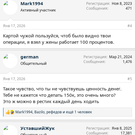
Mark1994
Регистрация
Ноя 8, 2023
к
Сообщения
471
ц
Активный участник
и
и
:
Янв 17, 2026
#4
Картой чужой пользуйся, чтоб было видно твои
операции, я взял у жены работает 100 процентов.
german
Регистрация
Мар 21, 2024
Сообщения
1,476
Общительный
Янв 17, 2026
#5
Такое чувство, что ты не чувствуешь ценность денег.
Тебе не кажется что депать 150к, это очень много?
Это ж можно в рестик каждый день ходить
Mark1994
,
Bazilo
,
рефедов
и ещё 1 человек
Р
е
а
УставшийЖук
Регистрация
Янв 8, 2025
к
Сообщения
17,381
ц
Общительный