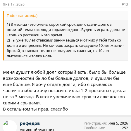
:
Янв 17, 2026
#13
Tudor написал(а):
1) 3 месяца - это очень короткий срок для отдачи долгов,
почитай темы как люди годами отдают. Будешь играть дальше
- только растянешь это время.
2) Ты уже 10 лет ставками занимаешься и от них у тебя только
долги и депресняк. Не хочешь засрать следущие 10 лет жизни -
бросай, в ставках точно не получишь счастья, ты 10 лет
пытаешься и толку ноль.
Меня душит любой долг который есть, было бы больше
возможностей было бы больше долгов, и душили бы
еще больше. Я хочу отдать долги, ибо я срываюсь
частично ибо я хочу погасить их за 1-2 проклятых дня, а
не за 3 месяца. В итоге увеличиваю срок этих же долгов
своими срывами.
В остальном ты прав, спасибо
рефедов
Регистрация
Янв 5, 2026
Сообщения
252
Активный участник