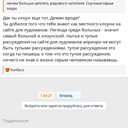
нечем больше цеплять рядового читателя. Скучные серые
люди.
Дак ты клоун еще тот, Диман вроде?
Ты добился того что тебя знают как местного клоуна на
сайте для лудоманов. Легенда среди больных - значит
самый больной и клоунский. Нытье и тупые
рассуждения на сайте для лудоманов априори не могут
быть тупыми рассуждениями, тупое рассуждение это
когда ты пишешь о том что это тупое рассуждение,
ничего не зная о жизни серым человеком называешь.
Колбаса
Р
е
а
к
ц
и
Last
1 из 21
Вперёд
и
:
Войдите или зарегистрируйтесь для ответа.
Ссылка
Поделиться: