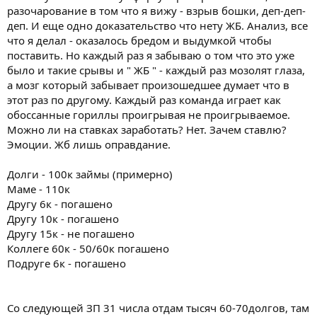
разочарование в том что я вижу - взрыв бошки, деп-деп-
деп. И еще одно доказательство что нету ЖБ. Анализ, все
что я делал - оказалось бредом и выдумкой чтобы
поставить. Но каждый раз я забываю о том что это уже
было и такие срывы и " ЖБ " - каждый раз мозолят глаза,
а мозг который забывает произошедшее думает что в
этот раз по другому. Каждый раз команда играет как
обоссанные гориллы проигрывая не проигрываемое.
Можно ли на ставках заработать? Нет. Зачем ставлю?
Эмоции. Жб лишь оправдание.
Долги - 100к займы (примерно)
Маме - 110к
Другу 6к - погашено
Другу 10к - погашено
Другу 15к - не погашено
Коллеге 60к - 50/60к погашено
Подруге 6к - погашено
Со следующей ЗП 31 числа отдам тысяч 60-70долгов, там