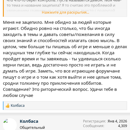
что что-то берет контроль. Пусть называется демон. Тебя чем-
то тема и название зацепила? Я то считаю это проблемой и
увлечением сравнимым с наркотиками, вместо с подругой
Нажмите для раскрытия...
которая на опиатах сидит бросали, не употребляю и считаю это
бредом и никогда не употреблял, но срывы идентичны. И это я
Меня не зацепило. Мне обидно за людей которые
осознаю. Слабым ты лудоманом был, если считаешь что
играют. Обидно ровно на столько, что бы иногда
проблему нужно признать и она исчезнет
заходить в темы и давать советы/пожелания в силу
своих знаний и способностей излагать свою мысль. В
целом, чем больше ты пишешь об игре и меньше о делах
насущных тем глубже ты сейчас находишься. Когда
пройдет время и ты завяжешь - ты удивишься сколько
херни писал, ведь достаточно просто не играть и не
думать об игре. Заметь, что все играющие форумчане
пишут о игре и о том как хотя выйти и нее целые тома,
сродни толкиену про приключения хоббитов.
Совпадение? Это риторический вопрос. Удачи тебе в
любом случае
Колбаса
Р
е
а
Колбаса
Регистрация
Янв 4, 2026
к
Сообщения
4,309
ц
Общительный