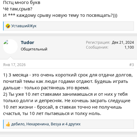
Пстц много букв
Чё там,срыв?
И *** каждому срыву новую тему то посвящать?)))
УставшийЖук
Р
е
а
Tudor
Регистрация
Дек 21, 2024
к
Сообщения
1,100
ц
Общительный
и
и
:
Янв 17, 2026
#3
1) 3 месяца - это очень короткий срок для отдачи долгов,
почитай темы как люди годами отдают. Будешь играть
дальше - только растянешь это время.
2) Ты уже 10 лет ставками занимаешься и от них у тебя
только долги и депресняк. Не хочешь засрать следущие
10 лет жизни - бросай, в ставках точно не получишь
счастья, ты 10 лет пытаешься и толку ноль.
дебило
,
Некаренина
,
Besya
и 4 других
Р
е
а